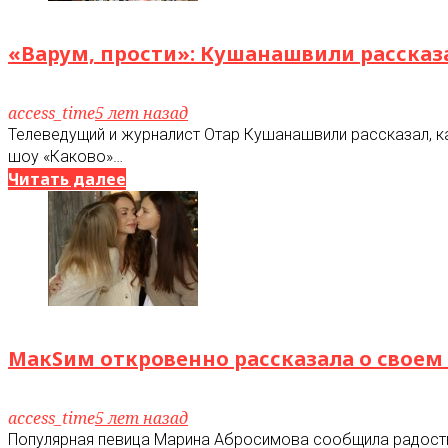
«Варум, прости»: Кушанашвили рассказ
access_time
5 лет назад
Телеведущий и журналист Отар Кушанашвили рассказал, к
шоу «Каково»…
Читать далее
МакSим откровенно рассказала о своем 
access_time
5 лет назад
Популярная певица Марина Абросимова сообщила радостны