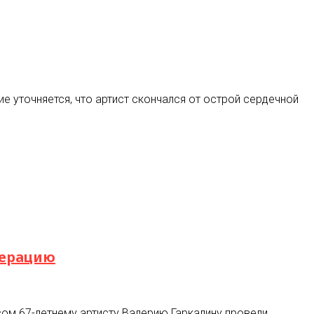
 уточняется, что артист скончался от острой сердечной
перацию
сом 67-летнему артисту Валерию Гаркалину провели