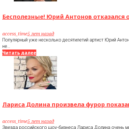
Бесполезные! Юрий Антонов отказался о
access_time
5 лет назад
Популярный уже несколько десятилетий артист Юрий Антоно
не…
Читать далее
Лариса Долина произвела фурор показа
access_time
5 лет назад
Звезда российского шоу-бизнеса Лариса Долина очень мно