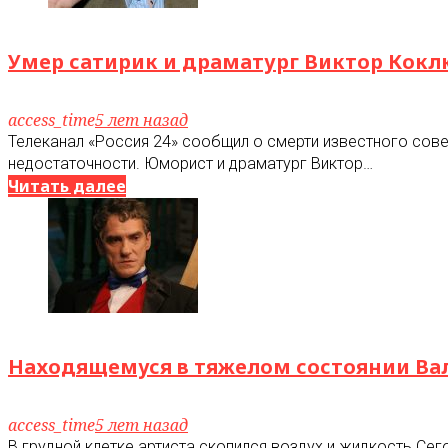
Умер сатирик и драматург Виктор Кок
access_time
5 лет назад
Телеканал «Россия 24» сообщил о смерти известного сове
недостаточности. Юморист и драматург Виктор…
Читать далее
Находящемуся в тяжелом состоянии Ва
access_time
5 лет назад
В грудной клетке артиста скопился воздух и жидкость Сег