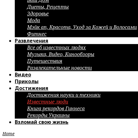
Ваш Дом
Диеты, Рецепты
Здоровье
Мода
Мэйк ап, Красота, Уход за Кожей и Волосами
Фитнес
Развлечения
Все об известных людях
Музыка, Видео, Кинообзоры
Путешествия
Развлекательные новости
Видео
Приколы
Достижения
Достижения науки и техники
Известные люди
Книга рекордов Гиннеса
Рекорды Украины
Взломай свою жизнь
Home