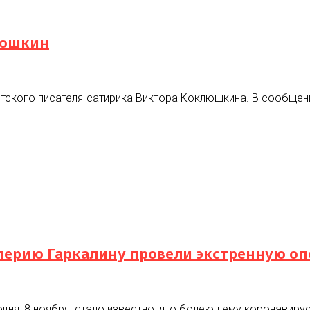
люшкин
тского писателя-сатирика Виктора Коклюшкина. В сообщение
лерию Гаркалину провели экстренную о
одня, 8 ноября, стало известно, что болеющему коронавиру