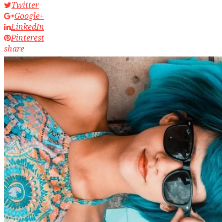
Twitter
Google+
LinkedIn
Pinterest
share