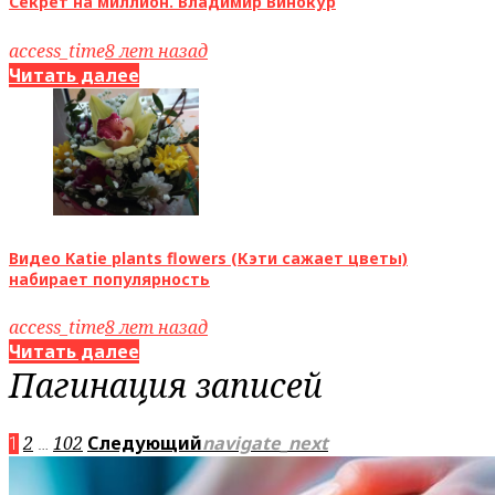
Секрет на миллион. Владимир Винокур
access_time
8 лет назад
Читать далее
Видео Katie plants flowers (Кэти сажает цветы)
набирает популярность
access_time
8 лет назад
Читать далее
Пагинация записей
2
102
Следующий
navigate_next
1
…