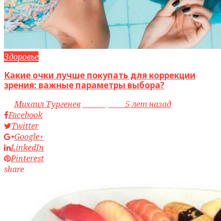
Здоровье
Какие очки лучше покупать для коррекции
зрения: важные параметры выбора?
by
Михаил Тургенев
access_time
5 лет назад
Facebook
Twitter
Google+
LinkedIn
Pinterest
share