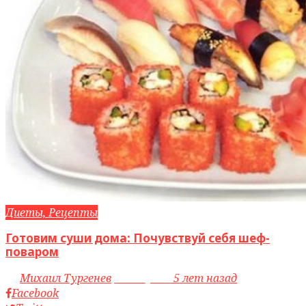
Диеты, Рецепты
Готовим суши дома: Почувствуй себя шеф-
поваром
by
Михаил Тургенев
access_time
5 лет назад
Facebook