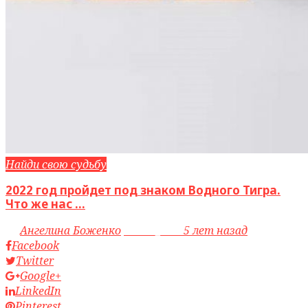
Найди свою судьбу
2022 год пройдет под знаком Водного Тигра.
Что же нас ...
by
Ангелина Боженко
access_time
5 лет назад
Facebook
Twitter
Google+
LinkedIn
Pinterest