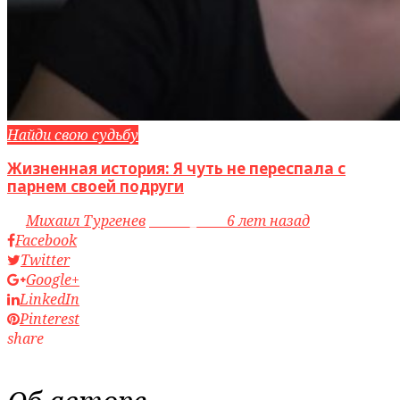
Найди свою судьбу
Жизненная история: Я чуть не переспала с
парнем своей подруги
by
Михаил Тургенев
access_time
6 лет назад
Facebook
Twitter
Google+
LinkedIn
Pinterest
share