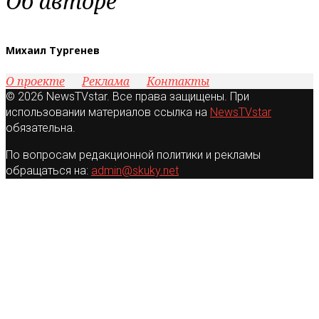
Об авторе
Михаил Тургенев
О проекте
Реклама
Контакты
© 2026 NewsTVstar. Все права защищены. При
использовании материалов ссылка на
NewsTVstar
обязательна.
По вопросам редакционной политики и рекламы
обращаться на:
admin@skuky.net