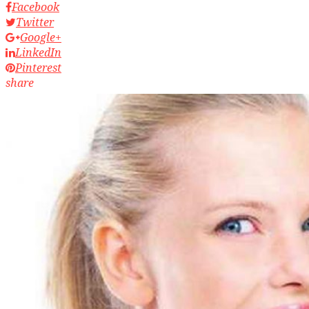
Facebook
Twitter
Google+
LinkedIn
Pinterest
share