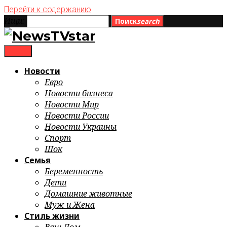
Перейти к содержанию
Ищи:
Поиск
search
menu
Новости
Евро
Новости бизнеса
Новости Мир
Новости России
Новости Украины
Спорт
Шок
Семья
Беременность
Дети
Домашние животные
Муж и Жена
Стиль жизни