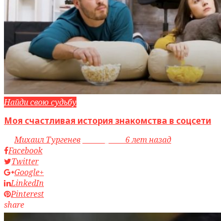
Найди свою судьбу
Моя счастливая история знакомства в соцсети
by
Михаил Тургенев
access_time
6 лет назад
Facebook
Twitter
Google+
LinkedIn
Pinterest
share