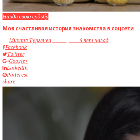
Найди свою судьбу
Моя счастливая история знакомства в соцсети
by
Михаил Тургенев
access_time
6 лет назад
Facebook
Twitter
Google+
LinkedIn
Pinterest
share