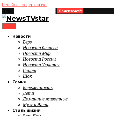
Перейти к содержанию
Ищи:
Поиск
search
menu
Новости
Евро
Новости бизнеса
Новости Мир
Новости России
Новости Украины
Спорт
Шок
Семья
Беременность
Дети
Домашние животные
Муж и Жена
Стиль жизни