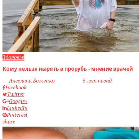
Здоровье
Кому нельзя нырять в прорубь - мнение врачей
by
Ангелина Боженко
access_time
5 лет назад
Facebook
Twitter
Google+
LinkedIn
Pinterest
share