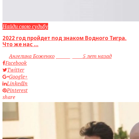
Найди свою судьбу
2022 год пройдет под знаком Водного Тигра.
Что же нас ...
by
Ангелина Боженко
access_time
5 лет назад
Facebook
Twitter
Google+
LinkedIn
Pinterest
share