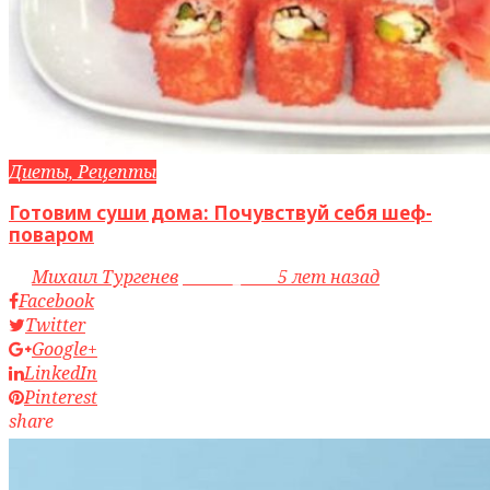
Диеты, Рецепты
Готовим суши дома: Почувствуй себя шеф-
поваром
by
Михаил Тургенев
access_time
5 лет назад
Facebook
Twitter
Google+
LinkedIn
Pinterest
share