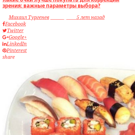
зрения: важные параметры выбора?
by
Михаил Тургенев
access_time
5 лет назад
Facebook
Twitter
Google+
LinkedIn
Pinterest
share