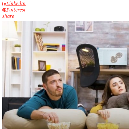
LinkedIn
Pinterest
share