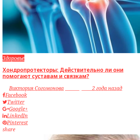
Здоровье
Хондропротекторы: Действительно ли они
помогают суставам и связкам?
by
Виктория Согомонова
access_time
2 года назад
Facebook
Twitter
Google+
LinkedIn
Pinterest
share