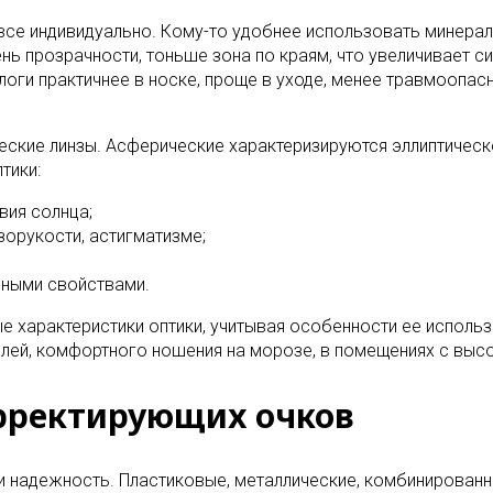
 все индивидуально. Кому-то удобнее использовать минерал
нь прозрачности, тоньше зона по краям, что увеличивает с
ги практичнее в носке, проще в уходе, менее травмоопасн
еские линзы. Асферические характеризируются эллиптичес
тики:
вия солнца;
орукости, астигматизме;
нными свойствами.
 характеристики оптики, учитывая особенности ее использ
ей, комфортного ношения на морозе, в помещениях с высок
орректирующих очков
 и надежность. Пластиковые, металлические, комбинирован