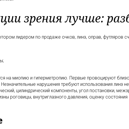
кции зрения лучше: ра
отором лидером по продаже очков, линз, оправ, футляров с
ы;
ся на миопию и гиперметропию. Первые провоцируют близо
 Незначительные нарушения требуют использования линз не 
ческий, цилиндрический компоненты, угол постановки, меж
ны роговицы, внутриглазного давления, оценку состояния г
е