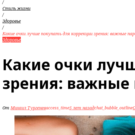
/
Стиль жизни
/
Здоровье
/
Какие очки лучше покупать для коррекции зрения: важные п
Здоровье
Какие очки луч
зрения: важные
От
Михаил Тургенев
access_time
5 лет назад
chat_bubble_outline