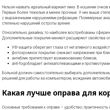
Нельзя назвать идеальный вариант линз. В ношении очков
Первые более тяжелые и менее прочные. У них выше степе
с выраженными нарушениями рефракции. Полимерные анало
степенью нарушений остроты зрения.
Относительно дизайна, то наиболее востребованы сферич
Дополнительные покрытия меняют расширяют свойства оп
УФ-защита оберегает глаза от негативного воздейст
фотохромное покрытие снижает напряжение при близ
антиблик препятствует возникновению бликов;
anti-fogобладает антизапотевающими и противотума
Больной должен самостоятельно выбирать дополнительные
решений для работы за компьютером, вождения автомобил
Какая лучше оправа для к
Основные требования к оправе – удобство, практичность