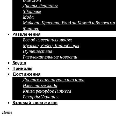
Ваш Дом
Диеты, Рецепты
Здоровье
Мода
Мэйк ап, Красота, Уход за Кожей и Волосами
Фитнес
Развлечения
Все об известных людях
Музыка, Видео, Кинообзоры
Путешествия
Развлекательные новости
Видео
Приколы
Достижения
Достижения науки и техники
Известные люди
Книга рекордов Гиннеса
Рекорды Украины
Взломай свою жизнь
Home