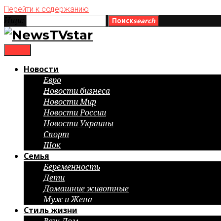
Перейти к содержанию
Ищи:
Поиск
search
menu
Новости
Евро
Новости бизнеса
Новости Мир
Новости России
Новости Украины
Спорт
Шок
Семья
Беременность
Дети
Домашние животные
Муж и Жена
Стиль жизни