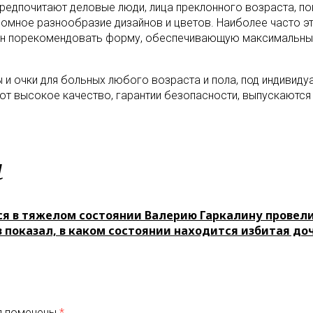
 предпочитают деловые люди, лица преклонного возраста, п
омное разнообразие дизайнов и цветов. Наиболее часто э
ен порекомендовать форму, обеспечивающую максимальный
 и очки для больных любого возраста и пола, под индивиду
ют высокое качество, гарантии безопасности, выпускаются
м
 в тяжелом состоянии Валерию Гаркалину провел
 показал, в каком состоянии находится избитая д
я помечены
*