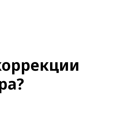
коррекции
ра?