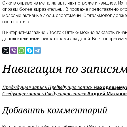
Очки в оправе из металла выглядят строже и изящнее. Их
оправы более выразительны. В продаже представлено огр
молодые активные люди, спортсмены. Офтальмолог долж
внешностью.
В интернет-магазине «Восток Оптик» можно заказать линзы
дополнительными фиксаторами для детей. Все товары име
Навигация по запися
Предыдущая запись
Предыдущая запись
Находящемуся
Следующая запись
Следующая запись
Андрей Малахов
Добавить комментарий
Ваш адрес email не будет опубликован.
Обязательные пол