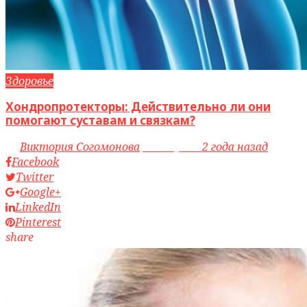
Здоровье
Хондропротекторы: Действительно ли они
помогают суставам и связкам?
by
Виктория Согомонова
access_time
2 года назад
Facebook
Twitter
Google+
LinkedIn
Pinterest
share