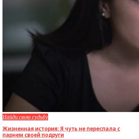
Найди свою судьбу
Жизненная история: Я чуть не переспала с
парнем своей подруги