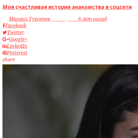
Моя счастливая история знакомства в соцсети
by
Михаил Тургенев
access_time
6 лет назад
Facebook
Twitter
Google+
LinkedIn
Pinterest
share