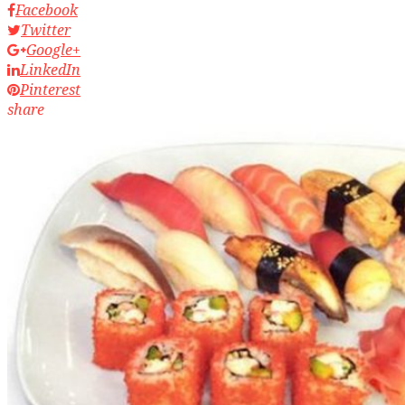
Facebook
Twitter
Google+
LinkedIn
Pinterest
share