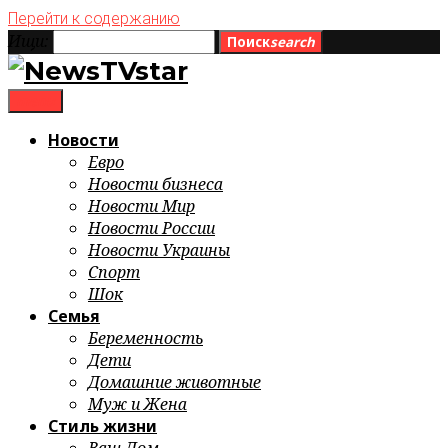
Перейти к содержанию
Ищи:
Поиск
search
menu
Новости
Евро
Новости бизнеса
Новости Мир
Новости России
Новости Украины
Спорт
Шок
Семья
Беременность
Дети
Домашние животные
Муж и Жена
Стиль жизни