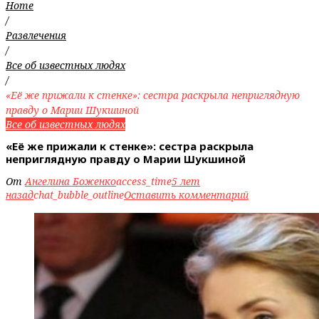
Home
/
Развлечения
/
Все об известных людях
/
«Её же прижали к стенке»: сестра раскрыла неприглядную
правду о Марии Шукшиной
Все об известных людях
«Её же прижали к стенке»: сестра раскрыла
неприглядную правду о Марии Шукшиной
От
Ангелина Боженко
access_time
5 лет
назад
chat_bubble_outline
Оставить комментарий