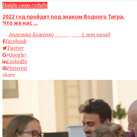
Найди свою судьбу
2022 год пройдет под знаком Водного Тигра.
Что же нас ...
by
Ангелина Боженко
access_time
5 лет назад
Facebook
Twitter
Google+
LinkedIn
Pinterest
share