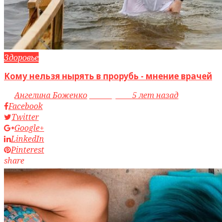
Здоровье
Кому нельзя нырять в прорубь - мнение врачей
by
Ангелина Боженко
access_time
5 лет назад
Facebook
Twitter
Google+
LinkedIn
Pinterest
share