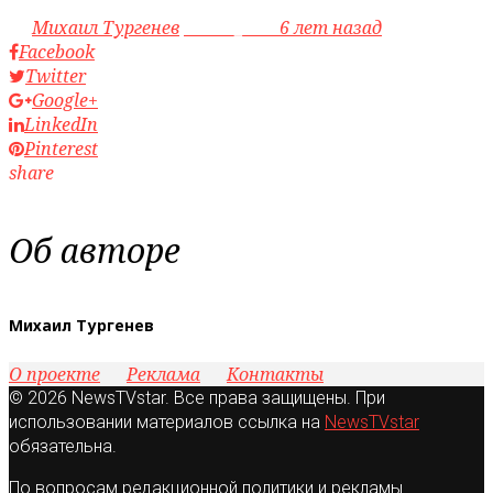
by
Михаил Тургенев
access_time
6 лет назад
Facebook
Twitter
Google+
LinkedIn
Pinterest
share
Об авторе
Михаил Тургенев
О проекте
Реклама
Контакты
© 2026 NewsTVstar. Все права защищены. При
использовании материалов ссылка на
NewsTVstar
обязательна.
По вопросам редакционной политики и рекламы