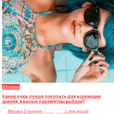
Здоровье
Какие очки лучше покупать для коррекции
зрения: важные параметры выбора?
by
Михаил Тургенев
access_time
5 лет назад