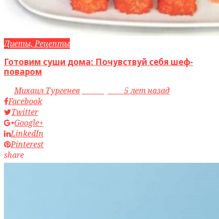
Диеты, Рецепты
Готовим суши дома: Почувствуй себя шеф-
поваром
by
Михаил Тургенев
access_time
5 лет назад
Facebook
Twitter
Google+
LinkedIn
Pinterest
share