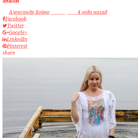
знали
by
Александр Бойко
access_time
4 года назад
Facebook
Twitter
Google+
LinkedIn
Pinterest
share