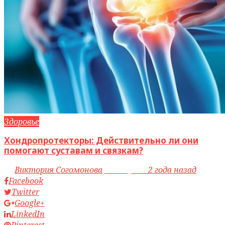
Здоровье
Хондропротекторы: Действительно ли они
помогают суставам и связкам?
by
Виктория Согомонова
access_time
2 года назад
Facebook
Twitter
Google+
LinkedIn
Pinterest