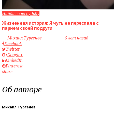
Найди свою судьбу
Жизненная история: Я чуть не переспала с
парнем своей подруги
by
Михаил Тургенев
access_time
6 лет назад
Facebook
Twitter
Google+
LinkedIn
Pinterest
share
Об авторе
Михаил Тургенев