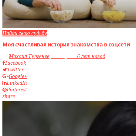
Найди свою судьбу
Моя счастливая история знакомства в соцсети
by
Михаил Тургенев
access_time
6 лет назад
Facebook
Twitter
Google+
LinkedIn
Pinterest
share