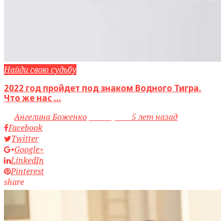
Найди свою судьбу
2022 год пройдет под знаком Водного Тигра.
Что же нас ...
by
Ангелина Боженко
access_time
5 лет назад
Facebook
Twitter
Google+
LinkedIn
Pinterest
share