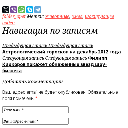
folder_open
Метки:
животные
,
змея
,
шокирующее
видео
Навигация по записям
Предыдущая запись
Предыдущая запись
Астрологический гороскоп на декабрь 2012 года
Следующая запись
Следующая запись
Филипп
Киркоров покажет обнаженных звезд шоу-
бизнеса
Добавить комментарий
Ваш адрес email не будет опубликован.
Обязательные
поля помечены
*