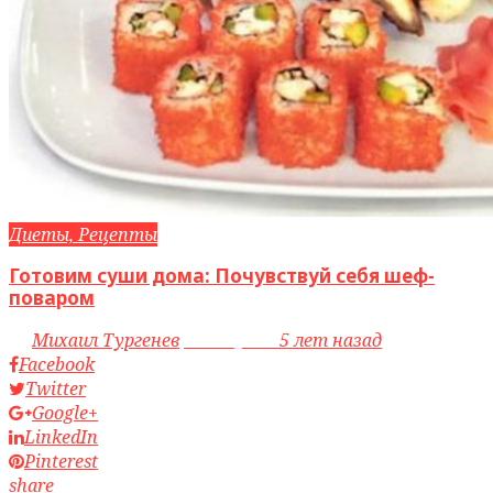
Диеты, Рецепты
Готовим суши дома: Почувствуй себя шеф-
поваром
by
Михаил Тургенев
access_time
5 лет назад
Facebook
Twitter
Google+
LinkedIn
Pinterest
share