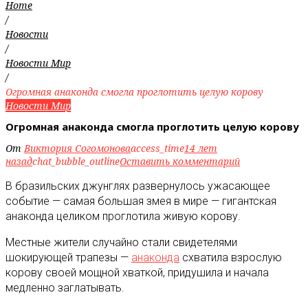
Home
/
Новости
/
Новости Мир
/
Огромная анаконда смогла проглотить целую корову
Новости Мир
Огромная анаконда смогла проглотить целую корову
От
Виктория Согомонова
access_time
14 лет
назад
chat_bubble_outline
Оставить комментарий
В бразильских джунглях развернулось ужасающее
событие — самая большая змея в мире — гигантская
анаконда целиком проглотила живую корову
.
Местные жители случайно стали свидетелями
шокирующей трапезы —
анаконда
схватила взрослую
корову своей мощной хваткой, придушила и начала
медленно заглатывать.