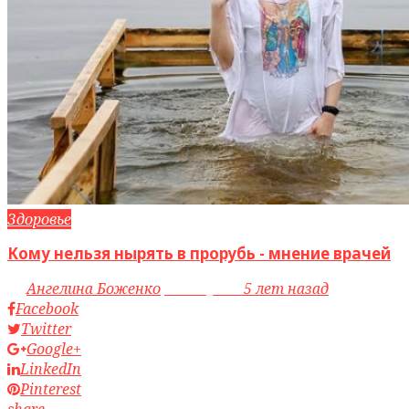
Здоровье
Кому нельзя нырять в прорубь - мнение врачей
by
Ангелина Боженко
access_time
5 лет назад
Facebook
Twitter
Google+
LinkedIn
Pinterest
share