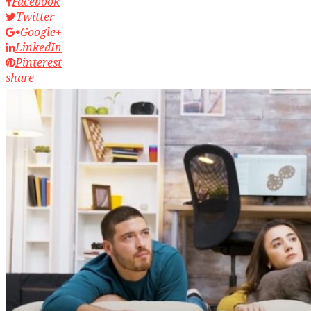
Facebook
Twitter
Google+
LinkedIn
Pinterest
share