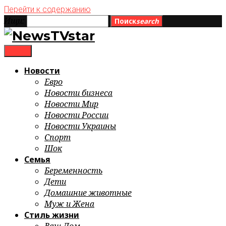
Перейти к содержанию
Ищи:
Поиск
search
menu
Новости
Евро
Новости бизнеса
Новости Мир
Новости России
Новости Украины
Спорт
Шок
Семья
Беременность
Дети
Домашние животные
Муж и Жена
Стиль жизни