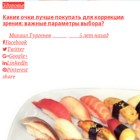
Здоровье
Какие очки лучше покупать для коррекции
зрения: важные параметры выбора?
by
Михаил Тургенев
access_time
5 лет назад
Facebook
Twitter
Google+
LinkedIn
Pinterest
share