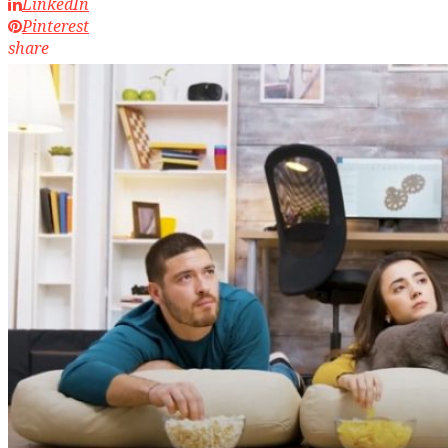
LinkedIn
Pinterest
share