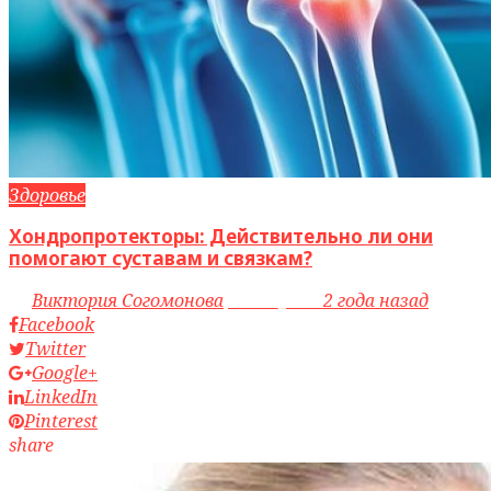
Здоровье
Хондропротекторы: Действительно ли они
помогают суставам и связкам?
by
Виктория Согомонова
access_time
2 года назад
Facebook
Twitter
Google+
LinkedIn
Pinterest
share