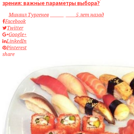
зрения: важные параметры выбора?
by
Михаил Тургенев
access_time
5 лет назад
Facebook
Twitter
Google+
LinkedIn
Pinterest
share