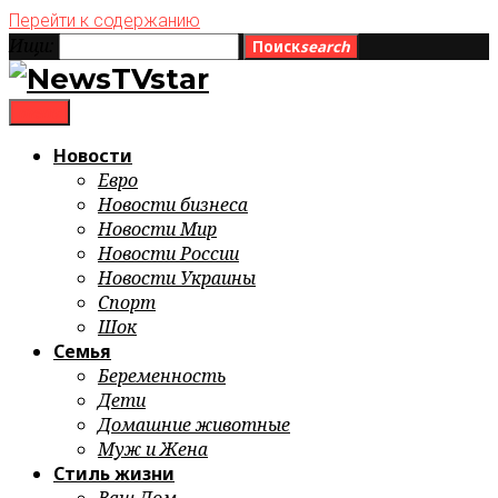
Перейти к содержанию
Ищи:
Поиск
search
menu
Новости
Евро
Новости бизнеса
Новости Мир
Новости России
Новости Украины
Спорт
Шок
Семья
Беременность
Дети
Домашние животные
Муж и Жена
Стиль жизни