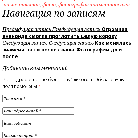
знаменитости
,
фото
,
фотографии знаменитостей
Навигация по записям
Предыдущая запись
Предыдущая запись
Огромная
анаконда смогла проглотить целую корову
Следующая запись
Следующая запись
Как менялись
знаменитости после славы. Фотографии до и
после
Добавить комментарий
Ваш адрес email не будет опубликован.
Обязательные
поля помечены
*