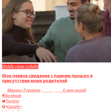
Найди свою судьбу
Мое первое свидание с парнем прошло в
присутствии моих родителей
by
Михаил Тургенев
access_time
6 лет назад
Facebook
Twitter
Google+