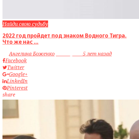
Найди свою судьбу
2022 год пройдет под знаком Водного Тигра.
Что же нас ...
by
Ангелина Боженко
access_time
5 лет назад
Facebook
Twitter
Google+
LinkedIn
Pinterest
share