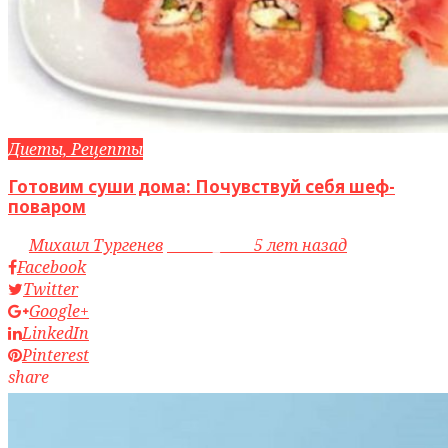
Диеты, Рецепты
Готовим суши дома: Почувствуй себя шеф-
поваром
by
Михаил Тургенев
access_time
5 лет назад
Facebook
Twitter
Google+
LinkedIn
Pinterest
share