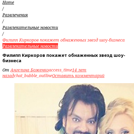
Home
/
Развлечения
/
Развлекательные новости
/
Филипп Киркоров покажет обнаженных звезд шоу-бизнеса
Развлекательные новости
Филипп Киркоров покажет обнаженных звезд шоу-
бизнеса
От
Ангелина Боженко
access_time
14 лет
назад
chat_bubble_outline
Оставить комментарий