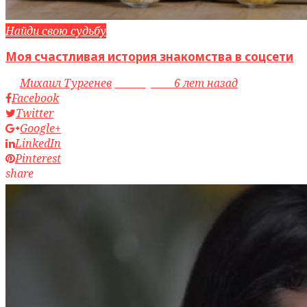
Найди свою судьбу
Моя счастливая история знакомства в соцсети
by
Михаил Тургенев
access_time
6 лет назад
Facebook
Twitter
Google+
LinkedIn
Pinterest
share