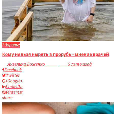
Здоровье
Кому нельзя нырять в прорубь - мнение врачей
by
Ангелина Боженко
access_time
5 лет назад
Facebook
Twitter
Google+
LinkedIn
Pinterest
share