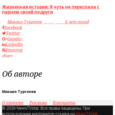
Жизненная история: Я чуть не переспала с
парнем своей подруги
by
Михаил Тургенев
access_time
6 лет назад
Facebook
Twitter
Google+
LinkedIn
Pinterest
share
Об авторе
Михаил Тургенев
О проекте
Реклама
Контакты
© 2026 NewsTVstar. Все права защищены. При
использовании материалов ссылка на
NewsTVstar