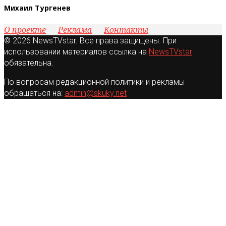
Михаил Тургенев
О проекте
Реклама
Контакты
© 2026 NewsTVstar. Все права защищены. При
использовании материалов ссылка на
NewsTVstar
обязательна.
По вопросам редакционной политики и рекламы
обращаться на:
admin@skuky.net