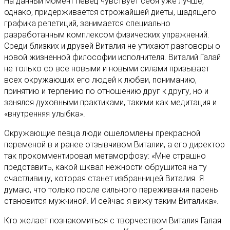
На данный момент певец чувствует себя уже лучше,
однако, придерживается строжайшей диеты, щадящего
графика репетиций, занимается специально
разработанным комплексом физических упражнений.
Среди близких и друзей Виталия не утихают разговоры о
новой жизненной философии исполнителя. Виталий Галай
не только со все новыми и новыми силами призывает
всех окружающих его людей к любви, пониманию,
принятию и терпению по отношению друг к другу, но и
занялся духовными практиками, такими как медитация и
«внутренняя улыбка».
Окружающие певца люди ошеломлены прекрасной
переменой в и ранее отзывчивом Виталии, а его директор
так прокомментировал метаморфозу: «Мне страшно
представить, какой шквал нежности обрушится на ту
счастливицу, которая станет избранницей Виталия. Я
думаю, что только после сильного переживания парень
становится мужчиной. И сейчас я вижу таким Виталика».
Кто желает познакомиться с творчеством Виталия Галая