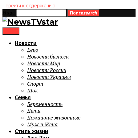
Перейти к содержанию
Ищи:
Поиск
search
menu
Новости
Евро
Новости бизнеса
Новости Мир
Новости России
Новости Украины
Спорт
Шок
Семья
Беременность
Дети
Домашние животные
Муж и Жена
Стиль жизни