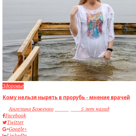
Здоровье
Кому нельзя нырять в прорубь - мнение врачей
by
Ангелина Боженко
access_time
5 лет назад
Facebook
Twitter
Google+
LinkedIn