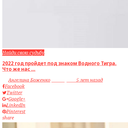
Найди свою судьбу
2022 год пройдет под знаком Водного Тигра.
Что же нас ...
by
Ангелина Боженко
access_time
5 лет назад
Facebook
Twitter
Google+
LinkedIn
Pinterest
share