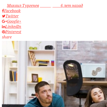
by
Михаил Тургенев
access_time
6 лет назад
Facebook
Twitter
Google+
LinkedIn
Pinterest
share