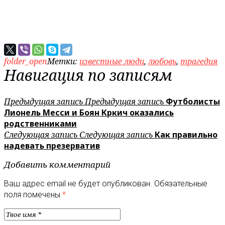
folder_open
Метки:
известные люди
,
любовь
,
трагедия
Навигация по записям
Предыдущая запись
Предыдущая запись
Футболисты
Лионель Месси и Боян Кркич оказались
родственниками
Следующая запись
Следующая запись
Как правильно
надевать презерватив
Добавить комментарий
Ваш адрес email не будет опубликован.
Обязательные
поля помечены
*