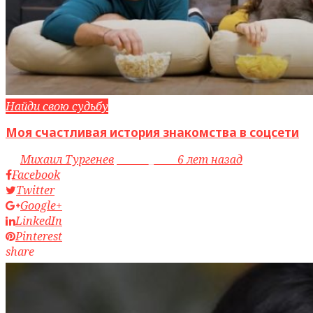
Найди свою судьбу
Моя счастливая история знакомства в соцсети
by
Михаил Тургенев
access_time
6 лет назад
Facebook
Twitter
Google+
LinkedIn
Pinterest
share