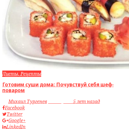
Диеты, Рецепты
Готовим суши дома: Почувствуй себя шеф-
поваром
by
Михаил Тургенев
access_time
5 лет назад
Facebook
Twitter
Google+
LinkedIn