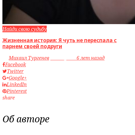
Найди свою судьбу
Жизненная история: Я чуть не переспала с
парнем своей подруги
by
Михаил Тургенев
access_time
6 лет назад
Facebook
Twitter
Google+
LinkedIn
Pinterest
share
Об авторе