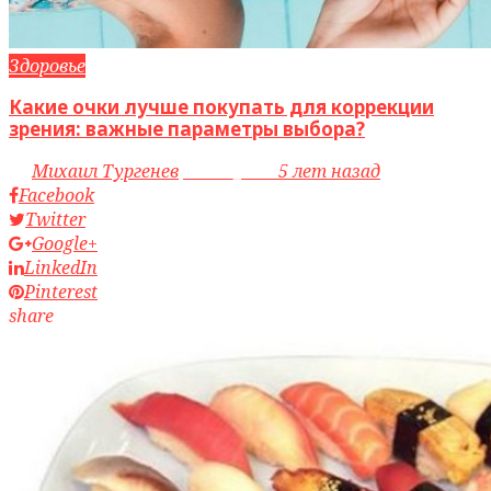
Здоровье
Какие очки лучше покупать для коррекции
зрения: важные параметры выбора?
by
Михаил Тургенев
access_time
5 лет назад
Facebook
Twitter
Google+
LinkedIn
Pinterest
share