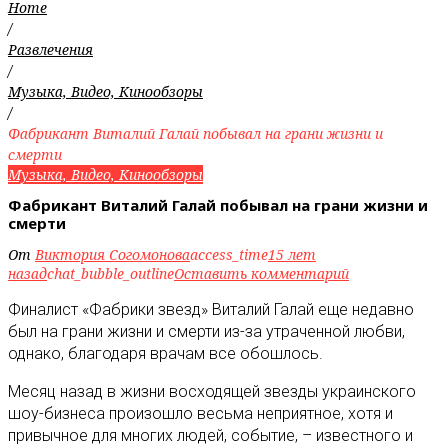
Home
/
Развлечения
/
Музыка, Видео, Кинообзоры
/
Фабрикант Виталий Галай побывал на грани жизни и
смерти
Музыка, Видео, Кинообзоры
Фабрикант Виталий Галай побывал на грани жизни и
смерти
От
Виктория Согомонова
access_time
15 лет
назад
chat_bubble_outline
Оставить комментарий
Финалист «Фабрики звезд» Виталий Галай еще недавно
был на грани жизни и смерти из-за утраченной любви,
однако, благодаря врачам все обошлось
.
Месяц назад в жизни восходящей звезды украинского
шоу-бизнеса произошло весьма неприятное, хотя и
привычное для многих людей, событие, – известного и