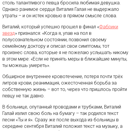
столь талантливого певца бросила любимая девушка.
Однако ранимое сердце Виталия Галая не выдержало
утраты – и он истек кровью в прямом смысле слова.
Виталий, который успешно прошел в финал «
Фабрики
звезд
» признался: «Когда я, упав на пол в
полусознательном состоянии, позвонил своему
семейному доктору и описал свои симптомы, тот
произнес слова, которые я не пожелаю услышать никому
в этом мире: «Если не принять меры в ближайшие минуты,
ты можешь умереть».
Обширное внутреннее кровотечение, потеря почти трёх
литров крови, реанимация, ожесточенная борьба за
собственную жизнь – вот то, через что пришлось пройти
певцу не так давно.
В больнице, опутанный проводами и трубками, Виталий
Галай излил свою боль на бумагу – так родился текст
песни «Ты и я». Сразу же после выхода из больницы в
середине сентября Виталий положил текст на музыку, а