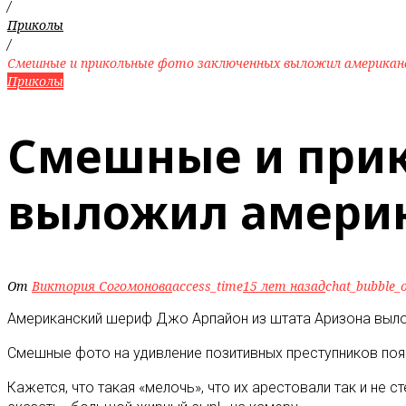
/
Приколы
/
Смешные и прикольные фото заключенных выложил американ
Приколы
Смешные и прик
выложил амери
От
Виктория Согомонова
access_time
15 лет назад
chat_bubble_o
Американский шериф Джо Арпайон из штата Аризона выло
Смешные фото на удивление позитивных преступников появ
Кажется, что такая «мелочь», что их арестовали так и не