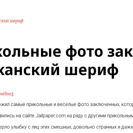
ский шериф
ольные фото за
канский шериф
utline
1
жил самые прикольные и веселые фото заключенных, котор
ились на сайте Jailpaper.com на ряду с другими прикольны
 стерло улыбку с лиц этих смешных, довольно странных и да