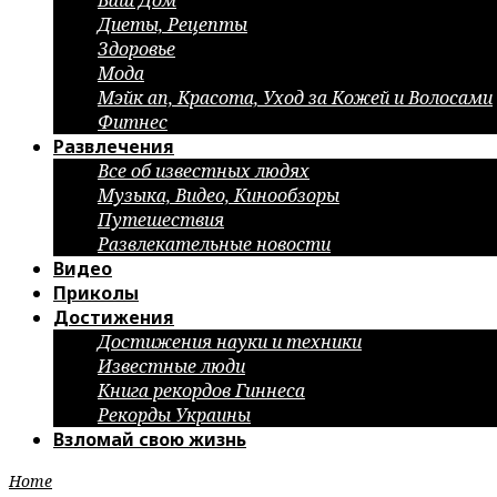
Ваш Дом
Диеты, Рецепты
Здоровье
Мода
Мэйк ап, Красота, Уход за Кожей и Волосами
Фитнес
Развлечения
Все об известных людях
Музыка, Видео, Кинообзоры
Путешествия
Развлекательные новости
Видео
Приколы
Достижения
Достижения науки и техники
Известные люди
Книга рекордов Гиннеса
Рекорды Украины
Взломай свою жизнь
Home