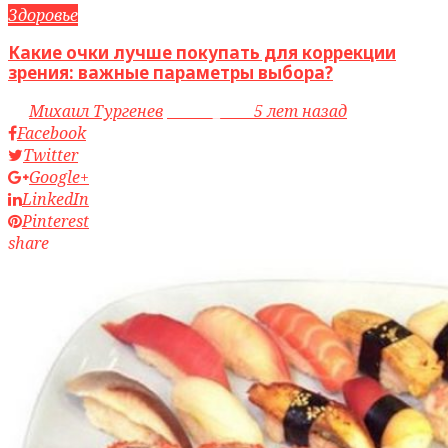
Здоровье
Какие очки лучше покупать для коррекции
зрения: важные параметры выбора?
by
Михаил Тургенев
access_time
5 лет назад
Facebook
Twitter
Google+
LinkedIn
Pinterest
share