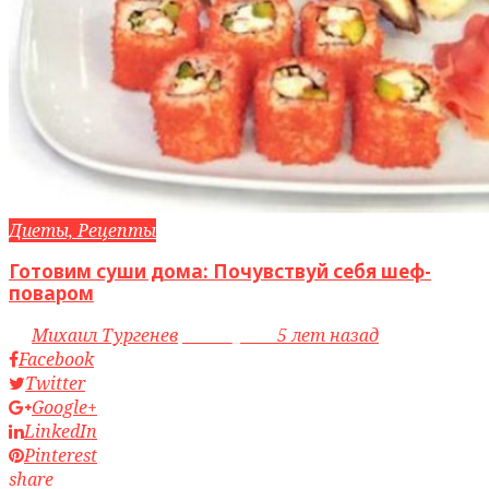
Диеты, Рецепты
Готовим суши дома: Почувствуй себя шеф-
поваром
by
Михаил Тургенев
access_time
5 лет назад
Facebook
Twitter
Google+
LinkedIn
Pinterest
share