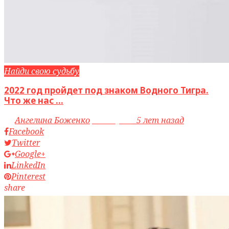
Найди свою судьбу
2022 год пройдет под знаком Водного Тигра.
Что же нас ...
by
Ангелина Боженко
access_time
5 лет назад
Facebook
Twitter
Google+
LinkedIn
Pinterest
share