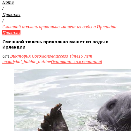
Home
/
Приколы
/
Смешной тюлень прикольно машет из воды в Ирландии
Приколы
Смешной тюлень прикольно машет из воды в
Ирландии
От
Виктория Согомонова
access_time
15 лет
назад
chat_bubble_outline
Оставить комментарий