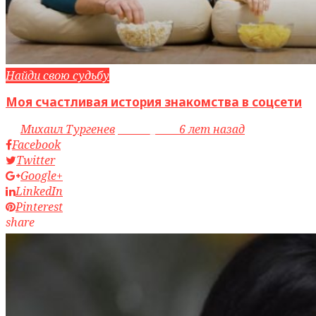
Найди свою судьбу
Моя счастливая история знакомства в соцсети
by
Михаил Тургенев
access_time
6 лет назад
Facebook
Twitter
Google+
LinkedIn
Pinterest
share