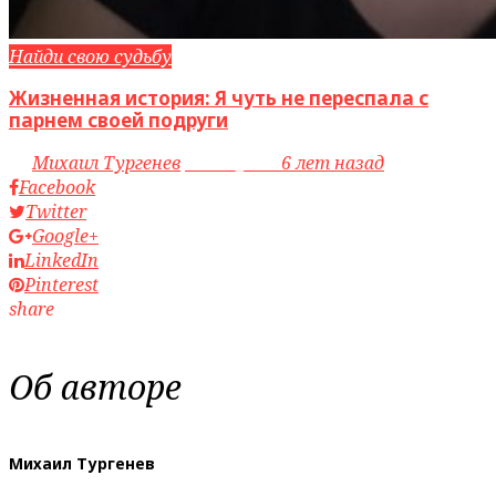
Найди свою судьбу
Жизненная история: Я чуть не переспала с
парнем своей подруги
by
Михаил Тургенев
access_time
6 лет назад
Facebook
Twitter
Google+
LinkedIn
Pinterest
share
Об авторе
Михаил Тургенев