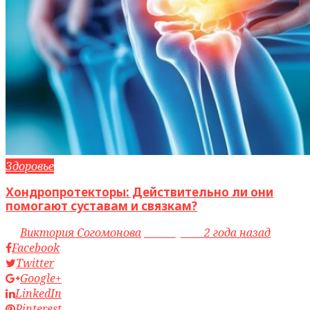
Здоровье
Хондропротекторы: Действительно ли они
помогают суставам и связкам?
by
Виктория Согомонова
access_time
2 года назад
Facebook
Twitter
Google+
LinkedIn
Pinterest