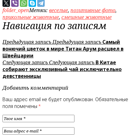
folder_open
Метки:
веселые
,
позитивные фото
,
прикольные животные
,
смешные животные
Навигация по записям
Предыдущая запись
Предыдущая запись
Самый
вонючий цветок в мире Титан Арум расцвел в
Швейцарии
Следующая запись
Следующая запись
В Китае
собирают эксклюзивный чай исключительно
девственницы
Добавить комментарий
Ваш адрес email не будет опубликован.
Обязательные
поля помечены
*