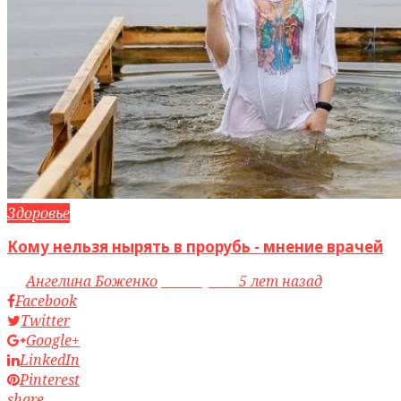
Здоровье
Кому нельзя нырять в прорубь - мнение врачей
by
Ангелина Боженко
access_time
5 лет назад
Facebook
Twitter
Google+
LinkedIn
Pinterest
share