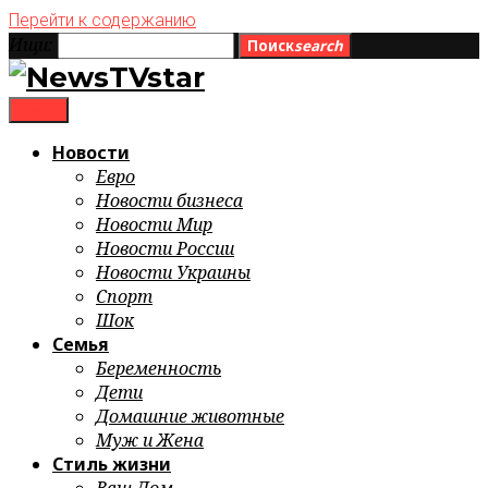
Перейти к содержанию
Ищи:
Поиск
search
menu
Новости
Евро
Новости бизнеса
Новости Мир
Новости России
Новости Украины
Спорт
Шок
Семья
Беременность
Дети
Домашние животные
Муж и Жена
Стиль жизни