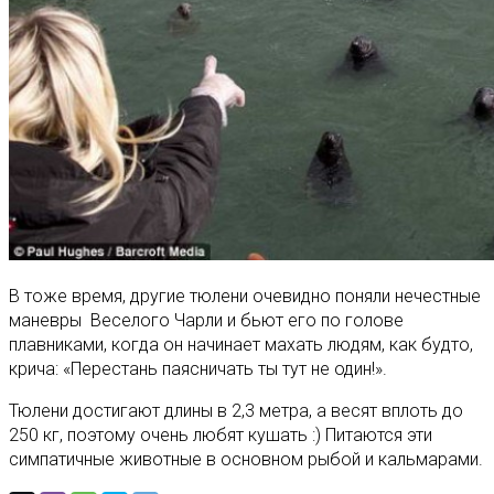
В тоже время, другие тюлени очевидно поняли нечестные
маневры Веселого Чарли и бьют его по голове
плавниками, когда он начинает махать людям, как будто,
крича: «Перестань паясничать ты тут не один!».
Тюлени достигают длины в 2,3 метра, а весят вплоть до
250 кг, поэтому очень любят кушать :) Питаются эти
симпатичные животные в основном рыбой и кальмарами.