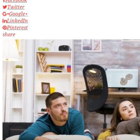
Twitter
Google+
LinkedIn
Pinterest
share