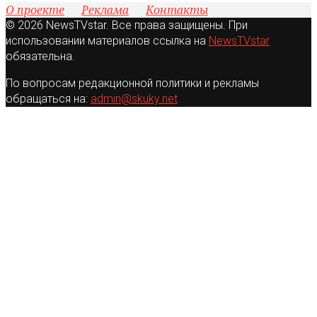
О проекте
Реклама
Контакты
© 2026 NewsTVstar. Все права защищены. При
использовании материалов ссылка на
NewsTVstar
обязательна.
По вопросам редакционной политики и рекламы
обращаться на:
admin@skuky.net