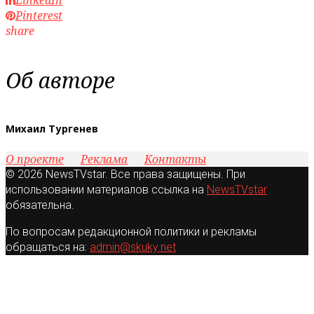
Pinterest
share
Об авторе
Михаил Тургенев
О проекте
Реклама
Контакты
© 2026 NewsTVstar. Все права защищены. При
использовании материалов ссылка на
NewsTVstar
обязательна.
По вопросам редакционной политики и рекламы
обращаться на:
admin@skuky.net