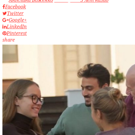
Facebook
Twitter
Google+
LinkedIn
Pinterest
share