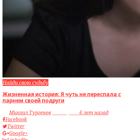
Найди свою судьбу
Жизненная история: Я чуть не переспала с
парнем своей подруги
by
Михаил Тургенев
access_time
6 лет назад
Facebook
Twitter
Google+
LinkedIn