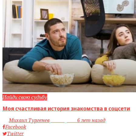
Найди свою судьбу
Моя счастливая история знакомства в соцсети
by
Михаил Тургенев
access_time
6 лет назад
Facebook
Twitter