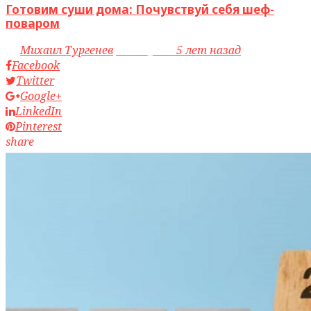
Готовим суши дома: Почувствуй себя шеф-
поваром
by
Михаил Тургенев
access_time
5 лет назад
Facebook
Twitter
Google+
LinkedIn
Pinterest
share