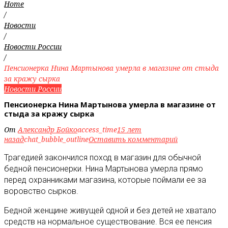
Home
/
Новости
/
Новости России
/
Пенсионерка Нина Мартынова умерла в магазине от стыда
за кражу сырка
Новости России
Пенсионерка Нина Мартынова умерла в магазине от
стыда за кражу сырка
От
Александр Бойко
access_time
15 лет
назад
chat_bubble_outline
Оставить комментарий
Трагедией закончился поход в магазин для обычной
бедной пенсионерки. Нина Мартынова умерла прямо
перед охранниками магазина, которые поймали ее за
воровство сырков.
Бедной женщине живущей одной и без детей не хватало
средств на нормальное существование. Вся ее пенсия