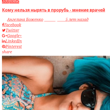
Здоровье
Кому нельзя нырять в прорубь - мнение врачей
by
Ангелина Боженко
access_time
5 лет назад
Facebook
Twitter
Google+
LinkedIn
Pinterest
share