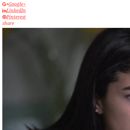
Google+
LinkedIn
Pinterest
share