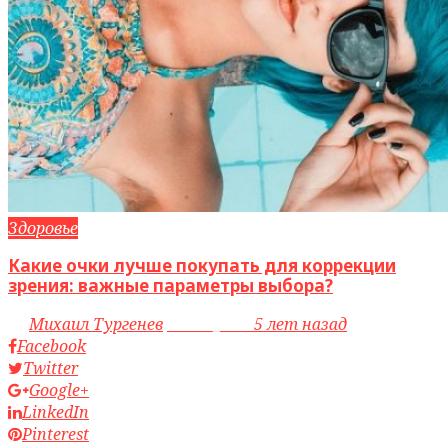
Здоровье
Какие очки лучше покупать для коррекции
зрения: важные параметры выбора?
by
Михаил Тургенев
access_time
5 лет назад
Facebook
Twitter
Google+
LinkedIn
Pinterest