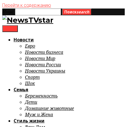
Перейти к содержанию
Ищи:
Поиск
search
menu
Новости
Евро
Новости бизнеса
Новости Мир
Новости России
Новости Украины
Спорт
Шок
Семья
Беременность
Дети
Домашние животные
Муж и Жена
Стиль жизни