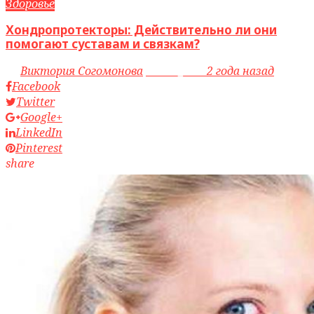
Здоровье
Хондропротекторы: Действительно ли они
помогают суставам и связкам?
by
Виктория Согомонова
access_time
2 года назад
Facebook
Twitter
Google+
LinkedIn
Pinterest
share