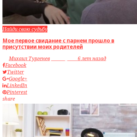
Найди свою судьбу
Мое первое свидание с парнем прошло в
присутствии моих родителей
by
Михаил Тургенев
access_time
6 лет назад
Facebook
Twitter
Google+
LinkedIn
Pinterest
share