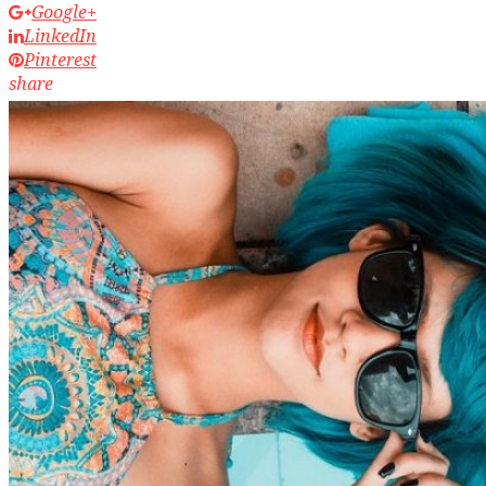
Google+
LinkedIn
Pinterest
share