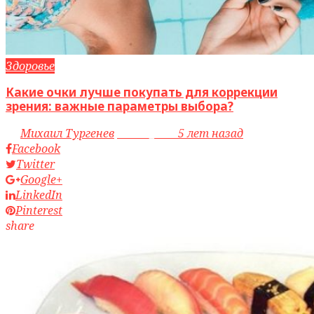
Здоровье
Какие очки лучше покупать для коррекции
зрения: важные параметры выбора?
by
Михаил Тургенев
access_time
5 лет назад
Facebook
Twitter
Google+
LinkedIn
Pinterest
share