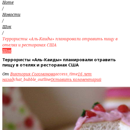
Home
/
Новости
/
Шок
/
Террористы «Аль-Каиды» планировали отравить пищу в
отелях и ресторанах США
Шок
Террористы «Аль-Каиды» планировали отравить
пищу в отелях и ресторанах США
От
Виктория Согомонова
access_time
16 лет
назад
chat_bubble_outline
Оставить комментарий