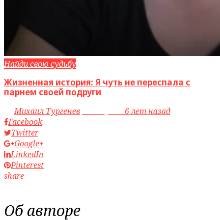
Найди свою судьбу
Жизненная история: Я чуть не переспала с
парнем своей подруги
by
Михаил Тургенев
access_time
6 лет назад
Facebook
Twitter
Google+
LinkedIn
Pinterest
share
Об авторе