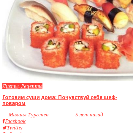
Диеты, Рецепты
Готовим суши дома: Почувствуй себя шеф-
поваром
by
Михаил Тургенев
access_time
5 лет назад
Facebook
Twitter