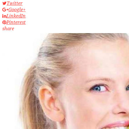
Twitter
Google+
LinkedIn
Pinterest
share