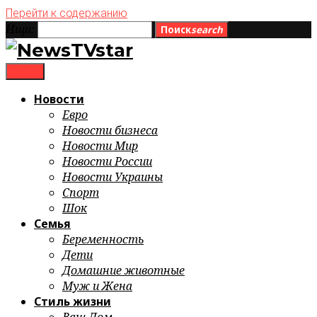
Перейти к содержанию
Ищи:
Поиск
search
menu
Новости
Евро
Новости бизнеса
Новости Мир
Новости России
Новости Украины
Спорт
Шок
Семья
Беременность
Дети
Домашние животные
Муж и Жена
Стиль жизни