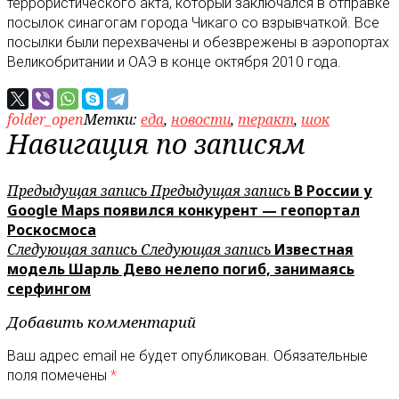
террористического акта, который заключался в отправке
посылок синагогам города Чикаго со взрывчаткой. Все
посылки были перехвачены и обезврежены в аэропортах
Великобритании и ОАЭ в конце октября 2010 года.
folder_open
Метки:
еда
,
новости
,
теракт
,
шок
Навигация по записям
Предыдущая запись
Предыдущая запись
В России у
Google Maps появился конкурент — геопортал
Роскосмоса
Следующая запись
Следующая запись
Известная
модель Шарль Дево нелепо погиб, занимаясь
серфингом
Добавить комментарий
Ваш адрес email не будет опубликован.
Обязательные
поля помечены
*