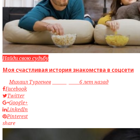
Найди свою судьбу
Моя счастливая история знакомства в соцсети
by
Михаил Тургенев
access_time
6 лет назад
Facebook
Twitter
Google+
LinkedIn
Pinterest
share