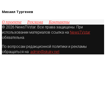
Михаил Тургенев
О проекте
Реклама
Контакты
© 2026 NewsTVstar. Все права защищены. При
использовании материалов ссылка на
NewsTVstar
обязательна.
По вопросам редакционной политики и рекламы
обращаться на:
admin@skuky.net