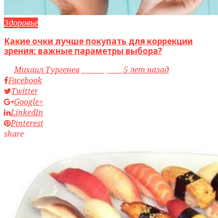
Здоровье
Какие очки лучше покупать для коррекции
зрения: важные параметры выбора?
by
Михаил Тургенев
access_time
5 лет назад
Facebook
Twitter
Google+
LinkedIn
Pinterest
share