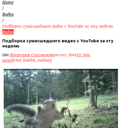
Home
/
Видео
/
Подборка сумасшедшего видео с YouTube за эту неделю
Видео
Подборка сумасшедшего видео с YouTube за эту
неделю
От
Виктория Согомонова
access_time
16 лет
назад
chat_bubble_outline
1