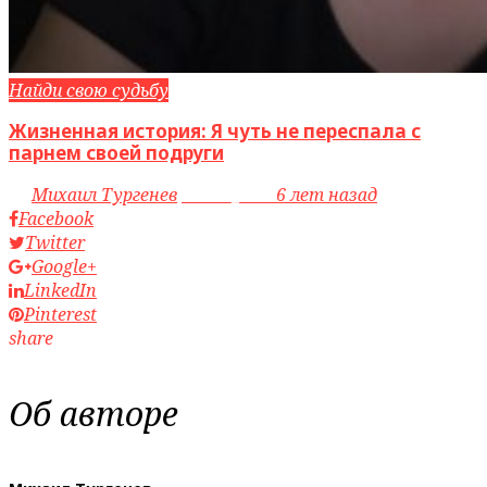
Найди свою судьбу
Жизненная история: Я чуть не переспала с
парнем своей подруги
by
Михаил Тургенев
access_time
6 лет назад
Facebook
Twitter
Google+
LinkedIn
Pinterest
share
Об авторе