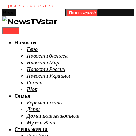
Перейти к содержанию
Ищи:
Поиск
search
menu
Новости
Евро
Новости бизнеса
Новости Мир
Новости России
Новости Украины
Спорт
Шок
Семья
Беременность
Дети
Домашние животные
Муж и Жена
Стиль жизни