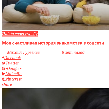
Найди свою судьбу
Моя счастливая история знакомства в соцсети
by
Михаил Тургенев
access_time
6 лет назад
Facebook
Twitter
Google+
LinkedIn
Pinterest
share