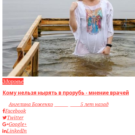
Здоровье
Кому нельзя нырять в прорубь - мнение врачей
by
Ангелина Боженко
access_time
5 лет назад
Facebook
Twitter
Google+
LinkedIn