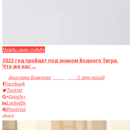
Найди свою судьбу
2022 год пройдет под знаком Водного Тигра.
Что же нас ...
by
Ангелина Боженко
access_time
5 лет назад
Facebook
Twitter
Google+
LinkedIn
Pinterest
share