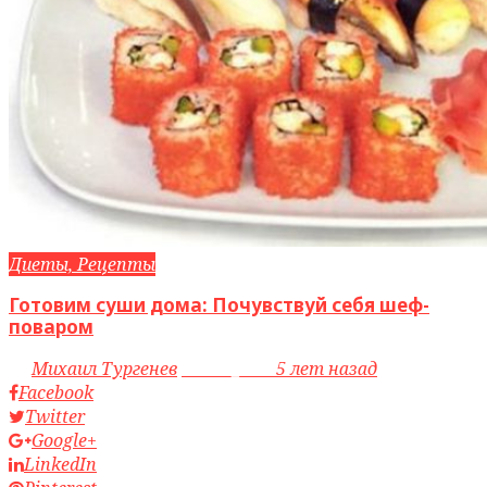
Диеты, Рецепты
Готовим суши дома: Почувствуй себя шеф-
поваром
by
Михаил Тургенев
access_time
5 лет назад
Facebook
Twitter
Google+
LinkedIn