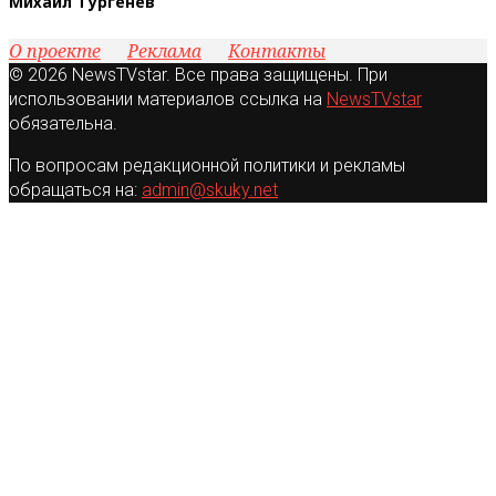
Михаил Тургенев
О проекте
Реклама
Контакты
© 2026 NewsTVstar. Все права защищены. При
использовании материалов ссылка на
NewsTVstar
обязательна.
По вопросам редакционной политики и рекламы
обращаться на:
admin@skuky.net