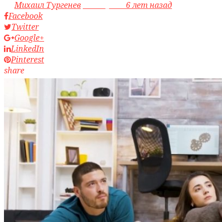
by
Михаил Тургенев
access_time
6 лет назад
Facebook
Twitter
Google+
LinkedIn
Pinterest
share