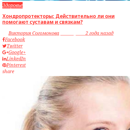
Здоровье
Хондропротекторы: Действительно ли они
помогают суставам и связкам?
by
Виктория Согомонова
access_time
2 года назад
Facebook
Twitter
Google+
LinkedIn
Pinterest
share