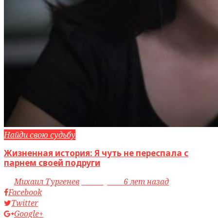
Найди свою судьбу
Жизненная история: Я чуть не переспала с
парнем своей подруги
by
Михаил Тургенев
access_time
6 лет назад
Facebook
Twitter
Google+