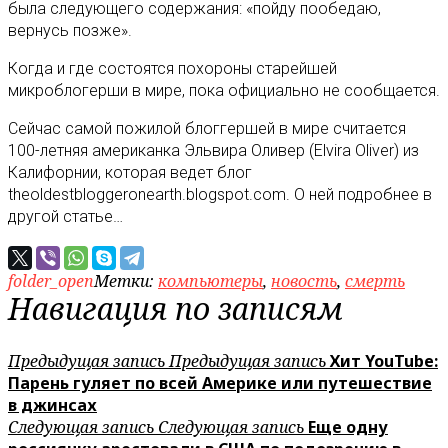
была следующего содержания: «пойду пообедаю,
вернусь позже».
Когда и где состоятся похороны старейшей
микроблогерши в мире, пока официально не сообщается.
Сейчас самой пожилой блоггершей в мире считается
100-летняя американка Эльвира Оливер (Elvira Oliver) из
Калифорнии, которая ведет блог
theoldestbloggeronearth.blogspot.com. О ней подробнее в
другой статье…
folder_open
Метки:
компьютеры
,
новость
,
смерть
Навигация по записям
Предыдущая запись
Предыдущая запись
Хит YouTube:
Парень гуляет по всей Америке или путешествие
в джинсах
Следующая запись
Следующая запись
Еще одну