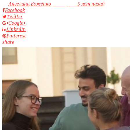
by
Ангелина Боженко
access_time
5 лет назад
Facebook
Twitter
Google+
LinkedIn
Pinterest
share