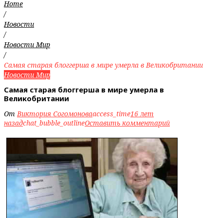
Home
/
Новости
/
Новости Мир
/
Самая старая блоггерша в мире умерла в Великобритании
Новости Мир
Самая старая блоггерша в мире умерла в
Великобритании
От
Виктория Согомонова
access_time
16 лет
назад
chat_bubble_outline
Оставить комментарий