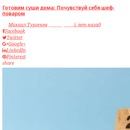
Готовим суши дома: Почувствуй себя шеф-
поваром
by
Михаил Тургенев
access_time
5 лет назад
Facebook
Twitter
Google+
LinkedIn
Pinterest
share