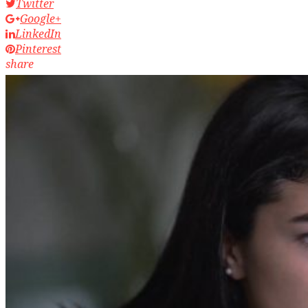
Twitter
Google+
LinkedIn
Pinterest
share