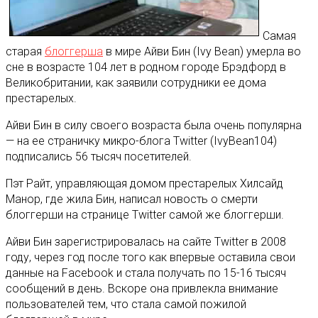
Самая
старая
блоггерша
в мире Айви Бин (Ivy Bean) умерла во
сне в возрасте 104 лет в родном городе Брэдфорд в
Великобритании, как заявили сотрудники ее дома
престарелых
.
Айви Бин в силу своего возраста была очень популярна
— на ее страничку микро-блога Twitter (IvyBean104)
подписались 56 тысяч посетителей.
Пэт Райт, управляющая домом престарелых Хилсайд
Манор, где жила Бин, написал новость о смерти
блоггерши на странице Twitter самой же блоггерши.
Айви Бин зарегистрировалась на сайте Twitter в 2008
году, через год после того как впервые оставила свои
данные на Facebook и стала получать по 15-16 тысяч
сообщений в день. Вскоре она привлекла внимание
пользователей тем, что стала самой пожилой