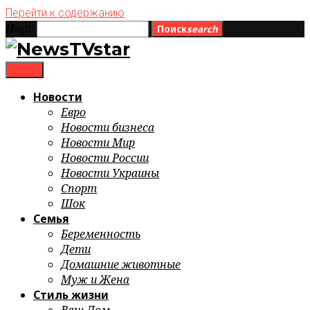
Перейти к содержанию
Ищи:
Поиск
search
menu
Новости
Евро
Новости бизнеса
Новости Мир
Новости России
Новости Украины
Спорт
Шок
Семья
Беременность
Дети
Домашние животные
Муж и Жена
Стиль жизни