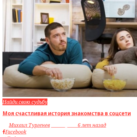
Найди свою судьбу
Моя счастливая история знакомства в соцсети
by
Михаил Тургенев
access_time
6 лет назад
Facebook