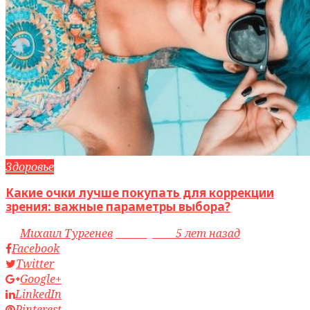
Здоровье
Какие очки лучше покупать для коррекции
зрения: важные параметры выбора?
by
Михаил Тургенев
access_time
5 лет назад
Facebook
Twitter
Google+
LinkedIn
Pinterest