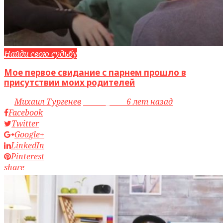
Найди свою судьбу
Мое первое свидание с парнем прошло в
присутствии моих родителей
by
Михаил Тургенев
access_time
6 лет назад
Facebook
Twitter
Google+
LinkedIn
Pinterest
share