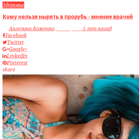
Здоровье
Кому нельзя нырять в прорубь - мнение врачей
by
Ангелина Боженко
access_time
5 лет назад
Facebook
Twitter
Google+
LinkedIn
Pinterest
share