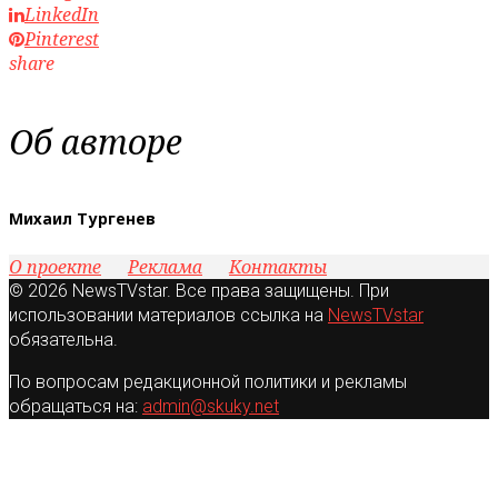
LinkedIn
Pinterest
share
Об авторе
Михаил Тургенев
О проекте
Реклама
Контакты
© 2026 NewsTVstar. Все права защищены. При
использовании материалов ссылка на
NewsTVstar
обязательна.
По вопросам редакционной политики и рекламы
обращаться на:
admin@skuky.net