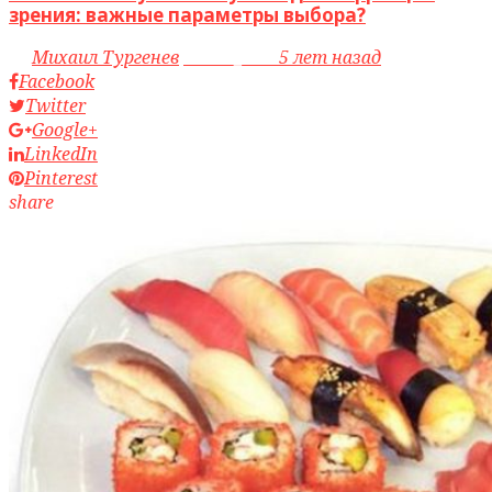
зрения: важные параметры выбора?
by
Михаил Тургенев
access_time
5 лет назад
Facebook
Twitter
Google+
LinkedIn
Pinterest
share