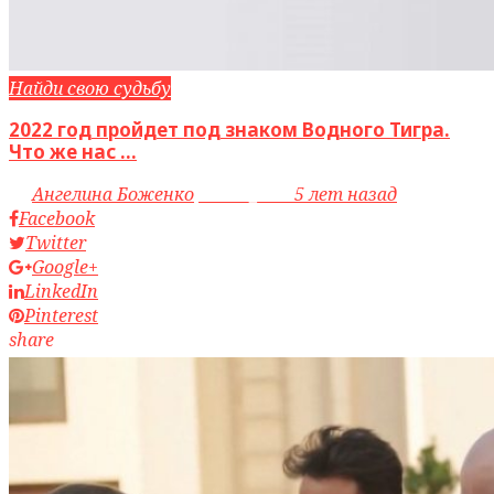
Найди свою судьбу
2022 год пройдет под знаком Водного Тигра.
Что же нас ...
by
Ангелина Боженко
access_time
5 лет назад
Facebook
Twitter
Google+
LinkedIn
Pinterest
share