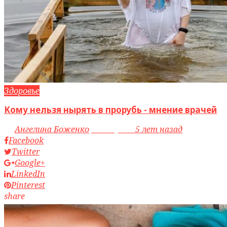
Здоровье
Кому нельзя нырять в прорубь - мнение врачей
by
Ангелина Боженко
access_time
5 лет назад
Facebook
Twitter
Google+
LinkedIn
Pinterest
share