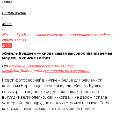
Home
/
Стиль жизни
/
Мода
/
Жизель Бундхен — снова самая высокооплачиваемая модель в
списке Forbes
Мода
Жизель Бундхен — снова самая высокооплачиваемая
модель в списке Forbes
От
Ангелина Боженко
access_time
16 лет
назад
chat_bubble_outline
Оставить комментарий
Новой фотосессией в нижнем белье для рекламной
кампании Hope Lingerie супермодель Жизель Бундхен,
несмотря на недавние роды, показала, что ее тело
выглядит великолепно, как никогда, и не даром попала
четвертый год подряд на первую строчку в списке Forbes,
как самая высокооплачиваемая модель в мире
.