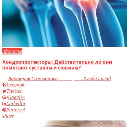
Здоровье
Хондропротекторы: Действительно ли они
помогают суставам и связкам?
by
Виктория Согомонова
access_time
2 года назад
Facebook
Twitter
Google+
LinkedIn
Pinterest
share