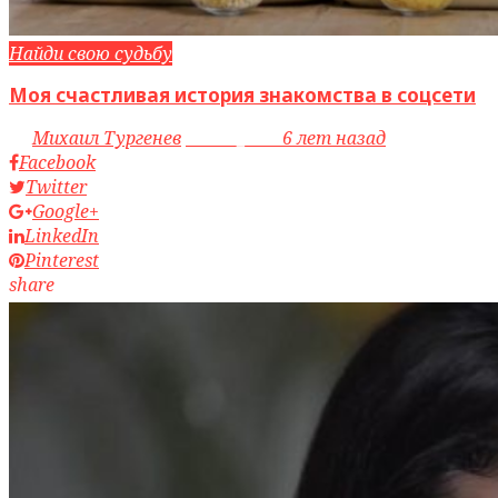
Найди свою судьбу
Моя счастливая история знакомства в соцсети
by
Михаил Тургенев
access_time
6 лет назад
Facebook
Twitter
Google+
LinkedIn
Pinterest
share