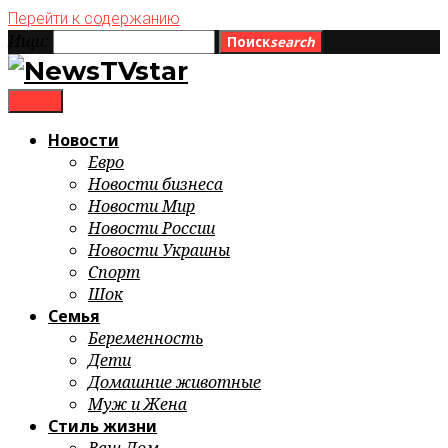
Перейти к содержанию
Ищи:
Поиск
search
menu
Новости
Евро
Новости бизнеса
Новости Мир
Новости России
Новости Украины
Спорт
Шок
Семья
Беременность
Дети
Домашние животные
Муж и Жена
Стиль жизни