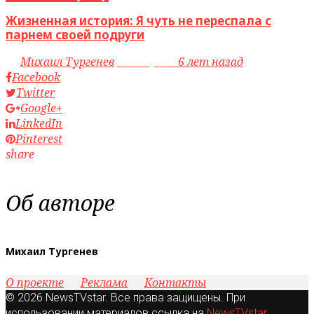
Жизненная история: Я чуть не переспала с
парнем своей подруги
by
Михаил Тургенев
access_time
6 лет назад
Facebook
Twitter
Google+
LinkedIn
Pinterest
share
Об авторе
Михаил Тургенев
О проекте
Реклама
Контакты
© 2026 NewsTVstar. Все права защищены. При
использовании материалов ссылка на
NewsTVstar