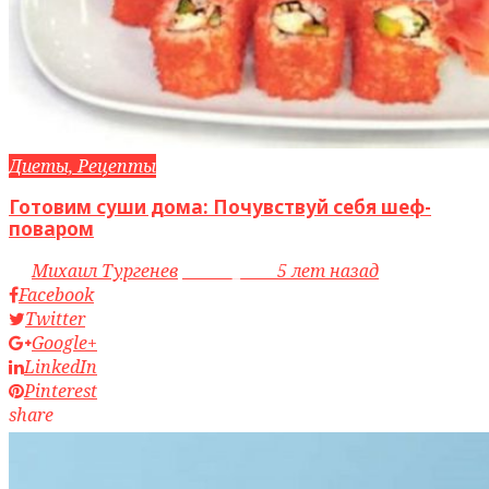
Диеты, Рецепты
Готовим суши дома: Почувствуй себя шеф-
поваром
by
Михаил Тургенев
access_time
5 лет назад
Facebook
Twitter
Google+
LinkedIn
Pinterest
share