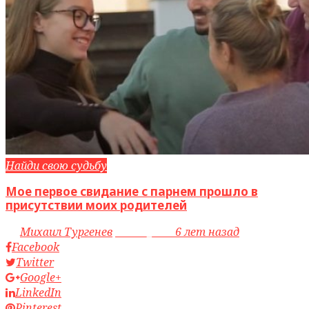
Найди свою судьбу
Мое первое свидание с парнем прошло в
присутствии моих родителей
by
Михаил Тургенев
access_time
6 лет назад
Facebook
Twitter
Google+
LinkedIn
Pinterest