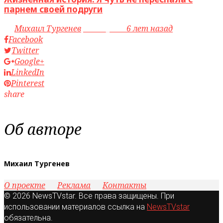
парнем своей подруги
by
Михаил Тургенев
access_time
6 лет назад
Facebook
Twitter
Google+
LinkedIn
Pinterest
share
Об авторе
Михаил Тургенев
О проекте
Реклама
Контакты
© 2026 NewsTVstar. Все права защищены. При
использовании материалов ссылка на
NewsTVstar
обязательна.