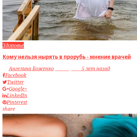
Здоровье
Кому нельзя нырять в прорубь - мнение врачей
by
Ангелина Боженко
access_time
5 лет назад
Facebook
Twitter
Google+
LinkedIn
Pinterest
share