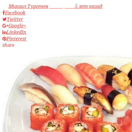
by
Михаил Тургенев
access_time
5 лет назад
Facebook
Twitter
Google+
LinkedIn
Pinterest
share