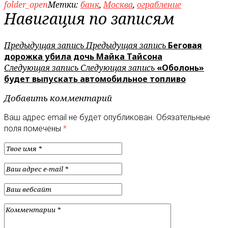
folder_open
Метки:
банк
,
Москва
,
ограбление
Навигация по записям
Предыдущая запись
Предыдущая запись
Беговая
дорожка убила дочь Майка Тайсона
Следующая запись
Следующая запись
«Оболонь»
будет выпускать автомобильное топливо
Добавить комментарий
Ваш адрес email не будет опубликован.
Обязательные
поля помечены
*