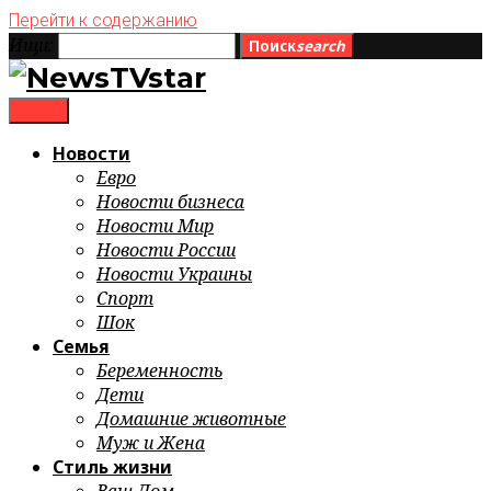
Перейти к содержанию
Ищи:
Поиск
search
menu
Новости
Евро
Новости бизнеса
Новости Мир
Новости России
Новости Украины
Спорт
Шок
Семья
Беременность
Дети
Домашние животные
Муж и Жена
Стиль жизни