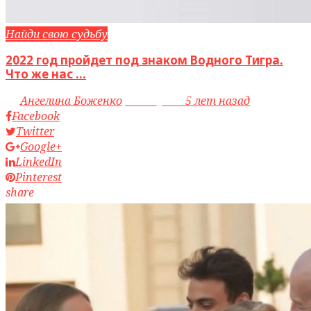
Найди свою судьбу
2022 год пройдет под знаком Водного Тигра.
Что же нас ...
by
Ангелина Боженко
access_time
5 лет назад
Facebook
Twitter
Google+
LinkedIn
Pinterest
share