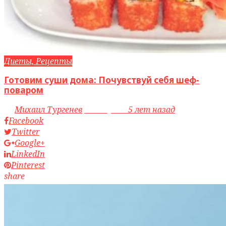
Диеты, Рецепты
Готовим суши дома: Почувствуй себя шеф-
поваром
by
Михаил Тургенев
access_time
5 лет назад
Facebook
Twitter
Google+
LinkedIn
Pinterest
share