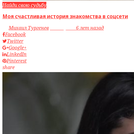
Найди свою судьбу
Моя счастливая история знакомства в соцсети
by
Михаил Тургенев
access_time
6 лет назад
Facebook
Twitter
Google+
LinkedIn
Pinterest
share