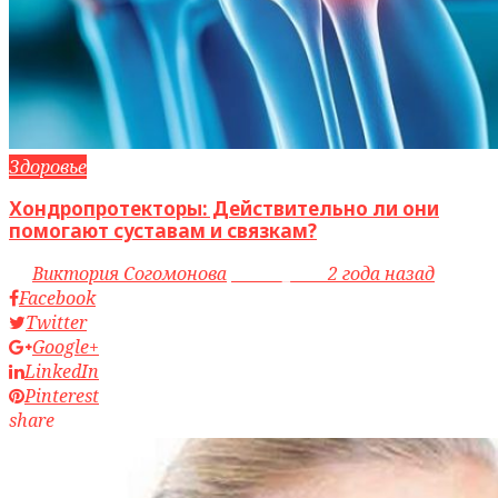
Здоровье
Хондропротекторы: Действительно ли они
помогают суставам и связкам?
by
Виктория Согомонова
access_time
2 года назад
Facebook
Twitter
Google+
LinkedIn
Pinterest
share