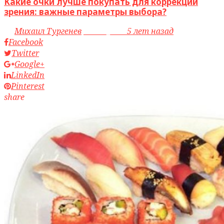
Какие очки лучше покупать для коррекции
зрения: важные параметры выбора?
by
Михаил Тургенев
access_time
5 лет назад
Facebook
Twitter
Google+
LinkedIn
Pinterest
share