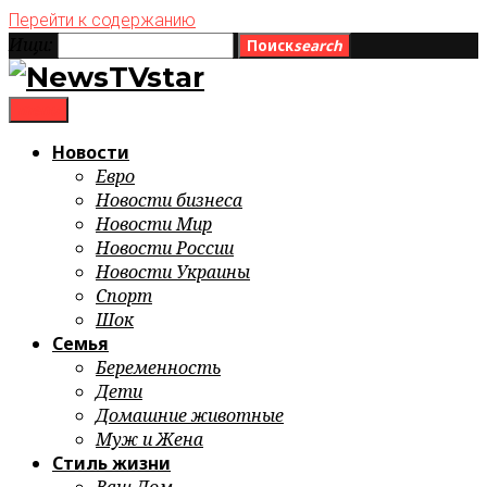
Перейти к содержанию
Ищи:
Поиск
search
menu
Новости
Евро
Новости бизнеса
Новости Мир
Новости России
Новости Украины
Спорт
Шок
Семья
Беременность
Дети
Домашние животные
Муж и Жена
Стиль жизни