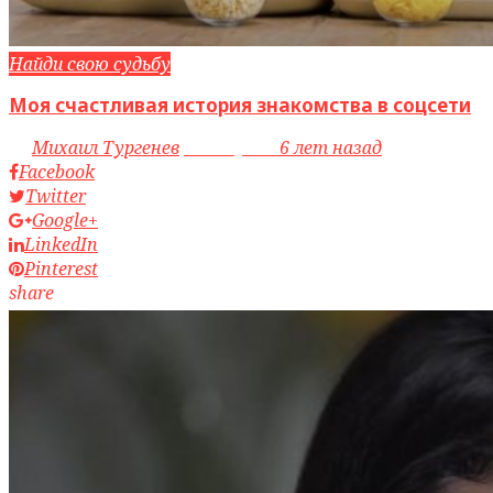
Найди свою судьбу
Моя счастливая история знакомства в соцсети
by
Михаил Тургенев
access_time
6 лет назад
Facebook
Twitter
Google+
LinkedIn
Pinterest
share