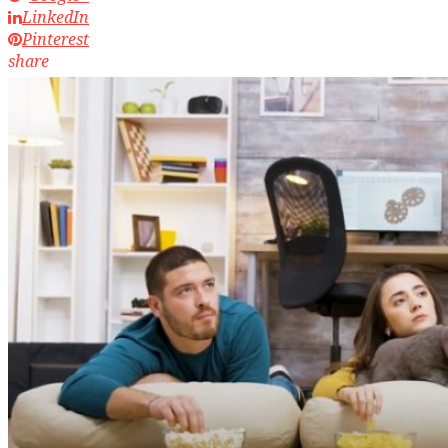
LinkedIn
Pinterest
share