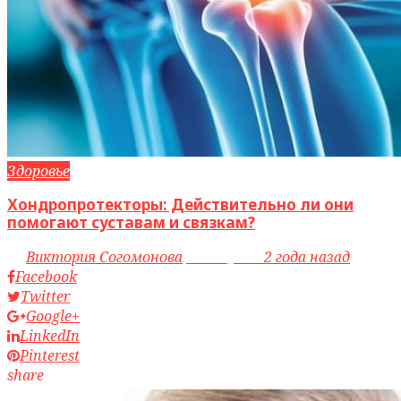
Здоровье
Хондропротекторы: Действительно ли они
помогают суставам и связкам?
by
Виктория Согомонова
access_time
2 года назад
Facebook
Twitter
Google+
LinkedIn
Pinterest
share