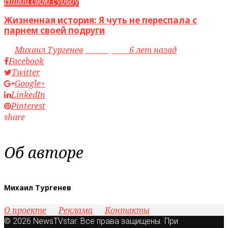
Найди свою судьбу
Жизненная история: Я чуть не переспала с
парнем своей подруги
by
Михаил Тургенев
access_time
6 лет назад
Facebook
Twitter
Google+
LinkedIn
Pinterest
share
Об авторе
Михаил Тургенев
О проекте
Реклама
Контакты
© 2026 NewsTVstar. Все права защищены. При