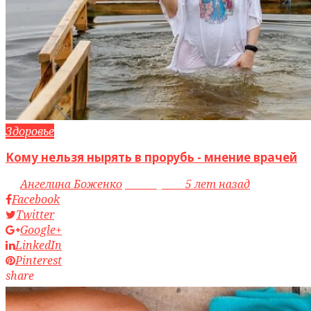
Здоровье
Кому нельзя нырять в прорубь - мнение врачей
by
Ангелина Боженко
access_time
5 лет назад
Facebook
Twitter
Google+
LinkedIn
Pinterest
share