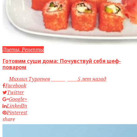
Диеты, Рецепты
Готовим суши дома: Почувствуй себя шеф-
поваром
by
Михаил Тургенев
access_time
5 лет назад
Facebook
Twitter
Google+
LinkedIn
Pinterest
share