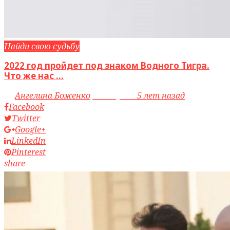
Найди свою судьбу
2022 год пройдет под знаком Водного Тигра.
Что же нас ...
by
Ангелина Боженко
access_time
5 лет назад
Facebook
Twitter
Google+
LinkedIn
Pinterest
share