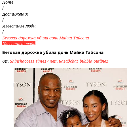
Home
/
Достижения
/
Известные люди
/
Беговая дорожка убила дочь Майка Тайсона
Известные люди
Беговая дорожка убила дочь Майка Тайсона
От
Shinsh
access_time
17 лет назад
chat_bubble_outline
1