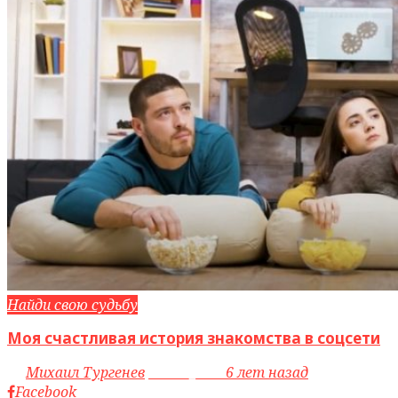
Найди свою судьбу
Моя счастливая история знакомства в соцсети
by
Михаил Тургенев
access_time
6 лет назад
Facebook