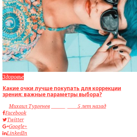
Здоровье
Какие очки лучше покупать для коррекции
зрения: важные параметры выбора?
by
Михаил Тургенев
access_time
5 лет назад
Facebook
Twitter
Google+
LinkedIn