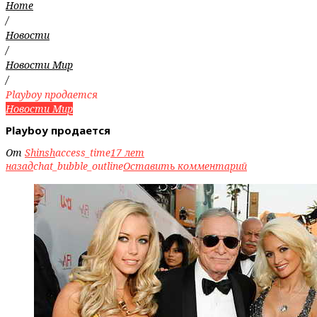
Home
/
Новости
/
Новости Мир
/
Playboy продается
Новости Мир
Playboy продается
От
Shinsh
access_time
17 лет
назад
chat_bubble_outline
Оставить комментарий