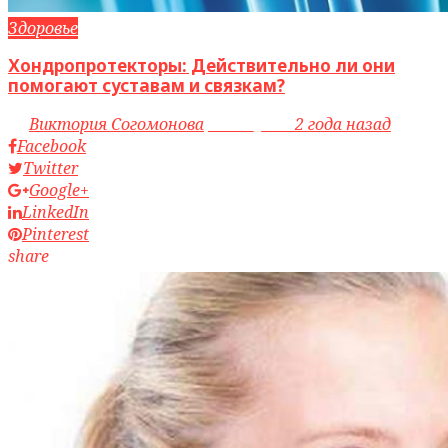
Здоровье
Хондропротекторы: Действительно ли они
помогают суставам и связкам?
by
Виктория Согомонова
access_time
2 года назад
Facebook
Twitter
Google+
LinkedIn
Pinterest
share