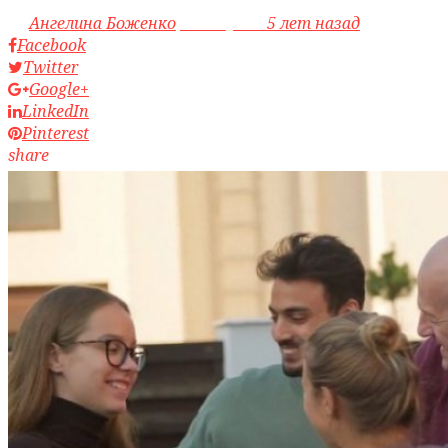
by
Ангелина Боженко
access_time
5 лет назад
Facebook
Twitter
Google+
LinkedIn
Pinterest
share