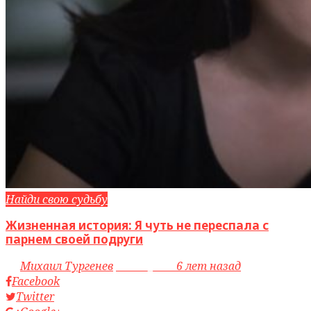
Найди свою судьбу
Жизненная история: Я чуть не переспала с
парнем своей подруги
by
Михаил Тургенев
access_time
6 лет назад
Facebook
Twitter