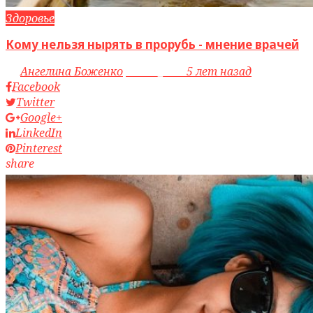
Здоровье
Кому нельзя нырять в прорубь - мнение врачей
by
Ангелина Боженко
access_time
5 лет назад
Facebook
Twitter
Google+
LinkedIn
Pinterest
share