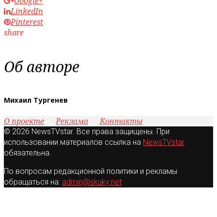
Google+
LinkedIn
Pinterest
share
Об авторе
Михаил Тургенев
О проекте
Реклама
Контакты
© 2026 NewsTVstar. Все права защищены. При
использовании материалов ссылка на
NewsTVstar
обязательна.
По вопросам редакционной политики и рекламы
обращаться на:
admin@skuky.net