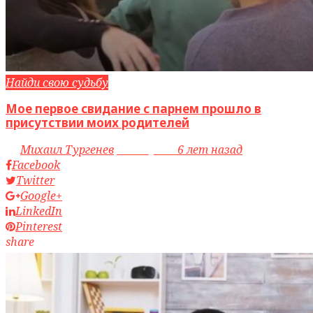
Найди свою судьбу
Мое первое свидание с парнем прошло в
присутствии моих родителей
by
Михаил Тургенев
access_time
6 лет назад
Facebook
Twitter
Google+
LinkedIn
Pinterest
share