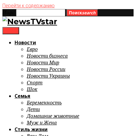
Перейти к содержанию
Ищи:
Поиск
search
menu
Новости
Евро
Новости бизнеса
Новости Мир
Новости России
Новости Украины
Спорт
Шок
Семья
Беременность
Дети
Домашние животные
Муж и Жена
Стиль жизни