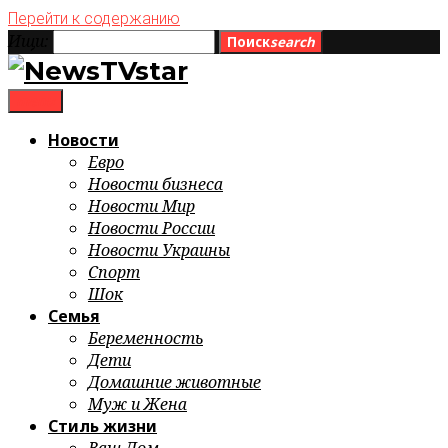
Перейти к содержанию
Ищи:
Поиск
search
menu
Новости
Евро
Новости бизнеса
Новости Мир
Новости России
Новости Украины
Спорт
Шок
Семья
Беременность
Дети
Домашние животные
Муж и Жена
Стиль жизни