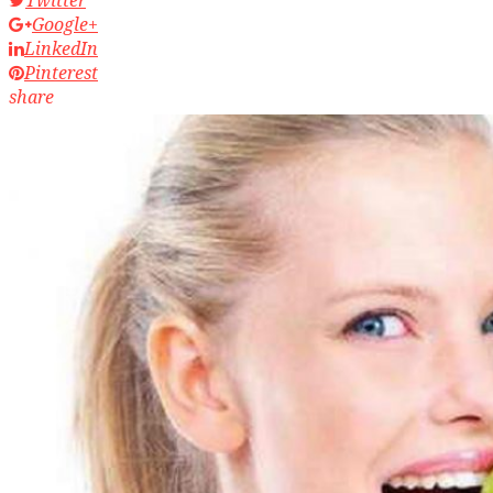
Twitter
Google+
LinkedIn
Pinterest
share