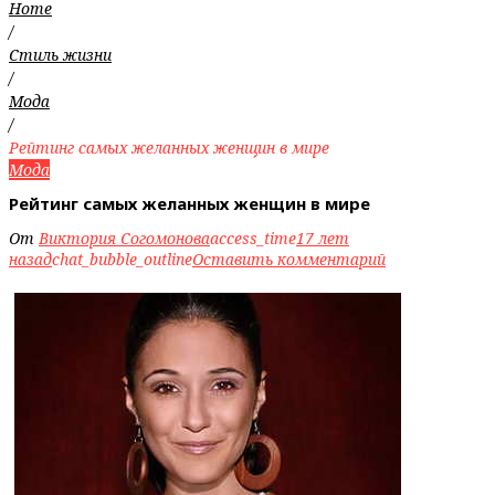
Home
/
Стиль жизни
/
Мода
/
Рейтинг самых желанных женщин в мире
Мода
Рейтинг самых желанных женщин в мире
От
Виктория Согомонова
access_time
17 лет
назад
chat_bubble_outline
Оставить комментарий