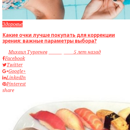
Здоровье
Какие очки лучше покупать для коррекции
зрения: важные параметры выбора?
by
Михаил Тургенев
access_time
5 лет назад
Facebook
Twitter
Google+
LinkedIn
Pinterest
share