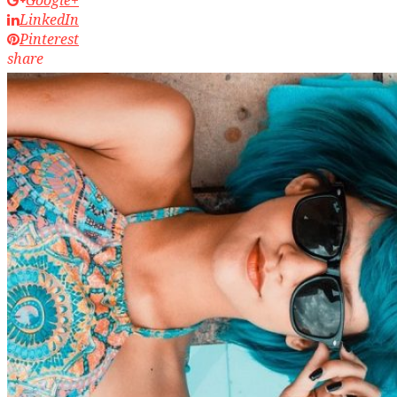
Google+
LinkedIn
Pinterest
share