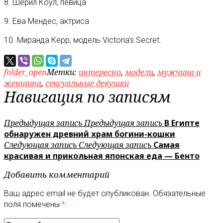
8. Шерил Коул, певица
9. Ева Мендес, актриса
10. Миранда Керр, модель Victoria’s Secret.
folder_open
Метки:
интересно
,
модели
,
мужчина и
женщина
,
сексуальные девушки
Навигация по записям
Предыдущая запись
Предыдущая запись
В Египте
обнаружен древний храм богини-кошки
Следующая запись
Следующая запись
Самая
красивая и прикольная японская еда — Бенто
Добавить комментарий
Ваш адрес email не будет опубликован.
Обязательные
поля помечены
*