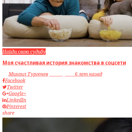
Найди свою судьбу
Моя счастливая история знакомства в соцсети
by
Михаил Тургенев
access_time
6 лет назад
Facebook
Twitter
Google+
LinkedIn
Pinterest
share