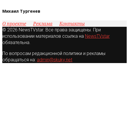
Михаил Тургенев
О проекте
Реклама
Контакты
© 2026 NewsTVstar. Все права защищены. При
использовании материалов ссылка на
NewsTVstar
обязательна.
По вопросам редакционной политики и рекламы
обращаться на:
admin@skuky.net