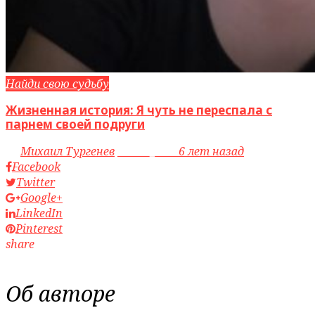
Найди свою судьбу
Жизненная история: Я чуть не переспала с
парнем своей подруги
by
Михаил Тургенев
access_time
6 лет назад
Facebook
Twitter
Google+
LinkedIn
Pinterest
share
Об авторе