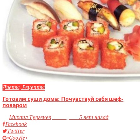
Диеты, Рецепты
Готовим суши дома: Почувствуй себя шеф-
поваром
by
Михаил Тургенев
access_time
5 лет назад
Facebook
Twitter
Google+