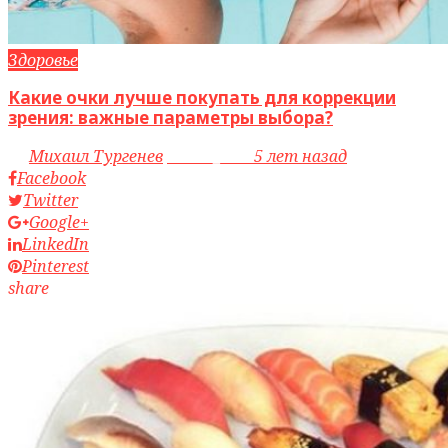
Здоровье
Какие очки лучше покупать для коррекции
зрения: важные параметры выбора?
by
Михаил Тургенев
access_time
5 лет назад
Facebook
Twitter
Google+
LinkedIn
Pinterest
share