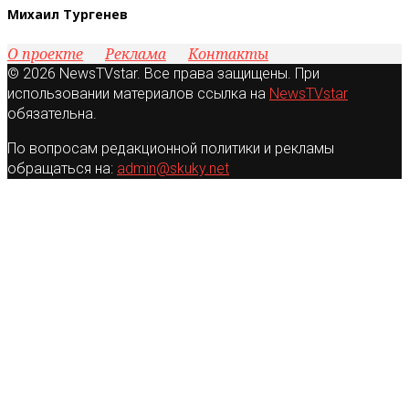
Михаил Тургенев
О проекте
Реклама
Контакты
© 2026 NewsTVstar. Все права защищены. При
использовании материалов ссылка на
NewsTVstar
обязательна.
По вопросам редакционной политики и рекламы
обращаться на:
admin@skuky.net