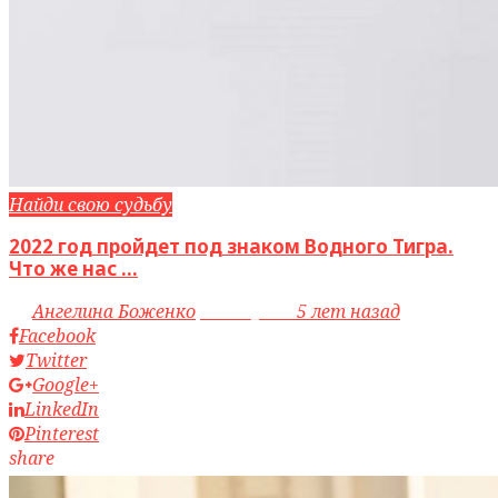
Найди свою судьбу
2022 год пройдет под знаком Водного Тигра.
Что же нас ...
by
Ангелина Боженко
access_time
5 лет назад
Facebook
Twitter
Google+
LinkedIn
Pinterest
share