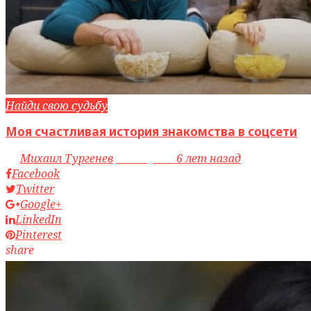
Найди свою судьбу
Моя счастливая история знакомства в соцсети
by
Михаил Тургенев
access_time
6 лет назад
Facebook
Twitter
Google+
LinkedIn
Pinterest
share