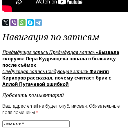
Навигация по записям
Предыдущая запись
Предыдущая запись
«Вызвала
скорую»: Лера Кудрявцева попала в больницу
после съёмок
Следующая запись
Следующая запись
Филипп
Киркоров рассказал, почему считает брак с
Аллой Пугачевой ошибкой
Добавить комментарий
Ваш адрес email не будет опубликован.
Обязательные
поля помечены
*