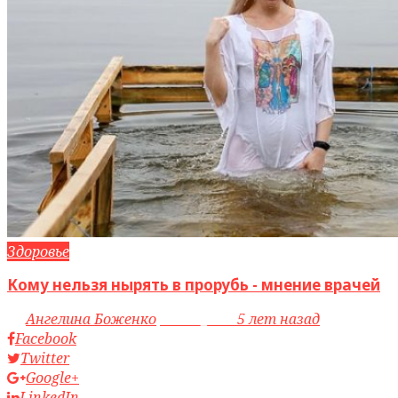
Здоровье
Кому нельзя нырять в прорубь - мнение врачей
by
Ангелина Боженко
access_time
5 лет назад
Facebook
Twitter
Google+
LinkedIn