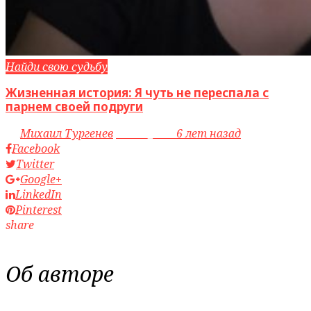
Найди свою судьбу
Жизненная история: Я чуть не переспала с
парнем своей подруги
by
Михаил Тургенев
access_time
6 лет назад
Facebook
Twitter
Google+
LinkedIn
Pinterest
share
Об авторе