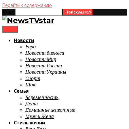
Перейти к содержанию
Ищи:
Поиск
search
menu
Новости
Евро
Новости бизнеса
Новости Мир
Новости России
Новости Украины
Спорт
Шок
Семья
Беременность
Дети
Домашние животные
Муж и Жена
Стиль жизни