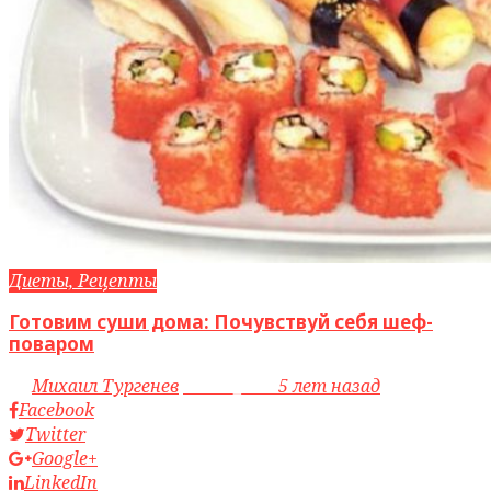
Диеты, Рецепты
Готовим суши дома: Почувствуй себя шеф-
поваром
by
Михаил Тургенев
access_time
5 лет назад
Facebook
Twitter
Google+
LinkedIn