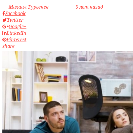
by
Михаил Тургенев
access_time
6 лет назад
Facebook
Twitter
Google+
LinkedIn
Pinterest
share