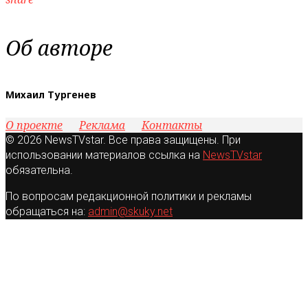
Об авторе
Михаил Тургенев
О проекте
Реклама
Контакты
© 2026 NewsTVstar. Все права защищены. При
использовании материалов ссылка на
NewsTVstar
обязательна.
По вопросам редакционной политики и рекламы
обращаться на:
admin@skuky.net