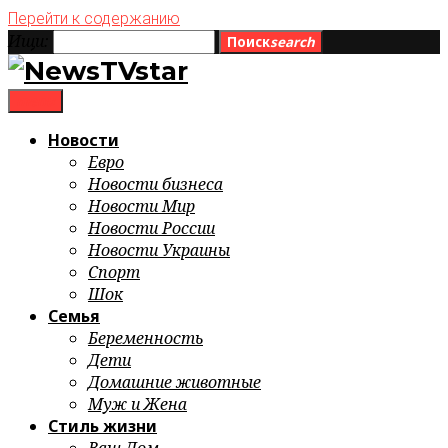
Перейти к содержанию
Ищи:
Поиск
search
menu
Новости
Евро
Новости бизнеса
Новости Мир
Новости России
Новости Украины
Спорт
Шок
Семья
Беременность
Дети
Домашние животные
Муж и Жена
Стиль жизни