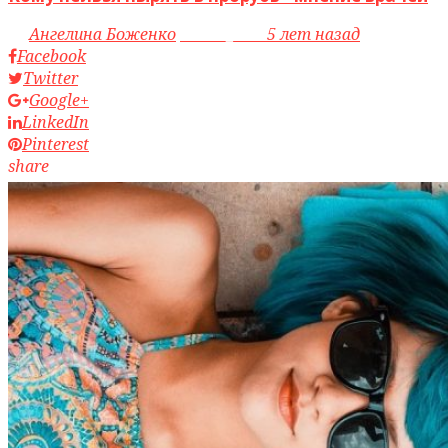
by
Ангелина Боженко
access_time
5 лет назад
Facebook
Twitter
Google+
LinkedIn
Pinterest
share