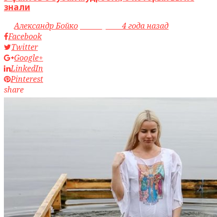
знали
by
Александр Бойко
access_time
4 года назад
Facebook
Twitter
Google+
LinkedIn
Pinterest
share