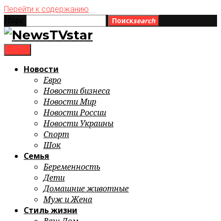
Перейти к содержанию
Ищи:
Поиск
search
menu
Новости
Евро
Новости бизнеса
Новости Мир
Новости России
Новости Украины
Спорт
Шок
Семья
Беременность
Дети
Домашние животные
Муж и Жена
Стиль жизни