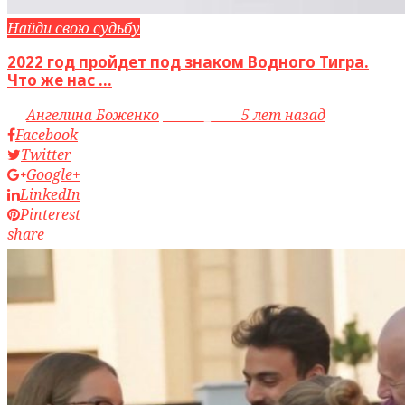
Найди свою судьбу
2022 год пройдет под знаком Водного Тигра.
Что же нас ...
by
Ангелина Боженко
access_time
5 лет назад
Facebook
Twitter
Google+
LinkedIn
Pinterest
share