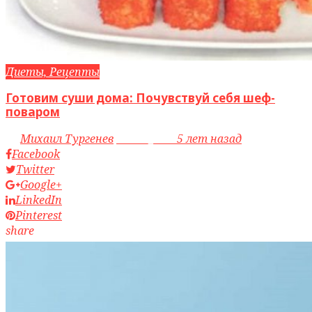
Диеты, Рецепты
Готовим суши дома: Почувствуй себя шеф-
поваром
by
Михаил Тургенев
access_time
5 лет назад
Facebook
Twitter
Google+
LinkedIn
Pinterest
share