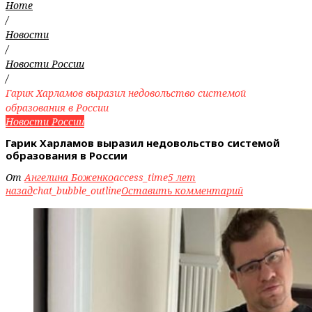
Home
/
Новости
/
Новости России
/
Гарик Харламов выразил недовольство системой
образования в России
Новости России
Гарик Харламов выразил недовольство системой
образования в России
От
Ангелина Боженко
access_time
5 лет
назад
chat_bubble_outline
Оставить комментарий