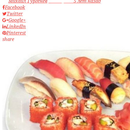
by
Михаил Тургенев
access_time
5 лет назад
Facebook
Twitter
Google+
LinkedIn
Pinterest
share