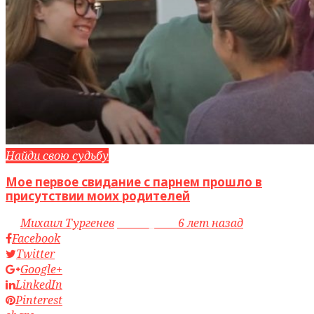
Найди свою судьбу
Мое первое свидание с парнем прошло в
присутствии моих родителей
by
Михаил Тургенев
access_time
6 лет назад
Facebook
Twitter
Google+
LinkedIn
Pinterest