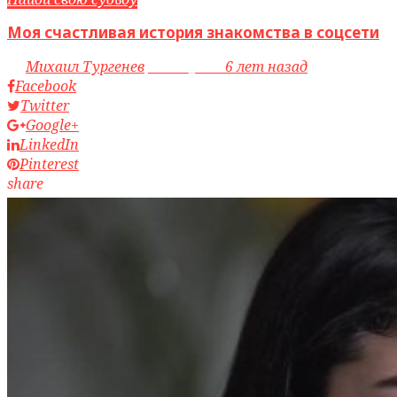
Моя счастливая история знакомства в соцсети
by
Михаил Тургенев
access_time
6 лет назад
Facebook
Twitter
Google+
LinkedIn
Pinterest
share