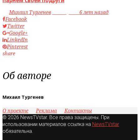
парнем своей подруги
by
Михаил Тургенев
access_time
6 лет назад
Facebook
Twitter
Google+
LinkedIn
Pinterest
share
Об авторе
Михаил Тургенев
О проекте
Реклама
Контакты
© 2026 NewsTVstar. Все права защищены. При
использовании материалов ссылка на
NewsTVstar
обязательна.