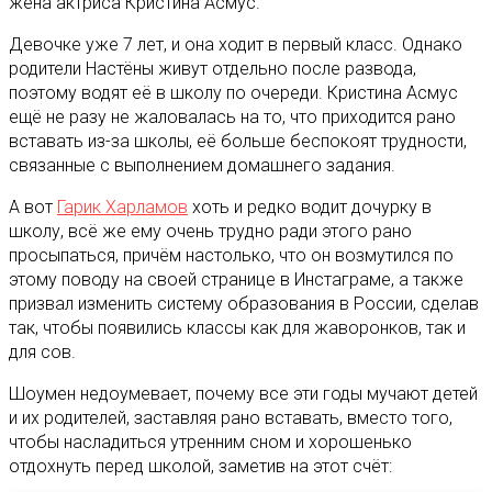
жена актриса Кристина Асмус.
Девочке уже 7 лет, и она ходит в первый класс. Однако
родители Настёны живут отдельно после развода,
поэтому водят её в школу по очереди. Кристина Асмус
ещё не разу не жаловалась на то, что приходится рано
вставать из-за школы, её больше беспокоят трудности,
связанные с выполнением домашнего задания.
А вот
Гарик Харламов
хоть и редко водит дочурку в
школу, всё же ему очень трудно ради этого рано
просыпаться, причём настолько, что он возмутился по
этому поводу на своей странице в Инстаграме, а также
призвал изменить систему образования в России, сделав
так, чтобы появились классы как для жаворонков, так и
для сов.
Шоумен недоумевает, почему все эти годы мучают детей
и их родителей, заставляя рано вставать, вместо того,
чтобы насладиться утренним сном и хорошенько
отдохнуть перед школой, заметив на этот счёт: