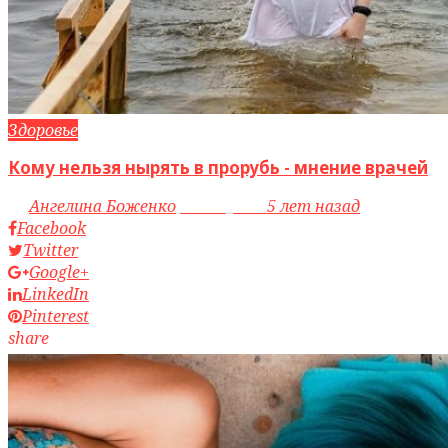
Здоровье
Кому нельзя нырять в прорубь - мнение врачей
by
Ангелина Боженко
access_time
5 лет назад
Facebook
Twitter
Google+
LinkedIn
Pinterest
share