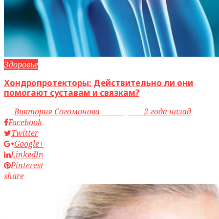
Здоровье
Хондропротекторы: Действительно ли они
помогают суставам и связкам?
by
Виктория Согомонова
access_time
2 года назад
Facebook
Twitter
Google+
LinkedIn
Pinterest
share