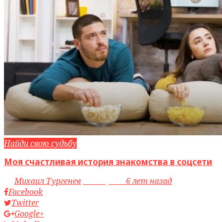
Найди свою судьбу
Моя счастливая история знакомства в соцсети
by
Михаил Тургенев
access_time
6 лет назад
Facebook
Twitter
Google+