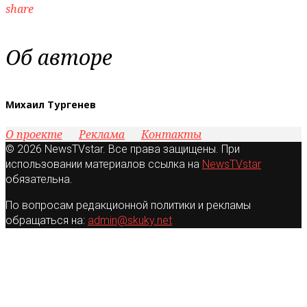
share
Об авторе
Михаил Тургенев
О проекте
Реклама
Контакты
© 2026 NewsTVstar. Все права защищены. При
использовании материалов ссылка на
NewsTVstar
обязательна.
По вопросам редакционной политики и рекламы
обращаться на:
admin@skuky.net