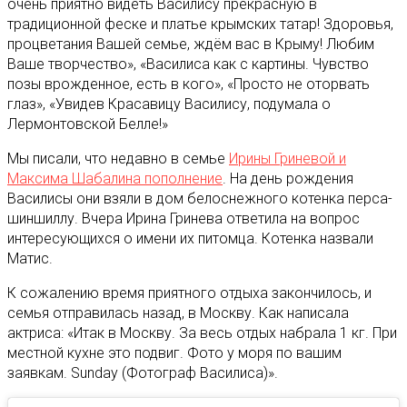
очень приятно видеть Василису прекрасную в
традиционной феске и платье крымских татар! Здоровья,
процветания Вашей семье, ждём вас в Крыму! Любим
Ваше творчество», «Василиса как с картины. Чувство
позы врожденное, есть в кого», «Просто не оторвать
глаз», «Увидев Красавицу Василису, подумала о
Лермонтовской Белле!»
Мы писали, что недавно в семье
Ирины Гриневой и
Максима Шабалина пополнение
. На день рождения
Василисы они взяли в дом белоснежного котенка перса-
шиншиллу. Вчера Ирина Гринева ответила на вопрос
интересующихся о имени их питомца. Котенка назвали
Матис.
К сожалению время приятного отдыха закончилось, и
семья отправилась назад, в Москву. Как написала
актриса: «Итак в Москву. За весь отдых набрала 1 кг. При
местной кухне это подвиг. Фото у моря по вашим
заявкам. Sunday (Фотограф Василиса)».