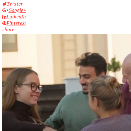
Twitter
Google+
LinkedIn
Pinterest
share