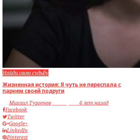
Найди свою судьбу
Жизненная история: Я чуть не переспала с
парнем своей подруги
by
Михаил Тургенев
access_time
6 лет назад
Facebook
Twitter
Google+
LinkedIn
Pinterest