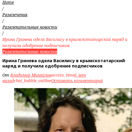
Home
/
Развлечения
/
Развлекательные новости
/
Ирина Гринева одела Василису в крымскотатарский наряд и
получила одобрение подписчиков
Развлекательные новости
Ирина Гринева одела Василису в крымскотатарский
наряд и получила одобрение подписчиков
От
Владимир Михайлов
access_time
6 лет
назад
chat_bubble_outline
Оставить комментарий