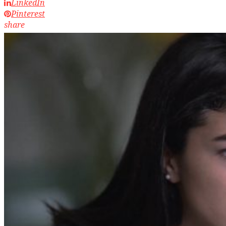
LinkedIn
Pinterest
share