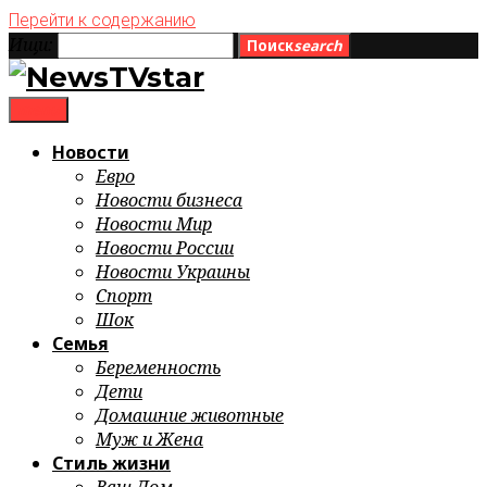
Перейти к содержанию
Ищи:
Поиск
search
menu
Новости
Евро
Новости бизнеса
Новости Мир
Новости России
Новости Украины
Спорт
Шок
Семья
Беременность
Дети
Домашние животные
Муж и Жена
Стиль жизни