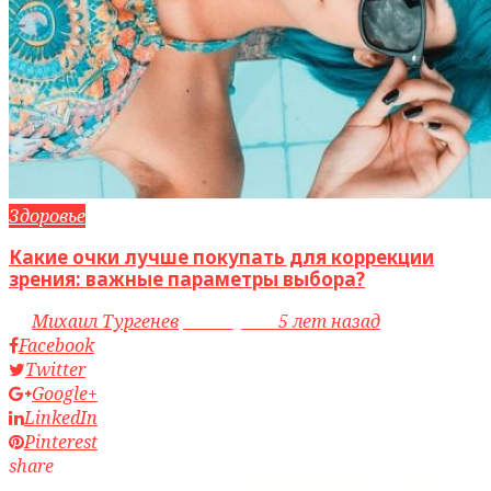
Здоровье
Какие очки лучше покупать для коррекции
зрения: важные параметры выбора?
by
Михаил Тургенев
access_time
5 лет назад
Facebook
Twitter
Google+
LinkedIn
Pinterest
share