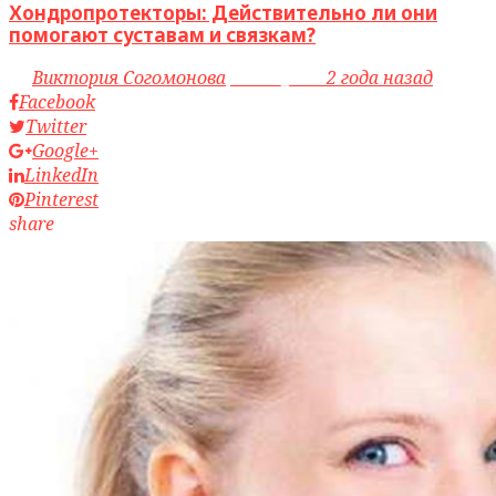
Хондропротекторы: Действительно ли они
помогают суставам и связкам?
by
Виктория Согомонова
access_time
2 года назад
Facebook
Twitter
Google+
LinkedIn
Pinterest
share