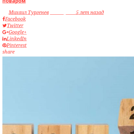
поваром
by
Михаил Тургенев
access_time
5 лет назад
Facebook
Twitter
Google+
LinkedIn
Pinterest
share