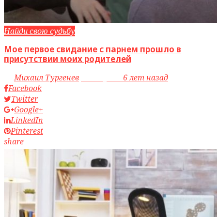
Найди свою судьбу
Мое первое свидание с парнем прошло в
присутствии моих родителей
by
Михаил Тургенев
access_time
6 лет назад
Facebook
Twitter
Google+
LinkedIn
Pinterest
share