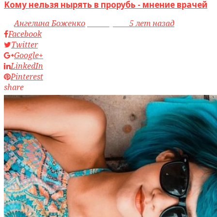
Кому нельзя нырять в прорубь - мнение врачей
by
Ангелина Боженко
access_time
5 лет назад
Facebook
Twitter
Google+
LinkedIn
Pinterest
share