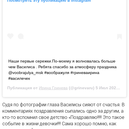
Посмотреть эту публикацию в Instagram
Наши первые сережки.По-моему я волновалась больше
чем Василиса . Ребята спасибо за атмосферу праздника
@voobrajulya_msk #воображуля #гриневаирина
#василечек
Публикация от
Ирина Гринева
(@grinevaru)
5 Июл 2020 в 5:45 PDT
Судя по фотографии глаза Василисы сияют от счастья. В
комментариях поздравления сыпались одно за другим, а
кто-то вспомнил свое детство «Поздравляю!!!!! Это такое
событие в жизни девочки!!!! Сама хорошо помню, как