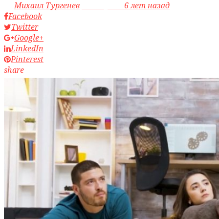
by
Михаил Тургенев
access_time
6 лет назад
Facebook
Twitter
Google+
LinkedIn
Pinterest
share