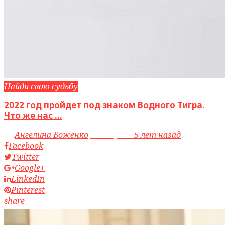
Найди свою судьбу
2022 год пройдет под знаком Водного Тигра.
Что же нас ...
by
Ангелина Боженко
access_time
5 лет назад
Facebook
Twitter
Google+
LinkedIn
Pinterest
share