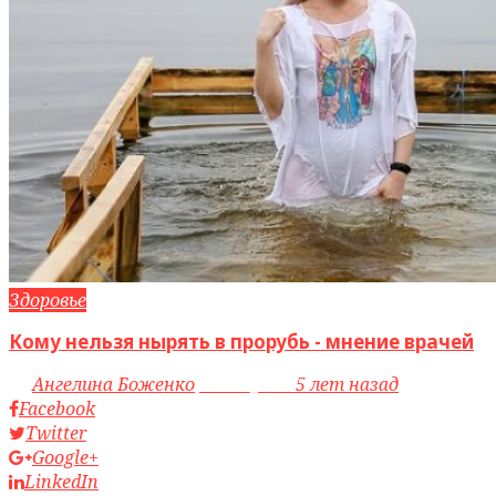
Здоровье
Кому нельзя нырять в прорубь - мнение врачей
by
Ангелина Боженко
access_time
5 лет назад
Facebook
Twitter
Google+
LinkedIn