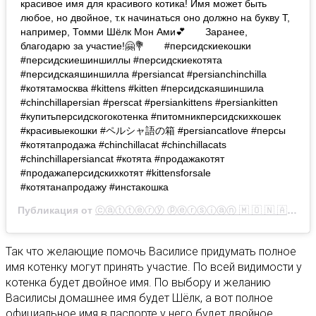
красивое имя для красивого котика! Имя может быть
любое, но двойное, т.к начинаться оно должно на букву Т,
например, Томми Шёлк Мон Ами💕⠀ ⠀ Заранее,
благодарю за участие!🤗💐⠀ ⠀ #персидскиекошки
#персидскиешиншиллы #персидскиекотята
#персидскаяшиншилла #persiancat #persianchinchilla
#котятамосква #kittens #kitten #персидскаяшиншила
#chinchillapersian #perscat #persiankittens #persiankitten
#купитьперсидскогокотенка #питомникперсидскихкошек
#красивыекошки #ペルシャ語の箱 #persiancatlove #персы
#котятапродажа #chinchillacat #chinchillacats
#chinchillapersiancat #котята #продажакотят
#продажаперсидскихкотят #kittensforsale
#котятанапродажу #инстакошка⠀ ⠀
Публикация от
ⓒⓐⓣⓣⓔⓡⓨ ⓟⓔⓡⓢⓘⓐⓝ 🇲 🇴 🇳 🇦 🇲 🇮
Так что желающие помочь Василисе придумать полное
имя котенку могут принять участие. По всей видимости у
котенка будет двойное имя. По выбору и желанию
Василисы домашнее имя будет Шёлк, а вот полное
официальное имя в паспорте у него будет двойное.