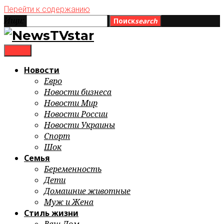
Перейти к содержанию
Ищи:
Поиск
search
menu
Новости
Евро
Новости бизнеса
Новости Мир
Новости России
Новости Украины
Спорт
Шок
Семья
Беременность
Дети
Домашние животные
Муж и Жена
Стиль жизни