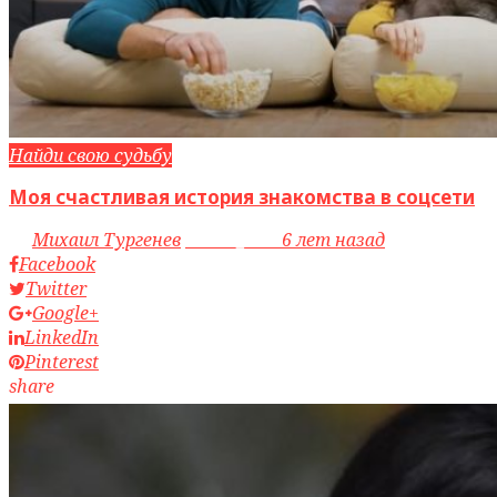
Найди свою судьбу
Моя счастливая история знакомства в соцсети
by
Михаил Тургенев
access_time
6 лет назад
Facebook
Twitter
Google+
LinkedIn
Pinterest
share