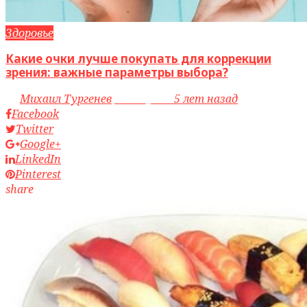
Здоровье
Какие очки лучше покупать для коррекции
зрения: важные параметры выбора?
by
Михаил Тургенев
access_time
5 лет назад
Facebook
Twitter
Google+
LinkedIn
Pinterest
share