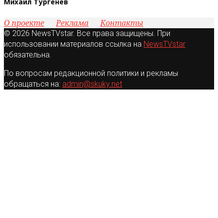
Михаил Тургенев
О проекте
Реклама
Контакты
© 2026 NewsTVstar. Все права защищены. При
использовании материалов ссылка на
NewsTVstar
обязательна.
По вопросам редакционной политики и рекламы
обращаться на:
admin@skuky.net