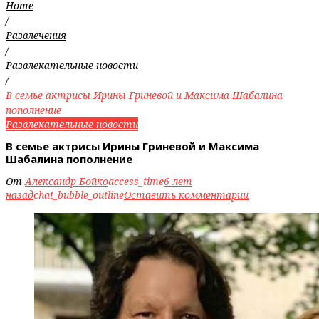
Home
/
Развлечения
/
Развлекательные новости
/
В семье актрисы Ирины Гриневой и Максима Шабалина
пополнение
Развлекательные новости
В семье актрисы Ирины Гриневой и Максима
Шабалина пополнение
От
Александр Бойко
access_time
6 лет
назад
chat_bubble_outline
Оставить комментарий