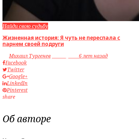
Найди свою судьбу
Жизненная история: Я чуть не переспала с
парнем своей подруги
by
Михаил Тургенев
access_time
6 лет назад
Facebook
Twitter
Google+
LinkedIn
Pinterest
share
Об авторе