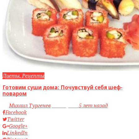
Диеты, Рецепты
Готовим суши дома: Почувствуй себя шеф-
поваром
by
Михаил Тургенев
access_time
5 лет назад
Facebook
Twitter
Google+
LinkedIn