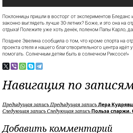
Поклонницы пришли в восторг от экспериментов Бледанс и 
законно выглядеть лучше 30-летних? Боже, и это она на от
отдыха! Полежите уже хоть денёк, поленом Папы Карло, да
Позднее Эвелина сообщила о том, что кроме спорта на от
проекта отеля и нашего благотворительного центра идёт 
помогать. Солнечным детям быть в солнечном Риксосе!»
Навигация по запися
Предыдущая запись
Предыдущая запись
Лера Кудрявц
Следующая запись
Следующая запись
Польза спаржи.
Добавить комментарий