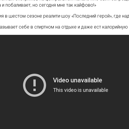
на и побаливает, но сегодня мне так кайфово!»
тия в шестом сезоне реалити-шоу «Последний герой», где н
отказывает себе в спиртном на отдыхе и даже ест калорийну