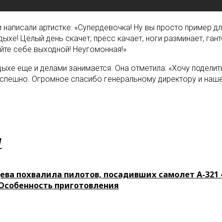
написали артистке: «Супердевочка! Ну вы просто пример дл
дыхе! Целый день скачет, пресс качает, ноги разминает, га
йте себе выходной! Неугомонная!»
дыхе еще и делами занимается. Она отметила: «Хочу подел
успешно. Огромное спасибо генеральному директору и наше
м
ева похвалила пилотов, посадивших самолет А-321 
 Особенность приготовления