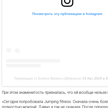
Посмотреть эту публикацию в Instagram
Публикация от Evelina Bledans (@bledans)
14 Авг 2019 в 
При этом знаменитость призналась, что ей вообще нельзя 
«Сегодня попробовала Jumping fitness. Сначала очень боя
полностью мокрый. Давно я так не скакала. После опреде