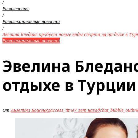
/
Развлечения
/
Развлекательные новости
/
Эвелина Бледанс пробует новые виды спорта на отдыхе в Тур
Развлекательные новости
Эвелина Бледанс
отдыхе в Турции
От
Ангелина Боженко
access_time
7 лет назад
chat_bubble_outlin