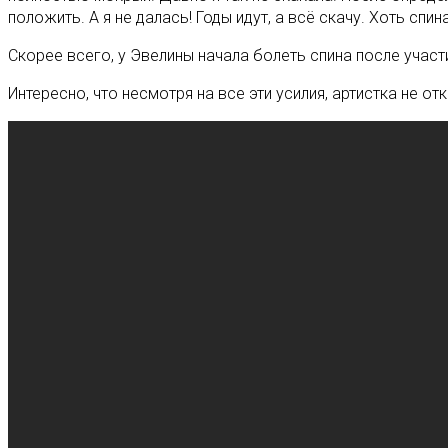
положить. А я не далась! Годы идут, а всё скачу. Хоть спи
Скорее всего, у Эвелины начала болеть спина после учас
Интересно, что несмотря на все эти усилия, артистка не 