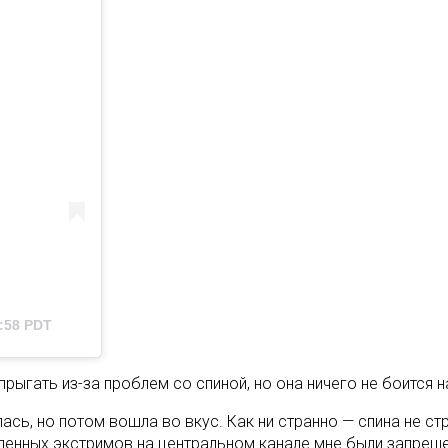
8:58 PDT
прыгать из-за проблем со спиной, но она ничего не боится 
лась, но потом вошла во вкус. Как ни странно — спина не 
ленных экстримов на центральном канале мне были запреще