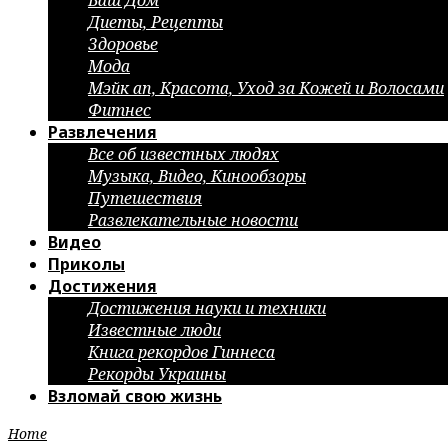
Ваш Дом
Диеты, Рецепты
Здоровье
Мода
Мэйк ап, Красота, Уход за Кожей и Волосами
Фитнес
Развлечения
Все об известных людях
Музыка, Видео, Кинообзоры
Путешествия
Развлекательные новости
Видео
Приколы
Достижения
Достижения науки и техники
Известные люди
Книга рекордов Гиннеса
Рекорды Украины
Взломай свою жизнь
Home