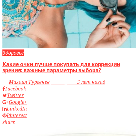
Здоровье
Какие очки лучше покупать для коррекции
зрения: важные параметры выбора?
by
Михаил Тургенев
access_time
5 лет назад
Facebook
Twitter
Google+
LinkedIn
Pinterest
share