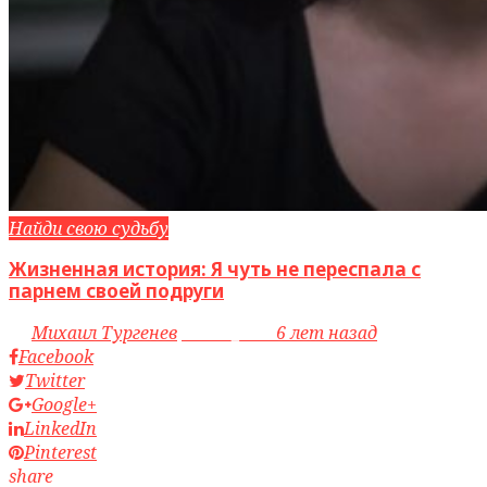
Найди свою судьбу
Жизненная история: Я чуть не переспала с
парнем своей подруги
by
Михаил Тургенев
access_time
6 лет назад
Facebook
Twitter
Google+
LinkedIn
Pinterest
share