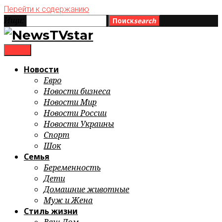
Перейти к содержанию
Ищи:
Поиск
search
menu
Новости
Евро
Новости бизнеса
Новости Мир
Новости России
Новости Украины
Спорт
Шок
Семья
Беременность
Дети
Домашние животные
Муж и Жена
Стиль жизни