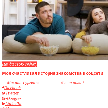
Найди свою судьбу
Моя счастливая история знакомства в соцсети
by
Михаил Тургенев
access_time
6 лет назад
Facebook
Twitter
Google+
LinkedIn