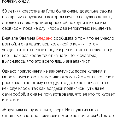
полезную еду.
50-летняя красотка из Ялты была очень довольна своим
шикарным отпуском, в котором ничего не нужно делать,
а только наслаждаться красотой вокруг и шикарным
сервисом, пока не случилось два неприятных инцидента.
Вначале Эвелина
Бледанс
сообщила о том, что ее унесло
волной, и она ударилась коленкой о камни, потом
увидела что-то серое в воде и решила, что это акула, а у
нее — как раз кровь течет из ноги. Но, к счастью,
выяснилось, что это всего лишь аквалангист.
Однако приключения не закончились: после купания в
море знаменитость заметила огромный ожог на колене и
рассказала по этому поводу, что даже не поняла, что с
ней случилось, так как волдыри появились чуть ли не
сами собой, и она не почувствовала, что ее кто-то кусает
или жалит:
«Нарушили нашу идиллию, тв*ри! Не акулы из моих
страшных снов, но покусали в море не по-детски! Доктор