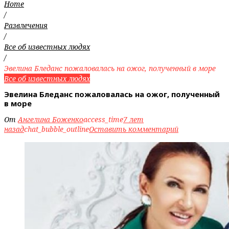
Home
/
Развлечения
/
Все об известных людях
/
Эвелина Бледанс пожаловалась на ожог, полученный в море
Все об известных людях
Эвелина Бледанс пожаловалась на ожог, полученный
в море
От
Ангелина Боженко
access_time
7 лет
назад
chat_bubble_outline
Оставить комментарий