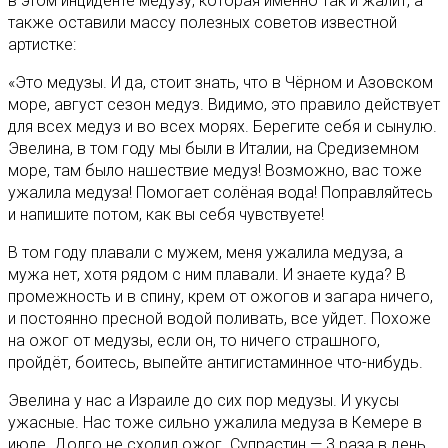
в этом инциденте медузу, которая именно так и жалит, а
также оставили массу полезных советов известной
артистке:
«Это медузы. И да, стоит знать, что в Чёрном и Азовском
море, август сезон медуз. Видимо, это правило действует
для всех медуз и во всех морях. Берегите себя и сынулю.
Эвелина, в том году мы были в Италии, на Средиземном
море, там было нашествие медуз! Возможно, вас тоже
ужалила медуза! Помогает солёная вода! Поправляйтесь
и напишите потом, как вы себя чувствуете!
В том году плавали с мужем, меня ужалила медуза, а
мужа нет, хотя рядом с ним плавали. И знаете куда? В
промежность и в спину, крем от ожогов и загара ничего,
и постоянно пресной водой поливать, все уйдет. Похоже
на ожог от медузы, если он, то ничего страшного,
пройдёт, боитесь, выпейте антигистаминное что-нибудь.
Эвелина у нас а Израиле до сих пор медузы. И укусы
ужасные. Нас тоже сильно ужалила медуза в Кемере в
июле. Долго не сходил ожог. Супрастин — 3 раза в день.