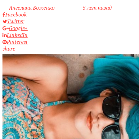
by
Ангелина Боженко
access_time
5 лет назад
Facebook
Twitter
Google+
LinkedIn
Pinterest
share