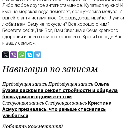
Либо любое другое антигистаминное. Купаться нужно! И
именно морская вода помогает, если ужалила медуза! И
выпейте антигистаминное! Ооо,выздоравливайте!!! Лучики
любви вам! Сему не покусали? Все хорошо с ним?
Берегите себя! Дай Бог, Вам Эвелина и Семе крепкого
здоровья и всего самого хорошего. Храни Господь Вас
и вашу семью».
Навигация по записям
Предыдущая запись
Предыдущая запись
Ольга
Бузова раскрыла секрет стройности и обидела
блокадников одним жестом
Следующая запись
Следующая запись
Кристина
Асмус призналась, что раньше стеснялась
улыбаться
Добавить комментарий