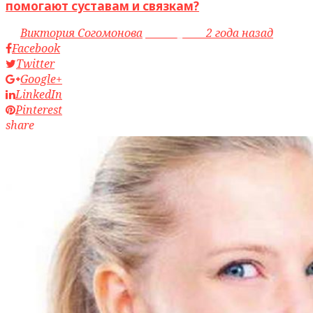
помогают суставам и связкам?
by
Виктория Согомонова
access_time
2 года назад
Facebook
Twitter
Google+
LinkedIn
Pinterest
share