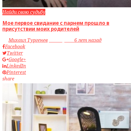
Найди свою судьбу
Мое первое свидание с парнем прошло в
присутствии моих родителей
by
Михаил Тургенев
access_time
6 лет назад
Facebook
Twitter
Google+
LinkedIn
Pinterest
share