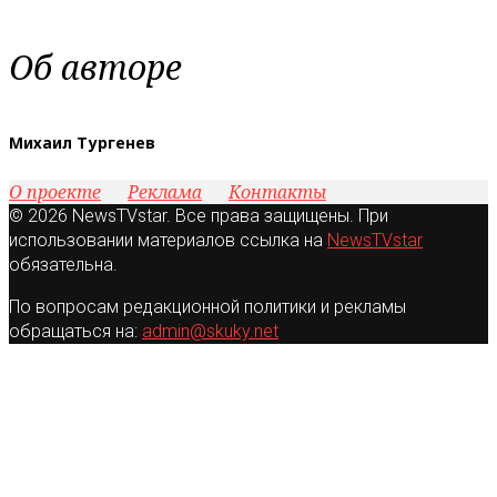
Об авторе
Михаил Тургенев
О проекте
Реклама
Контакты
© 2026 NewsTVstar. Все права защищены. При
использовании материалов ссылка на
NewsTVstar
обязательна.
По вопросам редакционной политики и рекламы
обращаться на:
admin@skuky.net