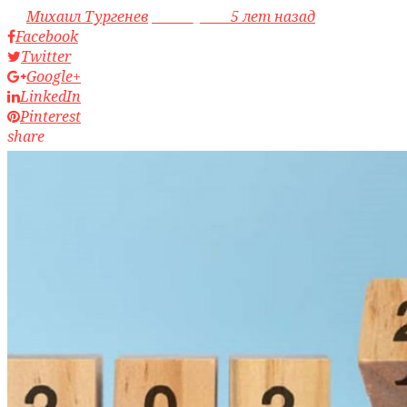
by
Михаил Тургенев
access_time
5 лет назад
Facebook
Twitter
Google+
LinkedIn
Pinterest
share