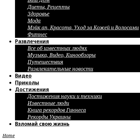
Ваш Дом
Диеты, Рецепты
Здоровье
Мода
Мэйк ап, Красота, Уход за Кожей и Волосами
Фитнес
Развлечения
Все об известных людях
Музыка, Видео, Кинообзоры
Путешествия
Развлекательные новости
Видео
Приколы
Достижения
Достижения науки и техники
Известные люди
Книга рекордов Гиннеса
Рекорды Украины
Взломай свою жизнь
Home