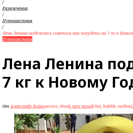
/
Развлечения
/
Путешествия
/
Лена Ленина поделилась советом как похудеть на 7 кг к Ново
Путешествия
Лена Ленина под
7 кг к Новому Го
От
Александр Бойко
access_time
8 лет назад
chat_bubble_outline