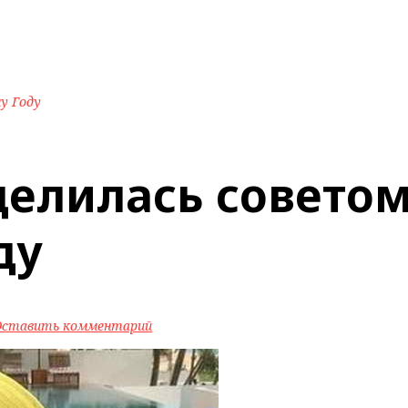
му Году
елилась советом
ду
Оставить комментарий