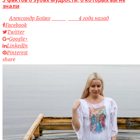
знали
by
Александр Бойко
access_time
4 года назад
Facebook
Twitter
Google+
LinkedIn
Pinterest
share