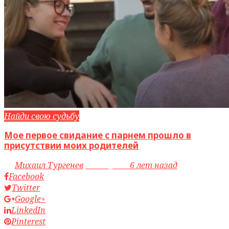
Найди свою судьбу
Мое первое свидание с парнем прошло в
присутствии моих родителей
by
Михаил Тургенев
access_time
6 лет назад
Facebook
Twitter
Google+
LinkedIn
Pinterest