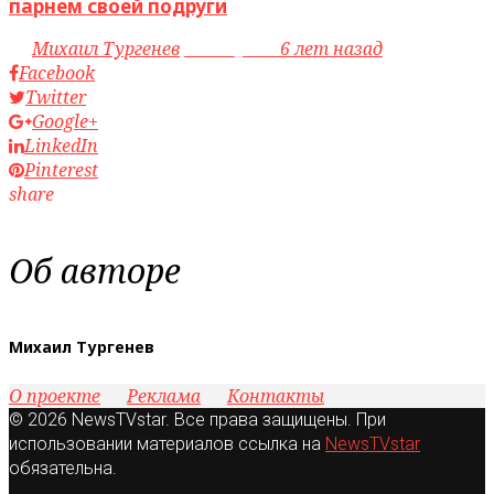
парнем своей подруги
by
Михаил Тургенев
access_time
6 лет назад
Facebook
Twitter
Google+
LinkedIn
Pinterest
share
Об авторе
Михаил Тургенев
О проекте
Реклама
Контакты
© 2026 NewsTVstar. Все права защищены. При
использовании материалов ссылка на
NewsTVstar
обязательна.