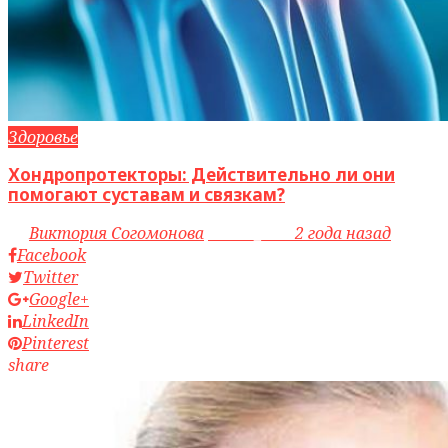
Здоровье
Хондропротекторы: Действительно ли они
помогают суставам и связкам?
by
Виктория Согомонова
access_time
2 года назад
Facebook
Twitter
Google+
LinkedIn
Pinterest
share