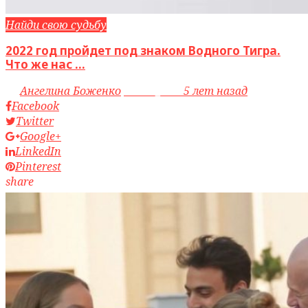
Найди свою судьбу
2022 год пройдет под знаком Водного Тигра.
Что же нас ...
by
Ангелина Боженко
access_time
5 лет назад
Facebook
Twitter
Google+
LinkedIn
Pinterest
share