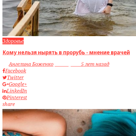
Здоровье
Кому нельзя нырять в прорубь - мнение врачей
by
Ангелина Боженко
access_time
5 лет назад
Facebook
Twitter
Google+
LinkedIn
Pinterest
share