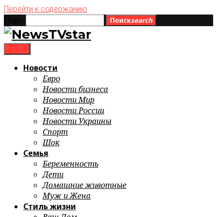
Перейти к содержанию
Ищи:
Поиск
search
menu
Новости
Евро
Новости бизнеса
Новости Мир
Новости России
Новости Украины
Спорт
Шок
Семья
Беременность
Дети
Домашние животные
Муж и Жена
Стиль жизни