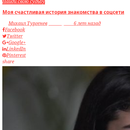
Найди свою судьбу
Моя счастливая история знакомства в соцсети
by
Михаил Тургенев
access_time
6 лет назад
Facebook
Twitter
Google+
LinkedIn
Pinterest
share