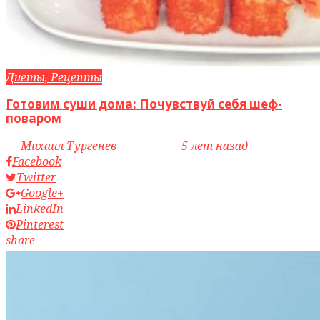
Диеты, Рецепты
Готовим суши дома: Почувствуй себя шеф-
поваром
by
Михаил Тургенев
access_time
5 лет назад
Facebook
Twitter
Google+
LinkedIn
Pinterest
share