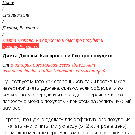
Home
/
Стиль жизни
/
Диеты, Рецепты
/
Диета Дюкана. Как просто и быстро похудеть
Диеты, Рецепты
Диета Дюкана. Как просто и быстро похудеть
От
Виктория Согомонова
access_time
13 лет
назад
chat_bubble_outline
Оставить комментарий
Существует много как сторонников, так и противников
известной диеты Дюкана, однако, если соблюдать во
всем золотую середину и не впадать в крайности, то с
легкостью можно похудеть и при этом закрепить нужный
вам вес
.
Первое, что нужно сделать для эффективного похудения
— начать много пить чистую воду (от 2-х литров в день),
как можно меньше перекусывайте, а если очень хочется