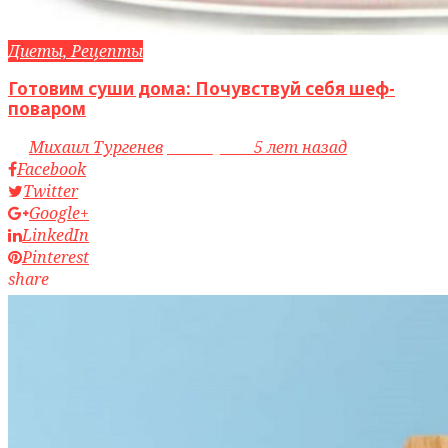
Диеты, Рецепты
Готовим суши дома: Почувствуй себя шеф-
поваром
by
Михаил Тургенев
access_time
5 лет назад
Facebook
Twitter
Google+
LinkedIn
Pinterest
share