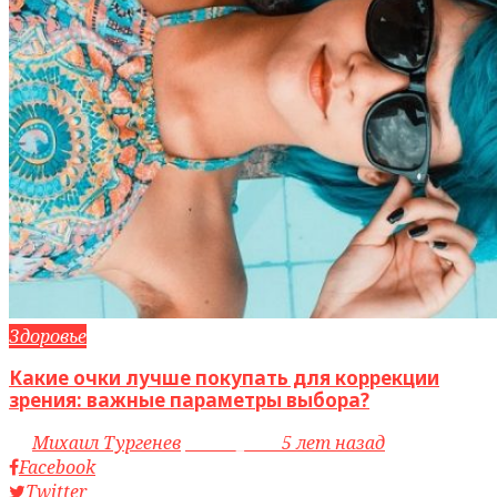
Здоровье
Какие очки лучше покупать для коррекции
зрения: важные параметры выбора?
by
Михаил Тургенев
access_time
5 лет назад
Facebook
Twitter