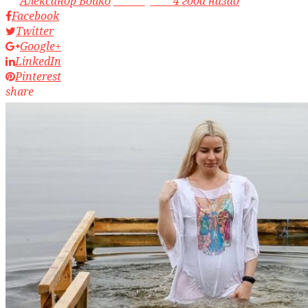
by
Александр Бойко
access_time
4 года назад
Facebook
Twitter
Google+
LinkedIn
Pinterest
share