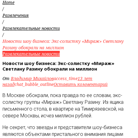
Home
/
Развлечения
/
Развлекательные новости
/
Новости шоу бизнеса: Экс-солистку «Мираж» Светлану
Разину обокрали на миллион
Развлекательные новости
Новости шоу бизнеса: Экс-солистку «Мираж»
Светлану Разину обокрали на миллион
От
Владимир Михайлов
access_time
13 лет
назад
chat_bubble_outline
Оставить комментарий
В Москве обокрали, пока правда по ее словам, экс-
солистку группы «Мираж» Светлану Разину. Из ящика
письменного стола, в квартире на Тимирязевской, на
севере Москвы, исчез миллион рублей.
Не секрет, что звезды и представители шоу-бизнеса
являются объектами пристального внимания лицами