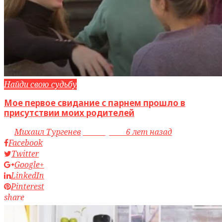
Найди свою судьбу
Мое первое свидание с парнем прошло в
присутствии моих родителей
by
Михаил Тургенев
access_time
6 лет назад
Facebook
Twitter
Google+
LinkedIn
Pinterest
share