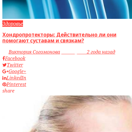
Здоровье
Хондропротекторы: Действительно ли они
помогают суставам и связкам?
by
Виктория Согомонова
access_time
2 года назад
Facebook
Twitter
Google+
LinkedIn
Pinterest
share