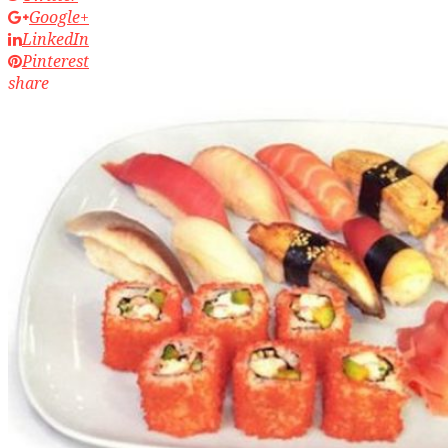
Google+
LinkedIn
Pinterest
share