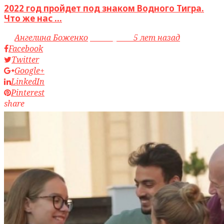
2022 год пройдет под знаком Водного Тигра.
Что же нас ...
by
Ангелина Боженко
access_time
5 лет назад
Facebook
Twitter
Google+
LinkedIn
Pinterest
share