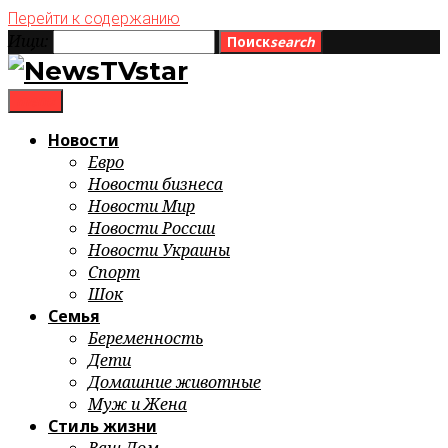
Перейти к содержанию
Ищи:
Поиск
search
menu
Новости
Евро
Новости бизнеса
Новости Мир
Новости России
Новости Украины
Спорт
Шок
Семья
Беременность
Дети
Домашние животные
Муж и Жена
Стиль жизни