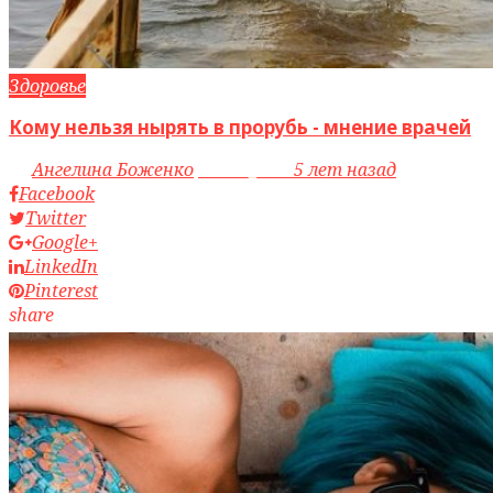
Здоровье
Кому нельзя нырять в прорубь - мнение врачей
by
Ангелина Боженко
access_time
5 лет назад
Facebook
Twitter
Google+
LinkedIn
Pinterest
share