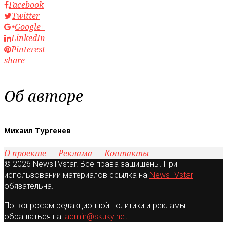
Facebook
Twitter
Google+
LinkedIn
Pinterest
share
Об авторе
Михаил Тургенев
О проекте
Реклама
Контакты
© 2026 NewsTVstar. Все права защищены. При
использовании материалов ссылка на
NewsTVstar
обязательна.
По вопросам редакционной политики и рекламы
обращаться на:
admin@skuky.net