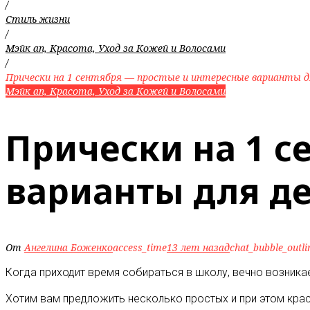
/
Стиль жизни
/
Мэйк ап, Красота, Уход за Кожей и Волосами
/
Прически на 1 сентября — простые и интересные варианты д
Мэйк ап, Красота, Уход за Кожей и Волосами
Прически на 1 с
варианты для д
От
Ангелина Боженко
access_time
13 лет назад
chat_bubble_outli
Когда приходит время собираться в школу, вечно возник
Хотим вам предложить несколько простых и при этом кра