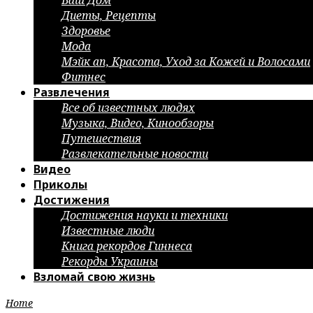
Ваш Дом
Диеты, Рецепты
Здоровье
Мода
Мэйк ап, Красота, Уход за Кожей и Волосами
Фитнес
Развлечения
Все об известных людях
Музыка, Видео, Кинообзоры
Путешествия
Развлекательные новости
Видео
Приколы
Достижения
Достижения науки и техники
Известные люди
Книга рекордов Гиннеса
Рекорды Украины
Взломай свою жизнь
Home