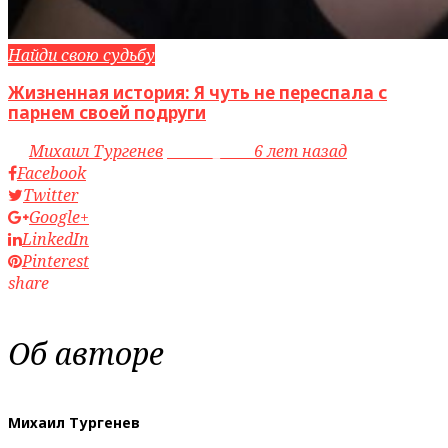
Найди свою судьбу
Жизненная история: Я чуть не переспала с
парнем своей подруги
by
Михаил Тургенев
access_time
6 лет назад
Facebook
Twitter
Google+
LinkedIn
Pinterest
share
Об авторе
Михаил Тургенев