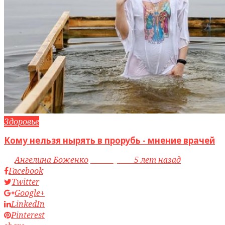
Здоровье
Кому нельзя нырять в прорубь - мнение врачей
by
Ангелина Боженко
access_time
5 лет назад
Facebook
Twitter
Google+
LinkedIn
Pinterest