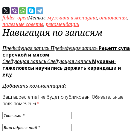
folder_open
Метки:
мужчина и женщина
,
отношения
,
полезные советы
,
рекомендации
Навигация по записям
Предыдущая запись
Предыдущая запись
Рецепт супа
с гречкой и мясом
Следующая запись
Следующая запись
Муравьи-
тяжеловесы научились держать карандаши и
еду
Добавить комментарий
Ваш адрес email не будет опубликован.
Обязательные
поля помечены
*