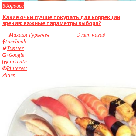
Здоровье
Какие очки лучше покупать для коррекции
зрения: важные параметры выбора?
by
Михаил Тургенев
access_time
5 лет назад
Facebook
Twitter
Google+
LinkedIn
Pinterest
share