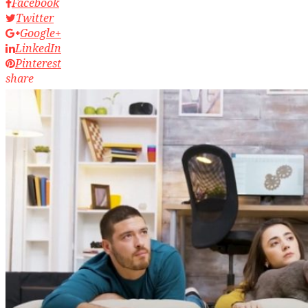
Facebook
Twitter
Google+
LinkedIn
Pinterest
share