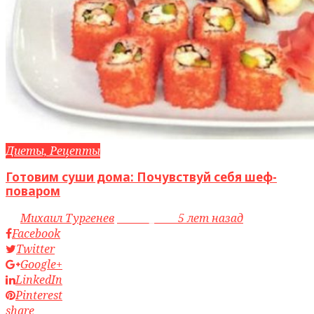
Диеты, Рецепты
Готовим суши дома: Почувствуй себя шеф-
поваром
by
Михаил Тургенев
access_time
5 лет назад
Facebook
Twitter
Google+
LinkedIn
Pinterest
share