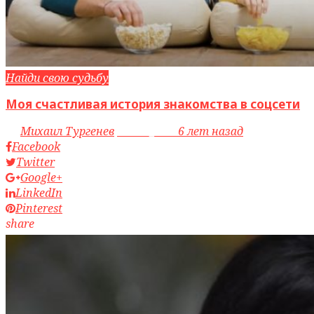
Найди свою судьбу
Моя счастливая история знакомства в соцсети
by
Михаил Тургенев
access_time
6 лет назад
Facebook
Twitter
Google+
LinkedIn
Pinterest
share