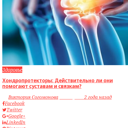
Здоровье
Хондропротекторы: Действительно ли они
помогают суставам и связкам?
by
Виктория Согомонова
access_time
2 года назад
Facebook
Twitter
Google+
LinkedIn