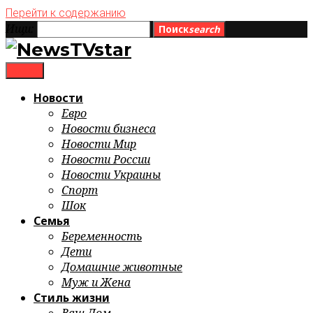
Перейти к содержанию
Ищи:
Поиск
search
menu
Новости
Евро
Новости бизнеса
Новости Мир
Новости России
Новости Украины
Спорт
Шок
Семья
Беременность
Дети
Домашние животные
Муж и Жена
Стиль жизни