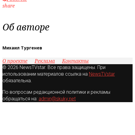
share
Об авторе
Михаил Тургенев
О проекте
Реклама
Контакты
© 2026 NewsTVstar. Все права защищены. При
использовании материалов ссылка на
NewsTVstar
обязательна.
По вопросам редакционной политики и рекламы
обращаться на:
admin@skuky.net