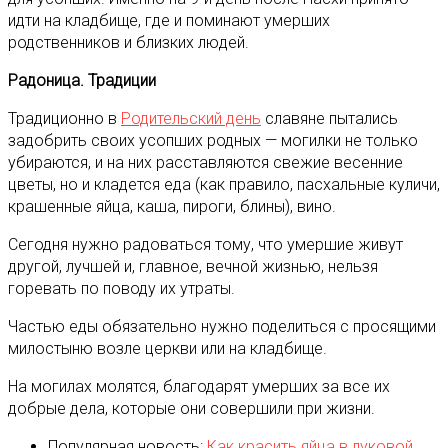
идти на кладбище, где и поминают умерших
родственников и близких людей.
Радоница. Традиции
Традиционно в
Родительский день
славяне пытались
задобрить своих усопших родных — могилки не только
убираются, и на них расставляются свежие весенние
цветы, но и кладется еда (как правило, пасхальные куличи,
крашенные яйца, каша, пироги, блины), вино.
Сегодня нужно радоваться тому, что умершие живут
другой, лучшей и, главное, вечной жизнью, нельзя
горевать по поводу их утраты.
Частью еды обязательно нужно поделиться с просящими
милостыню возле церкви или на кладбище.
На могилах молятся, благодарят умерших за все их
добрые дела, которые они совершили при жизни.
Популярная новость:
Как красить яйца в луковой