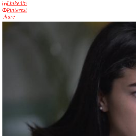
LinkedIn
Pinterest
share