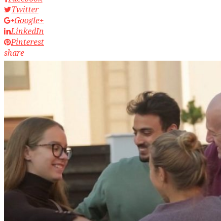
Twitter
Google+
LinkedIn
Pinterest
share