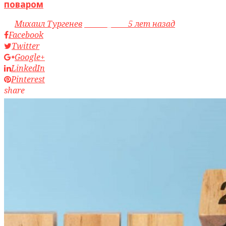
поваром
by
Михаил Тургенев
access_time
5 лет назад
Facebook
Twitter
Google+
LinkedIn
Pinterest
share