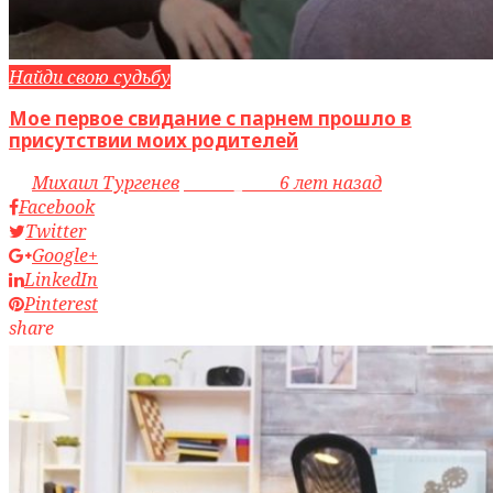
Найди свою судьбу
Мое первое свидание с парнем прошло в
присутствии моих родителей
by
Михаил Тургенев
access_time
6 лет назад
Facebook
Twitter
Google+
LinkedIn
Pinterest
share