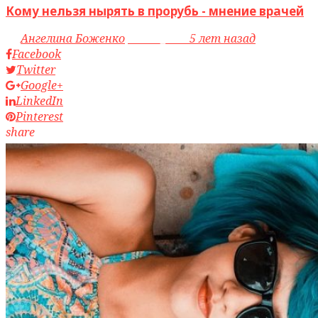
Кому нельзя нырять в прорубь - мнение врачей
by
Ангелина Боженко
access_time
5 лет назад
Facebook
Twitter
Google+
LinkedIn
Pinterest
share