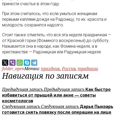
принести счастье в этом году.
При этом считалось, что если умыться женщинам
первыми каплями дождя на Радоницу, то их красота и
молодость сохранятся надолго.
Стоит также отметить, что вся эта неделя праздничная —
от Красной горки (Фоминого воскресенья) до субботу.
Называется она в народе, как Фомина неделя, а в
христианстве — Радоницкая или Радуницкая неделя.
folder_open
Метки:
праздник
,
Россия
,
традиции
Навигация по записям
Предыдущая запись
Предыдущая запись
Как быстро
избавиться от прыщей или акне — советы
косметологов
Следующая запись
Следующая запись
Дарья Пынзарь
готовится снять повязку после операции на лице