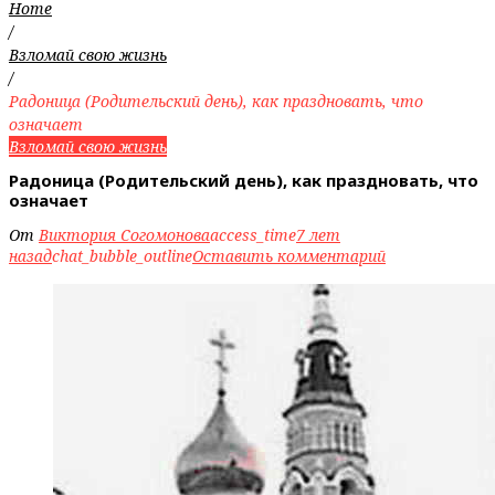
Home
/
Взломай свою жизнь
/
Радоница (Родительский день), как праздновать, что
означает
Взломай свою жизнь
Радоница (Родительский день), как праздновать, что
означает
От
Виктория Согомонова
access_time
7 лет
назад
chat_bubble_outline
Оставить комментарий