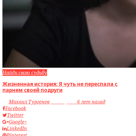
Найди свою судьбу
Жизненная история: Я чуть не переспала с
парнем своей подруги
by
Михаил Тургенев
access_time
6 лет назад
Facebook
Twitter
Google+
LinkedIn
Pinterest