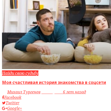
Найди свою судьбу
Моя счастливая история знакомства в соцсети
by
Михаил Тургенев
access_time
6 лет назад
Facebook
Twitter
Google+