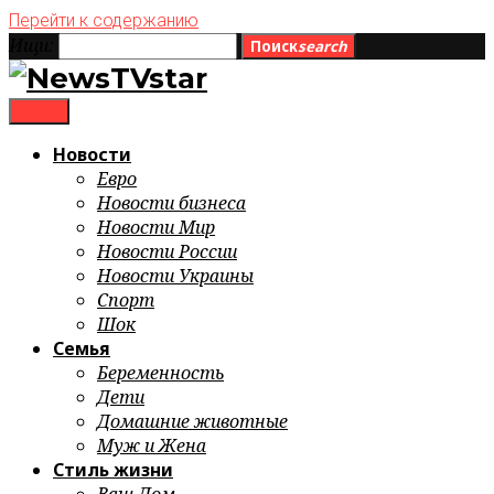
Перейти к содержанию
Ищи:
Поиск
search
menu
Новости
Евро
Новости бизнеса
Новости Мир
Новости России
Новости Украины
Спорт
Шок
Семья
Беременность
Дети
Домашние животные
Муж и Жена
Стиль жизни