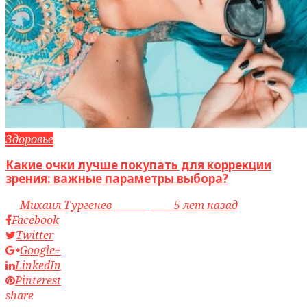
Здоровье
Какие очки лучше покупать для коррекции
зрения: важные параметры выбора?
by
Михаил Тургенев
access_time
5 лет назад
Facebook
Twitter
Google+
LinkedIn
Pinterest
share