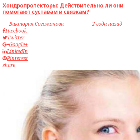
Хондропротекторы: Действительно ли они
помогают суставам и связкам?
by
Виктория Согомонова
access_time
2 года назад
Facebook
Twitter
Google+
LinkedIn
Pinterest
share