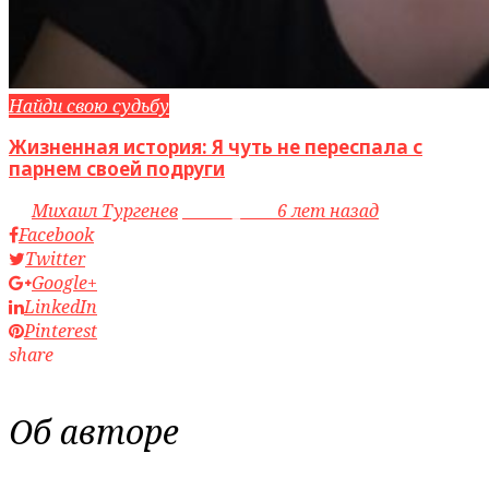
Найди свою судьбу
Жизненная история: Я чуть не переспала с
парнем своей подруги
by
Михаил Тургенев
access_time
6 лет назад
Facebook
Twitter
Google+
LinkedIn
Pinterest
share
Об авторе