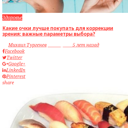
Здоровье
Какие очки лучше покупать для коррекции
зрения: важные параметры выбора?
by
Михаил Тургенев
access_time
5 лет назад
Facebook
Twitter
Google+
LinkedIn
Pinterest
share