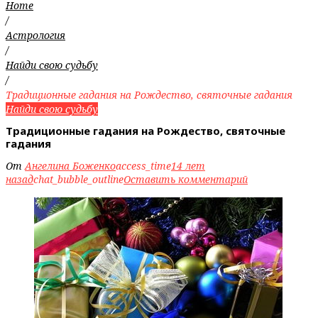
Home
/
Астрология
/
Найди свою судьбу
/
Традиционные гадания на Рождество, святочные гадания
Найди свою судьбу
Традиционные гадания на Рождество, святочные
гадания
От
Ангелина Боженко
access_time
14 лет
назад
chat_bubble_outline
Оставить комментарий