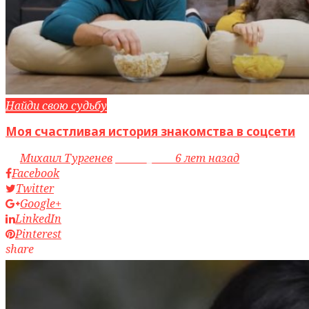
Найди свою судьбу
Моя счастливая история знакомства в соцсети
by
Михаил Тургенев
access_time
6 лет назад
Facebook
Twitter
Google+
LinkedIn
Pinterest
share