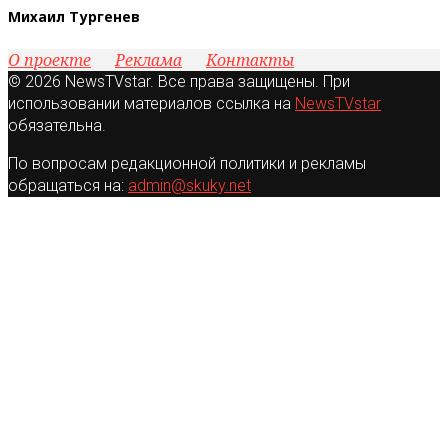
Михаил Тургенев
О проекте
Реклама
Контакты
© 2026 NewsTVstar. Все права защищены. При
использовании материалов ссылка на
NewsTVstar
обязательна.
По вопросам редакционной политики и рекламы
обращаться на:
admin@skuky.net