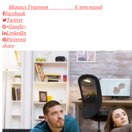
by
Михаил Тургенев
access_time
6 лет назад
Facebook
Twitter
Google+
LinkedIn
Pinterest
share