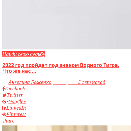
Найди свою судьбу
2022 год пройдет под знаком Водного Тигра.
Что же нас ...
by
Ангелина Боженко
access_time
5 лет назад
Facebook
Twitter
Google+
LinkedIn
Pinterest
share