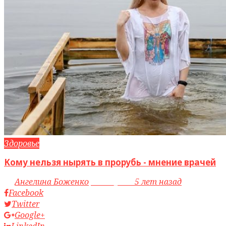
Здоровье
Кому нельзя нырять в прорубь - мнение врачей
by
Ангелина Боженко
access_time
5 лет назад
Facebook
Twitter
Google+
LinkedIn