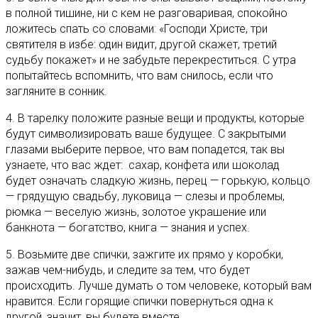
в полной тишине, ни с кем не разговаривая, спокойно
ложитесь спать со словами: «Господи Христе, три
святителя в избе: один видит, другой скажет, третий
судьбу покажет» и не забудьте перекреститься. С утра
попытайтесь вспомнить, что вам снилось, если что
загляните в сонник.
4. В тарелку положите разные вещи и продукты, которые
будут символизировать ваше будущее. С закрытыми
глазами выберите первое, что вам попадется, так вы
узнаете, что вас ждет: сахар, конфета или шоколад
будет означать сладкую жизнь, перец — горькую, кольцо
— грядущую свадьбу, луковица — слезы и проблемы,
рюмка — веселую жизнь, золотое украшение или
банкнота — богатство, книга — знания и успех.
5. Возьмите две спички, зажгите их прямо у коробки,
зажав чем-нибудь, и следите за тем, что будет
происходить. Лучше думать о том человеке, который вам
нравится. Если горящие спички повернуться одна к
другой, значит, вы будете вместе.