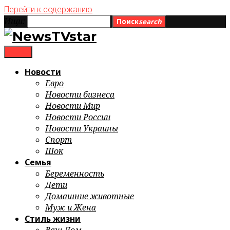
Перейти к содержанию
Ищи:
Поиск
search
menu
Новости
Евро
Новости бизнеса
Новости Мир
Новости России
Новости Украины
Спорт
Шок
Семья
Беременность
Дети
Домашние животные
Муж и Жена
Стиль жизни