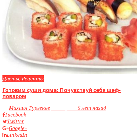
Диеты, Рецепты
Готовим суши дома: Почувствуй себя шеф-
поваром
by
Михаил Тургенев
access_time
5 лет назад
Facebook
Twitter
Google+
LinkedIn