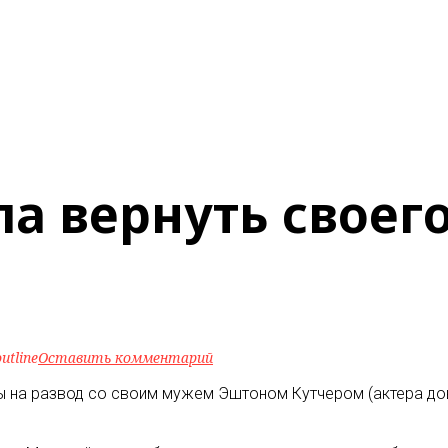
а вернуть своег
utline
Оставить комментарий
ы на развод со своим мужем Эштоном Кутчером (актера до