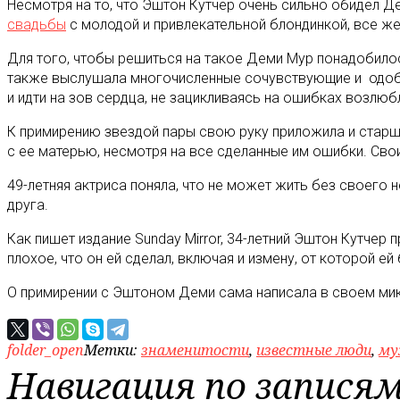
Несмотря на то, что Эштон Кутчер очень сильно обидел Де
свадьбы
с молодой и привлекательной блондинкой, все же
Для того, чтобы решиться на такое Деми Мур понадобило
также выслушала многочисленные сочувствующие и одобр
и идти на зов сердца, не зацикливаясь на ошибках возлюб
К примирению звездой пары свою руку приложила и старша
с ее матерью, несмотря на все сделанные им ошибки. С
49-летняя актриса поняла, что не может жить без своего
друга.
Как пишет издание Sunday Mirror, 34-летний Эштон Кутчер
плохое, что он ей сделал, включая и измену, от которой е
О примирении с Эштоном Деми сама написала в своем микр
folder_open
Метки:
знаменитости
,
известные люди
,
му
Навигация по запися