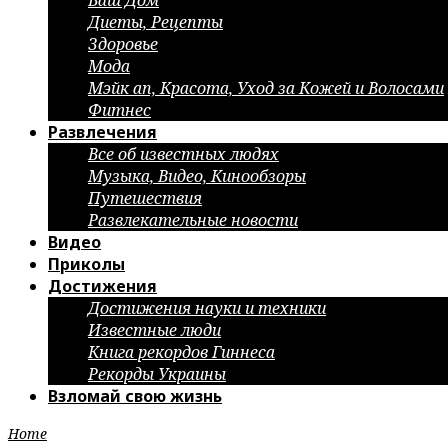
Ваш Дом
Диеты, Рецепты
Здоровье
Мода
Мэйк ап, Красота, Уход за Кожей и Волосами
Фитнес
Развлечения
Все об известных людях
Музыка, Видео, Кинообзоры
Путешествия
Развлекательные новости
Видео
Приколы
Достижения
Достижения науки и техники
Известные люди
Книга рекордов Гиннеса
Рекорды Украины
Взломай свою жизнь
Home