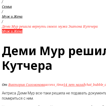
/
Семья
/
Муж и Жена
/
Деми Мур решила вернуть своего мужа Эштона Кутчера
Муж и Жена
Деми Мур решил
Кутчера
От
Виктория Согомонова
access_time
14 лет назад
chat_bubble_o
Актриса Деми Мур все-таки решила не подавать документ
помириться с ним
.