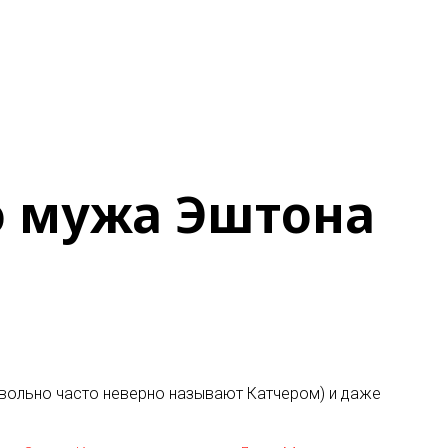
о мужа Эштона
вольно часто неверно называют Катчером) и даже