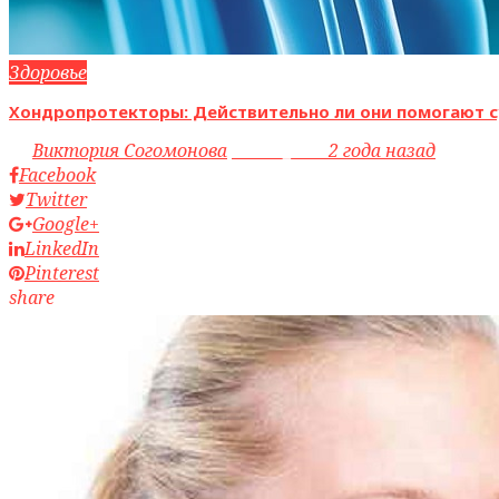
Здоровье
Хондропротекторы: Действительно ли они помогают с
by
Виктория Согомонова
access_time
2 года назад
Facebook
Twitter
Google+
LinkedIn
Pinterest
share