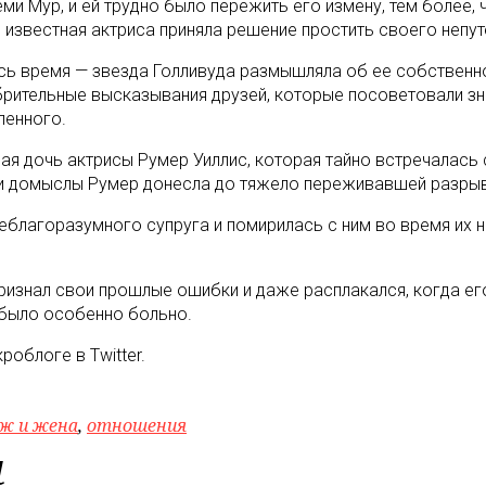
ми Мур, и ей трудно было пережить его измену, тем более, 
 известная актриса приняла решение простить своего непу
сь время — звезда Голливуда размышляла об ее собственно
ительные высказывания друзей, которые посоветовали з
ленного.
я дочь актрисы Румер Уиллис, которая тайно встречалась 
вои домыслы Румер донесла до тяжело переживавшей разры
 неблагоразумного супруга и помирилась с ним во время их
 признал свои прошлые ошибки и даже расплакался, когда ег
й было особенно больно.
облоге в Twitter.
ж и жена
,
отношения
м