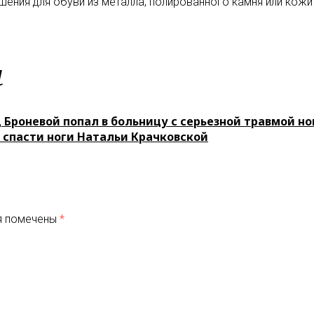
шения для обуви из металла, полированного камня или кожи 
м
 Броневой попал в больницу с серьезной травмой но
 спасти ноги Натальи Крачковской
я помечены
*