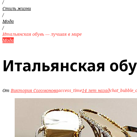
/
Стиль жизни
/
Мода
/
Итальянская обувь — лучшая в мире
Мода
Итальянская об
От
Виктория Согомонова
access_time
14 лет назад
chat_bubble_o