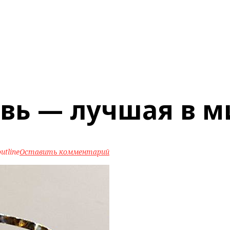
увь — лучшая в м
utline
Оставить комментарий