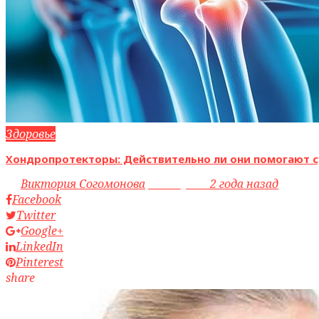
Здоровье
Хондропротекторы: Действительно ли они помогают с
by
Виктория Согомонова
access_time
2 года назад
Facebook
Twitter
Google+
LinkedIn
Pinterest
share