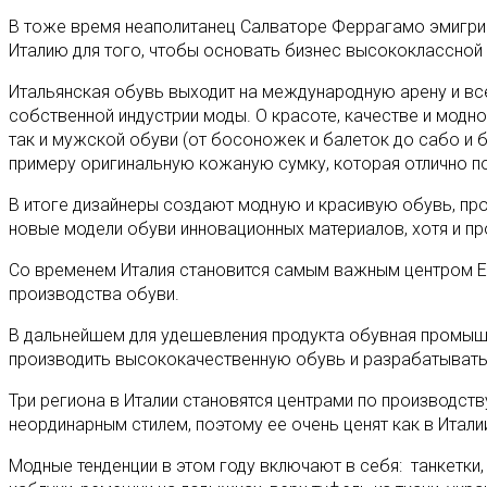
В тоже время неаполитанец Салваторе Феррагамо эмигриро
Италию для того, чтобы основать бизнес высококлассной
Итальянская обувь выходит на международную арену и вс
собственной индустрии моды. О красоте, качестве и модно
так и мужской обуви (от босоножек и балеток до сабо и 
примеру оригинальную кожаную сумку, которая отлично по
В итоге дизайнеры создают модную и красивую обувь, пр
новые модели обуви инновационных материалов, хотя и пр
Со временем Италия становится самым важным центром Ев
производства обуви.
В дальнейшем для удешевления продукта обувная промышл
производить высококачественную обувь и разрабатывать 
Три региона в Италии становятся центрами по производств
неординарным стилем, поэтому ее очень ценят как в Италии
Модные тенденции в этом году включают в себя: танкетки,