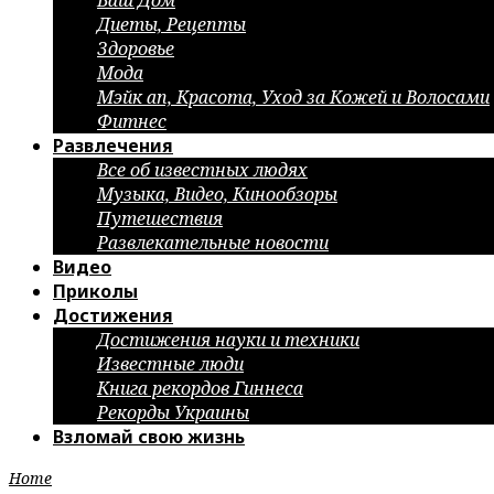
Ваш Дом
Диеты, Рецепты
Здоровье
Мода
Мэйк ап, Красота, Уход за Кожей и Волосами
Фитнес
Развлечения
Все об известных людях
Музыка, Видео, Кинообзоры
Путешествия
Развлекательные новости
Видео
Приколы
Достижения
Достижения науки и техники
Известные люди
Книга рекордов Гиннеса
Рекорды Украины
Взломай свою жизнь
Home