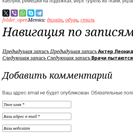
каблуки, ремешки на лодыжках, верх туфель из ткани, укра
folder_open
Метки:
дизайн
,
обувь
,
стиль
Навигация по запися
Предыдущая запись
Предыдущая запись
Актер Леонид
Следующая запись
Следующая запись
Врачи пытаются
Добавить комментарий
Ваш адрес email не будет опубликован.
Обязательные пол