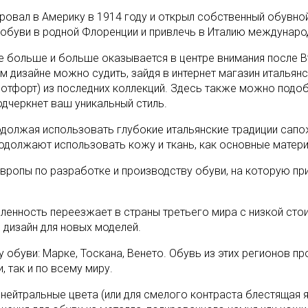
вал в Америку в 1914 году и открыл собственный обувной 
 обуви в родной Флоренции и привлечь в Италию междунаро
е больше и больше оказывается в центре внимания после 
м дизайне можно судить, зайдя в интернет магазин итальян
ботфорт) из последних коллекций. Здесь также можно подоб
дчеркнет ваш уникальный стиль.
одолжая использовать глубокие итальянские традиции сап
одолжают использовать кожу и ткань, как основные матери
ропы по разработке и производству обуви, на которую пр
енность переезжает в страны третьего мира с низкой сто
дизайн для новых моделей.
у обуви: Марке, Тоскана, Венето. Обувь из этих регионов 
, так и по всему миру.
 нейтральные цвета (или для смелого контраста блестящая 