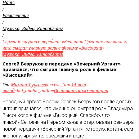
Home
/
Развлечения
/
Музыка, Видео, Кинообзоры
/
Сергей Безруков в передаче «Вечерний Ургант» признался,
что сыграл главную роль в фильме «Высоцкий»
Музыка, Видео, Кинообзоры
Сергей Безруков в передаче «Вечерний Ургант»
признался, что сыграл главную роль в фильме
«Высоцкий»
От
Михаил Тургенев
access_time
14 лет
назад
chat_bubble_outline
Оставить комментарий
Народный артист России Сергей Безруков после долгих
интриг признался, что именно он сыграл роль Владимира
Высоцкого в фильме «Высоцкий. Спасибо, что
живой».
Сегодня на Первом канале стартовала премьера
новой передачи «Вечерний Ургант», которую, кстати, сам
же популярный телеведущий и ведет.