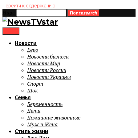
Перейти к содержанию
Ищи:
Поиск
search
menu
Новости
Евро
Новости бизнеса
Новости Мир
Новости России
Новости Украины
Спорт
Шок
Семья
Беременность
Дети
Домашние животные
Муж и Жена
Стиль жизни