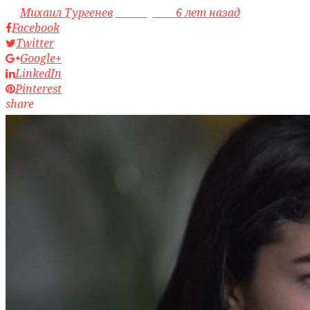
by
Михаил Тургенев
access_time
6 лет назад
Facebook
Twitter
Google+
LinkedIn
Pinterest
share