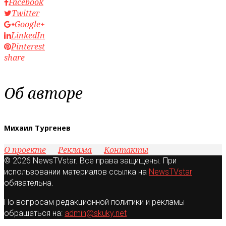
Facebook
Twitter
Google+
LinkedIn
Pinterest
share
Об авторе
Михаил Тургенев
О проекте
Реклама
Контакты
© 2026 NewsTVstar. Все права защищены. При
использовании материалов ссылка на
NewsTVstar
обязательна.
По вопросам редакционной политики и рекламы
обращаться на:
admin@skuky.net