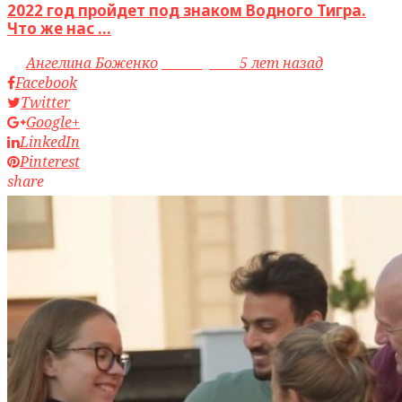
2022 год пройдет под знаком Водного Тигра.
Что же нас ...
by
Ангелина Боженко
access_time
5 лет назад
Facebook
Twitter
Google+
LinkedIn
Pinterest
share