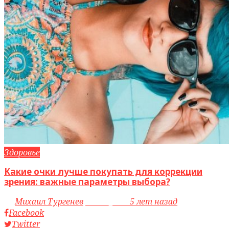
Здоровье
Какие очки лучше покупать для коррекции
зрения: важные параметры выбора?
by
Михаил Тургенев
access_time
5 лет назад
Facebook
Twitter