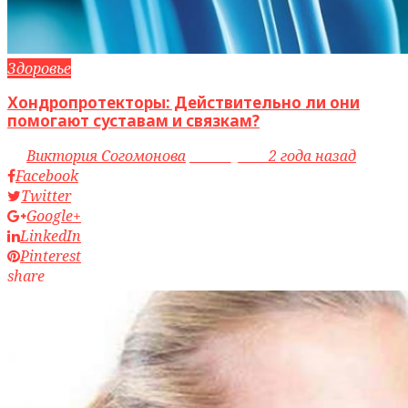
Здоровье
Хондропротекторы: Действительно ли они
помогают суставам и связкам?
by
Виктория Согомонова
access_time
2 года назад
Facebook
Twitter
Google+
LinkedIn
Pinterest
share