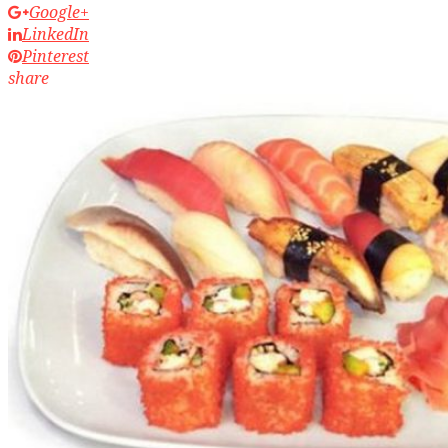
Google+
LinkedIn
Pinterest
share