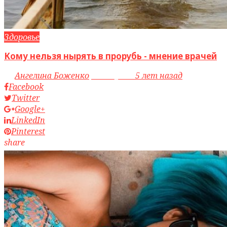
Здоровье
Кому нельзя нырять в прорубь - мнение врачей
by
Ангелина Боженко
access_time
5 лет назад
Facebook
Twitter
Google+
LinkedIn
Pinterest
share