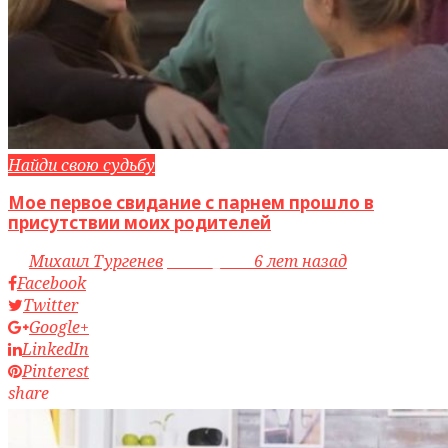
Найди свою судьбу
Мое первое свидание с парнем прошло в
присутствии моих родителей
by
Михаил Тургенев
access_time
6 лет назад
Facebook
Twitter
Google+
LinkedIn
Pinterest
share