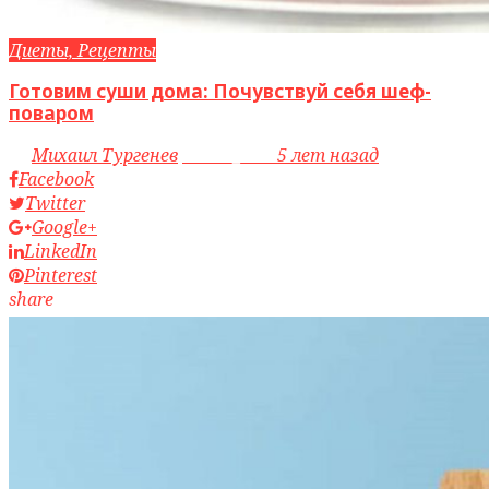
Диеты, Рецепты
Готовим суши дома: Почувствуй себя шеф-
поваром
by
Михаил Тургенев
access_time
5 лет назад
Facebook
Twitter
Google+
LinkedIn
Pinterest
share