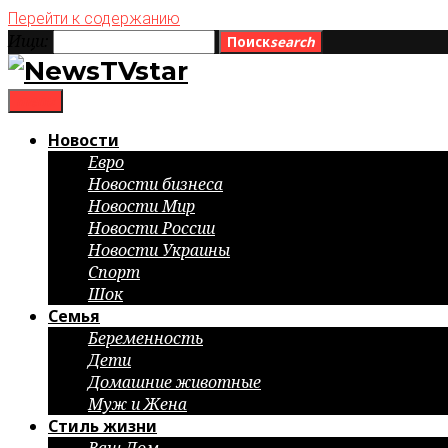
Перейти к содержанию
Ищи:
Поиск
search
menu
Новости
Евро
Новости бизнеса
Новости Мир
Новости России
Новости Украины
Спорт
Шок
Семья
Беременность
Дети
Домашние животные
Муж и Жена
Стиль жизни