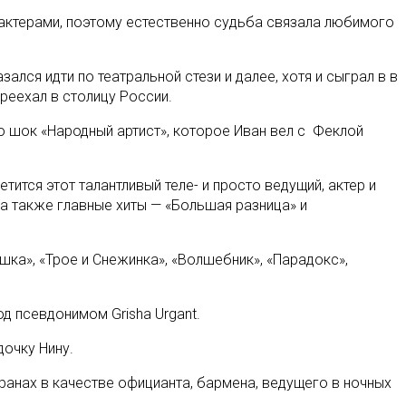
ь актерами, поэтому естественно судьба связала любимого
лся идти по театральной стези и далее, хотя и сыграл в в
ереехал в столицу России.
о шок «Народный артист», которое Иван вел с Феклой
ится этот талантливый теле- и просто ведущий, актер и
, а также главные хиты — «Большая разница» и
шка», «Трое и Снежинка», «Волшебник», «Парадокс»,
од псевдонимом Grisha Urgant.
дочку Нину.
ранах в качестве официанта, бармена, ведущего в ночных