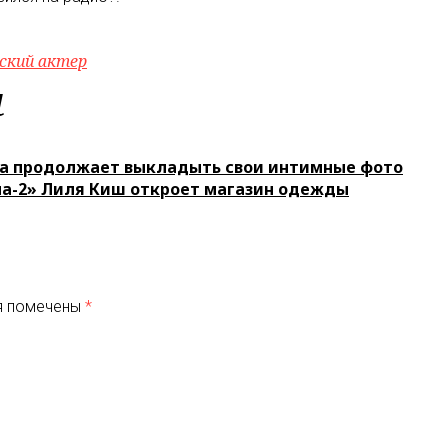
ский актер
м
а продолжает выкладыть свои интимные фото
а-2» Лиля Киш откроет магазин одежды
я помечены
*