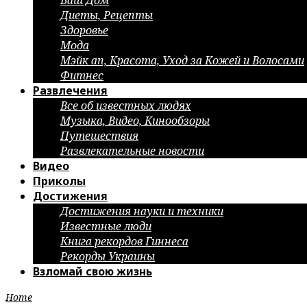
Ваш Дом
Диеты, Рецепты
Здоровье
Мода
Мэйк ап, Красота, Уход за Кожей и Волосами
Фитнес
Развлечения
Все об известных людях
Музыка, Видео, Кинообзоры
Путешествия
Развлекательные новости
Видео
Приколы
Достижения
Достижения науки и техники
Известные люди
Книга рекордов Гиннеса
Рекорды Украины
Взломай свою жизнь
Home