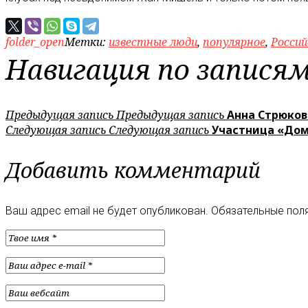
folder_open
Метки:
известные люди
,
популярное
,
Россий
Навигация по запися
Предыдущая запись
Предыдущая запись
Анна Стрюков
Следующая запись
Следующая запись
Участница «Дом
Добавить комментарий
Ваш адрес email не будет опубликован.
Обязательные пол