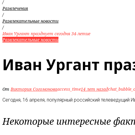
/
Развлечения
/
Развлекательные новости
/
Иван Ургант празднует сегодня 34-летие
Развлекательные новости
Иван Ургант пра
От
Виктория Согомонова
access_time
14 лет назад
chat_bubble_o
Сегодня, 16 апреля, популярный российский телеведущий И
Некоторые интересные факт