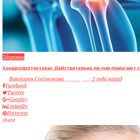
Здоровье
Хондропротекторы: Действительно ли они помогают с
by
Виктория Согомонова
access_time
2 года назад
Facebook
Twitter
Google+
LinkedIn
Pinterest
share