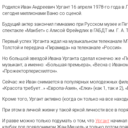
Родился Иван Андреевич Ургант 16 апреля 1978-го года в 
сегодня миллионами Ваню со сценой.
Будущий актер закончил гимназию при Русском музее и Пет
спектакле «Макбет» с Алисой Фрейндлих в ГАБДТ им. Г. А.
Первый успех Урганта ждал на музыкальном телеканале MT
Толстой и передача «Пирамида» на телеканале «Россия».
Но большой звездой Ивана Урганта сделал конечно же «Пер
музыкант, а именно: «Большая премьера», «Весна с Иваном
«Прожекторперисхилтон».
Сейчас же Иван снимается в популярных молодежных фильмах
«Красота требует…» «Европа-Азия», «Елки» (как 1, так и 2),
Кроме того, Ургант активно (когда он только на все наход
При этом в личной жизни у такой яркой личности все в по
И разве можно только подумать о том, что
Ургант
начинал
клубах под псевдонимом Жан-Мишель и только потом появ