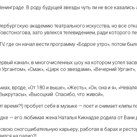
Ленинграде. В роду будущей звезды чуть ли не все казалис
ербургскую академию театрального искусства, но все отказа
 Товстоногова, зато увлекся телевидением, ради которого п
V, где он начал вести программу «Бодрое утро», потом был
вый канал», в многочисленных шоу на котором успел засвет
 Ургантом», «Смак», «Цирк со звездами», «Вечерний Ургант»
, вроде, «От 180 и выше», «Жесть», «Он, она и я», «Неваля
 «Выкрутасы», «Высоцкий. Спасибо, что живой»,
ит время?!) пробует себя в музыке — поет и снимает клипы п
рядке — его любимая жена Наталья Кикнадзе родила от Вани 
 свою сногсшибательную карьеру, работая в барах и ресто
ился на радио?!