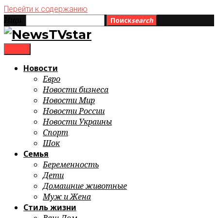
Перейти к содержанию
Ищи:
Поиск
search
menu
Новости
Евро
Новости бизнеса
Новости Мир
Новости России
Новости Украины
Спорт
Шок
Семья
Беременность
Дети
Домашние животные
Муж и Жена
Стиль жизни