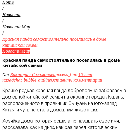
Home
/
Новости
/
Новости Мир
/
Красная панда самостоятельно поселилась в доме
китайской семьи
Новости Мир
Красная панда самостоятельно поселилась в доме
китайской семьи
От
Виктория Согомонова
access_time
15 лет
назад
chat_bubble_outline
Оставить комментарий
Крайне редкая красная панда добровольно забралась в
дом одной китайской семьи на окраине города Лэшань,
расположенного в провинции Сычуань на юго-запад
Китая, и чуть не стала домашним животным
.
Хозяйка дома, которая решила не называть свое имя,
рассказала, как на днях, как раз перед католическим