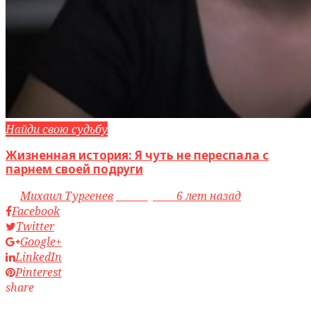
Найди свою судьбу
Жизненная история: Я чуть не переспала с
парнем своей подруги
by
Михаил Тургенев
access_time
6 лет назад
Facebook
Twitter
Google+
LinkedIn
Pinterest
share