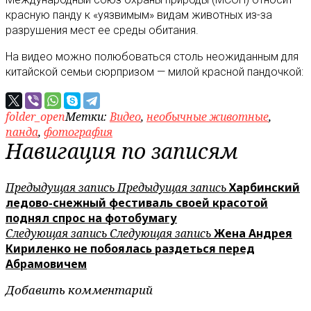
красную панду к «уязвимым» видам животных из-за
разрушения мест ее среды обитания.
На видео можно полюбоваться столь неожиданным для
китайской семьи сюрпризом — милой красной пандочкой:
folder_open
Метки:
Видео
,
необычные животные
,
панда
,
фотография
Навигация по записям
Предыдущая запись
Предыдущая запись
Харбинский
ледово-снежный фестиваль своей красотой
поднял спрос на фотобумагу
Следующая запись
Следующая запись
Жена Андрея
Кириленко не побоялась раздеться перед
Абрамовичем
Добавить комментарий