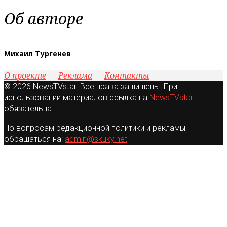
Об авторе
Михаил Тургенев
О проекте
Реклама
Контакты
© 2026 NewsTVstar. Все права защищены. При
использовании материалов ссылка на
NewsTVstar
обязательна.
По вопросам редакционной политики и рекламы
обращаться на:
admin@skuky.net