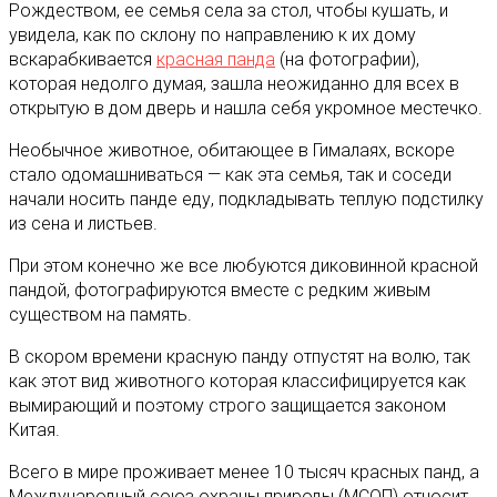
Рождеством, ее семья села за стол, чтобы кушать, и
увидела, как по склону по направлению к их дому
вскарабкивается
красная панда
(на фотографии),
которая недолго думая, зашла неожиданно для всех в
открытую в дом дверь и нашла себя укромное местечко.
Необычное животное, обитающее в Гималаях, вскоре
стало одомашниваться — как эта семья, так и соседи
начали носить панде еду, подкладывать теплую подстилку
из сена и листьев.
При этом конечно же все любуются диковинной красной
пандой, фотографируются вместе с редким живым
существом на память.
В скором времени красную панду отпустят на волю, так
как этот вид животного которая классифицируется как
вымирающий и поэтому строго защищается законом
Китая.
Всего в мире проживает менее 10 тысяч красных панд, а
Международный союз охраны природы (МСОП) относит