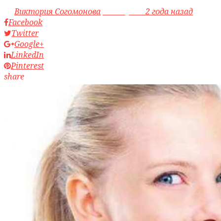
by
Виктория Согомонова
access_time
2 года назад
Facebook
Twitter
Google+
LinkedIn
Pinterest
share