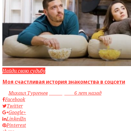
Найди свою судьбу
Моя счастливая история знакомства в соцсети
by
Михаил Тургенев
access_time
6 лет назад
Facebook
Twitter
Google+
LinkedIn
Pinterest