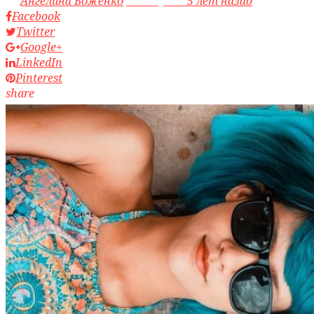
by
Ангелина Боженко
access_time
5 лет назад
Facebook
Twitter
Google+
LinkedIn
Pinterest
share