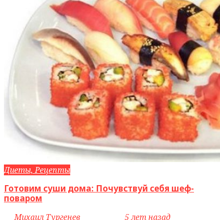
Диеты, Рецепты
Готовим суши дома: Почувствуй себя шеф-
поваром
by
Михаил Тургенев
access_time
5 лет назад