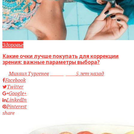
Здоровье
Какие очки лучше покупать для коррекции
зрения: важные параметры выбора?
by
Михаил Тургенев
access_time
5 лет назад
Facebook
Twitter
Google+
LinkedIn
Pinterest
share