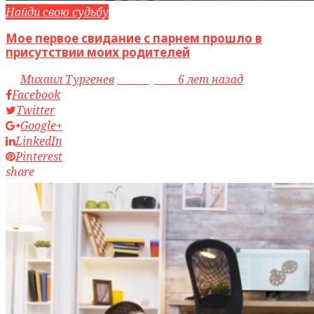
Найди свою судьбу
Мое первое свидание с парнем прошло в
присутствии моих родителей
by
Михаил Тургенев
access_time
6 лет назад
Facebook
Twitter
Google+
LinkedIn
Pinterest
share