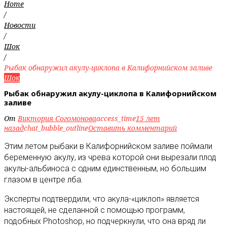
Home
/
Новости
/
Шок
/
Рыбак обнаружил акулу-циклопа в Калифорнийском заливе
Шок
Рыбак обнаружил акулу-циклопа в Калифорнийском
заливе
От
Виктория Согомонова
access_time
15 лет
назад
chat_bubble_outline
Оставить комментарий
Этим летом рыбаки в Калифорнийском заливе поймали
беременную акулу, из чрева которой они вырезали плод
акулы-альбиноса с одним единственным, но большим
глазом в центре лба
.
Эксперты подтвердили, что акула-«циклоп» является
настоящей, не сделанной с помощью программ,
подобных Photoshop, но подчеркнули, что она вряд ли