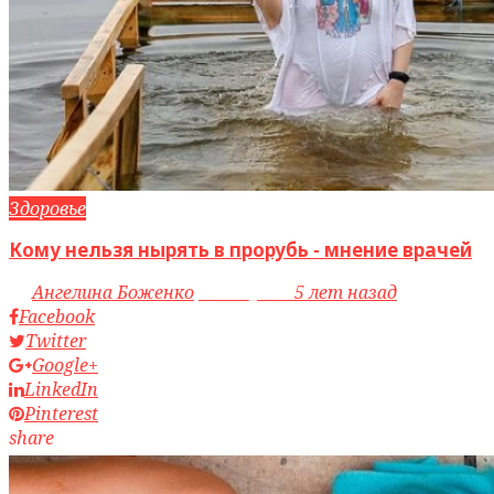
Здоровье
Кому нельзя нырять в прорубь - мнение врачей
by
Ангелина Боженко
access_time
5 лет назад
Facebook
Twitter
Google+
LinkedIn
Pinterest
share