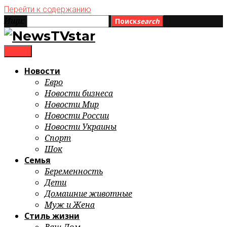
Перейти к содержанию
Ищи:
Поиск
search
menu
Новости
Евро
Новости бизнеса
Новости Мир
Новости России
Новости Украины
Спорт
Шок
Семья
Беременность
Дети
Домашние животные
Муж и Жена
Стиль жизни