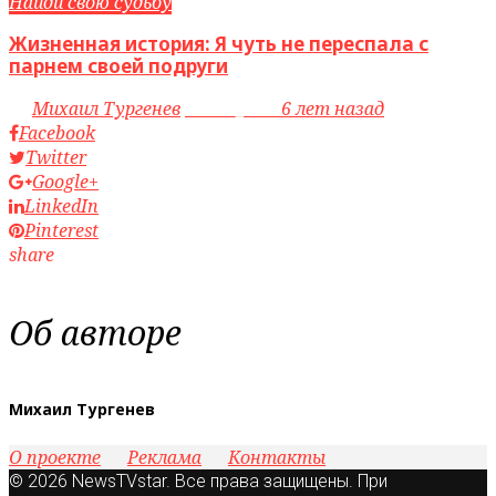
Найди свою судьбу
Жизненная история: Я чуть не переспала с
парнем своей подруги
by
Михаил Тургенев
access_time
6 лет назад
Facebook
Twitter
Google+
LinkedIn
Pinterest
share
Об авторе
Михаил Тургенев
О проекте
Реклама
Контакты
© 2026 NewsTVstar. Все права защищены. При