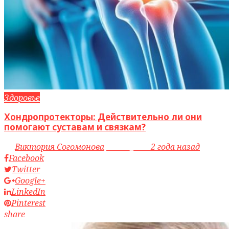
Здоровье
Хондропротекторы: Действительно ли они
помогают суставам и связкам?
by
Виктория Согомонова
access_time
2 года назад
Facebook
Twitter
Google+
LinkedIn
Pinterest
share