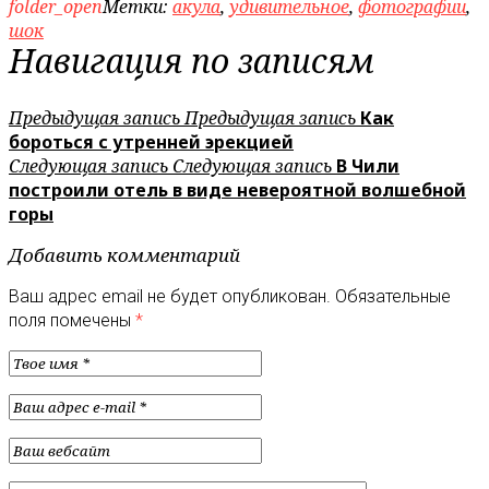
folder_open
Метки:
акула
,
удивительное
,
фотографии
,
шок
Навигация по записям
Предыдущая запись
Предыдущая запись
Как
бороться с утренней эрекцией
Следующая запись
Следующая запись
В Чили
построили отель в виде невероятной волшебной
горы
Добавить комментарий
Ваш адрес email не будет опубликован.
Обязательные
поля помечены
*