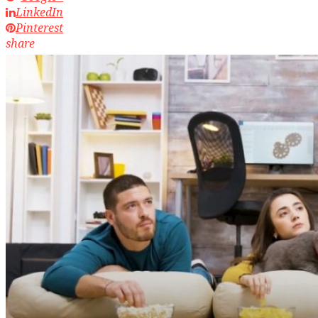
LinkedIn
Pinterest
share