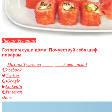
Диеты, Рецепты
Готовим суши дома: Почувствуй себя шеф-
поваром
by
Михаил Тургенев
access_time
5 лет назад
Facebook
Twitter
Google+
LinkedIn
Pinterest
share