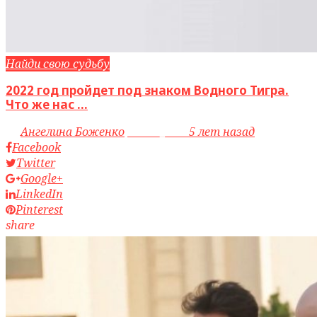
Найди свою судьбу
2022 год пройдет под знаком Водного Тигра.
Что же нас ...
by
Ангелина Боженко
access_time
5 лет назад
Facebook
Twitter
Google+
LinkedIn
Pinterest
share