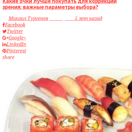
Какие очки лучше покупать для коррекции
зрения: важные параметры выбора?
by
Михаил Тургенев
access_time
5 лет назад
Facebook
Twitter
Google+
LinkedIn
Pinterest
share