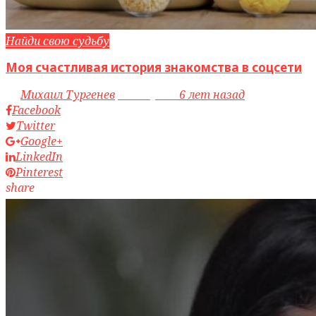
Найди свою судьбу
Моя счастливая история знакомства в соцсети
by
Михаил Тургенев
access_time
6 лет назад
Facebook
Twitter
Google+
LinkedIn
Pinterest
share