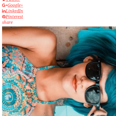
Google+
LinkedIn
Pinterest
share