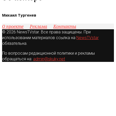
Михаил Тургенев
О проекте
Реклама
Контакты
© 2026 NewsTVstar. Все права защищены. При
использовании материалов ссылка на
NewsTVstar
обязательна.
По вопросам редакционной политики и рекламы
обращаться на:
admin@skuky.net