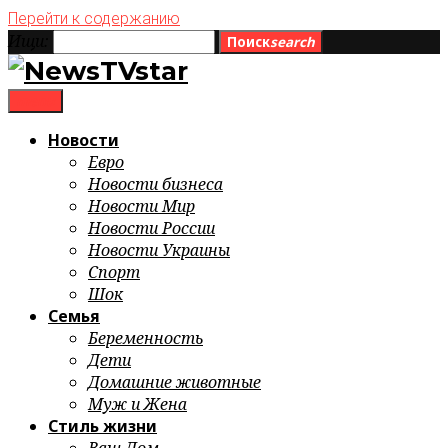
Перейти к содержанию
Ищи:
Поиск
search
menu
Новости
Евро
Новости бизнеса
Новости Мир
Новости России
Новости Украины
Спорт
Шок
Семья
Беременность
Дети
Домашние животные
Муж и Жена
Стиль жизни