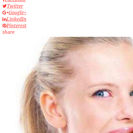
Twitter
Google+
LinkedIn
Pinterest
share