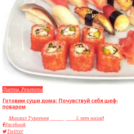
Диеты, Рецепты
Готовим суши дома: Почувствуй себя шеф-
поваром
by
Михаил Тургенев
access_time
5 лет назад
Facebook
Twitter