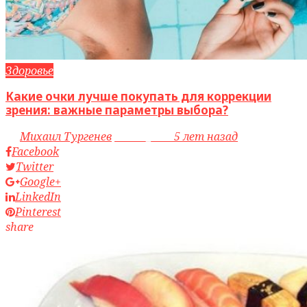
Здоровье
Какие очки лучше покупать для коррекции
зрения: важные параметры выбора?
by
Михаил Тургенев
access_time
5 лет назад
Facebook
Twitter
Google+
LinkedIn
Pinterest
share