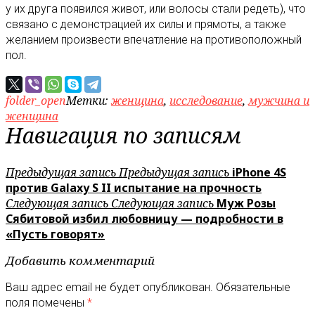
у их друга появился живот, или волосы стали редеть), что
связано с демонстрацией их силы и прямоты, а также
желанием произвести впечатление на противоположный
пол.
folder_open
Метки:
женщина
,
исследование
,
мужчина и
женщина
Навигация по записям
Предыдущая запись
Предыдущая запись
iPhone 4S
против Galaxy S II испытание на прочность
Следующая запись
Следующая запись
Муж Розы
Сябитовой избил любовницу — подробности в
«Пусть говорят»
Добавить комментарий
Ваш адрес email не будет опубликован.
Обязательные
поля помечены
*