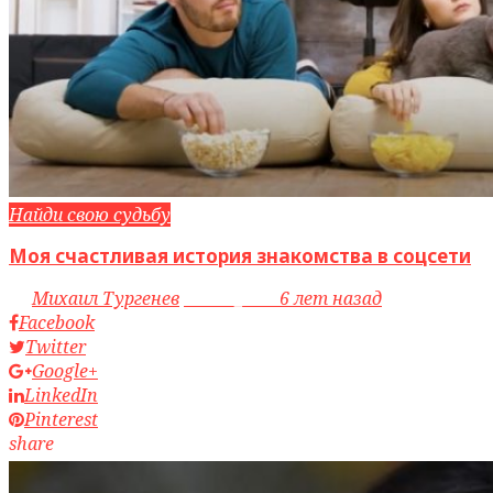
Найди свою судьбу
Моя счастливая история знакомства в соцсети
by
Михаил Тургенев
access_time
6 лет назад
Facebook
Twitter
Google+
LinkedIn
Pinterest
share