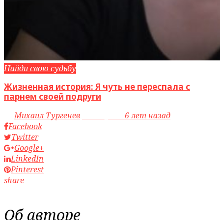
Найди свою судьбу
Жизненная история: Я чуть не переспала с
парнем своей подруги
by
Михаил Тургенев
access_time
6 лет назад
Facebook
Twitter
Google+
LinkedIn
Pinterest
share
Об авторе