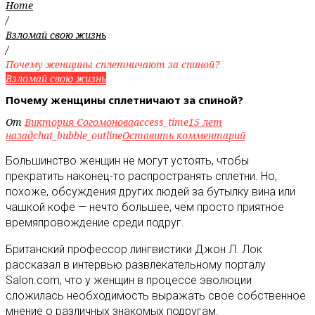
Home
/
Взломай свою жизнь
/
Почему женщины сплетничают за спиной?
Взломай свою жизнь
Почему женщины сплетничают за спиной?
От
Виктория Согомонова
access_time
15 лет
назад
chat_bubble_outline
Оставить комментарий
Большинство женщин не могут устоять, чтобы
прекратить наконец-то распространять сплетни. Но,
похоже, обсуждения других людей за бутылку вина или
чашкой кофе — нечто большее, чем просто приятное
времяпровождение среди подруг
.
Британский профессор лингвистики Джон Л. Лок
рассказал в интервью развлекательному порталу
Salon.com, что у женщин в процессе эволюции
сложилась необходимость выражать свое собственное
мнение о различных знакомых подругам.