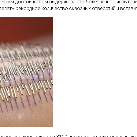
ольшим достоинством выдержала это болезненное испытание,
сделать рекордное количество сквозных отверстий и вставит
ннеса значится рекорд в 3100 проколов на теле, сделанных 