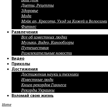
Ваш Дом
Диеты, Рецепты
Здоровье
Мода
Мэйк ап, Красота, Уход за Кожей и Волосами
Фитнес
Развлечения
Все об известных людях
Музыка, Видео, Кинообзоры
Путешествия
Развлекательные новости
Видео
Приколы
Достижения
Достижения науки и техники
Известные люди
Книга рекордов Гиннеса
Рекорды Украины
Взломай свою жизнь
Home