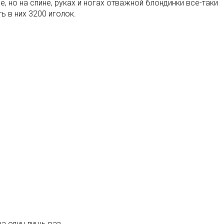
 но на спине, руках и ногах отважной блондинки все-таки
ь в них 3200 иголок.
за один лишь раз.