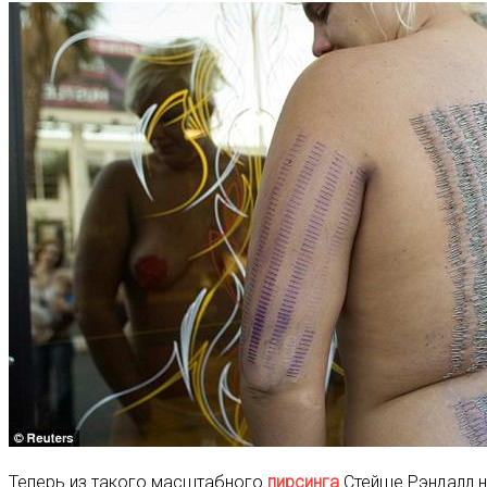
Теперь из такого масштабного
пирсинга
Стейше Рэндалл не