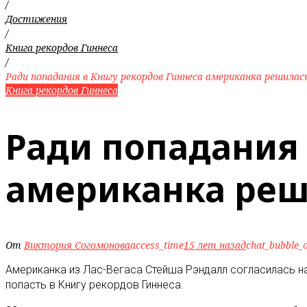
/
Достижения
/
Книга рекордов Гиннеса
/
Ради попадания в Книгу рекордов Гиннеса американка решилась
Книга рекордов Гиннеса
Ради попадания 
американка реши
От
Виктория Согомонова
access_time
15 лет назад
chat_bubble_o
Американка из Лас-Вегаса Стейша Рэндалл согласилась на
попасть в Книгу рекордов Гиннеса
.