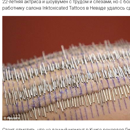
22-летняя актриса и шоувумен с трудом и слезами, но с б
работнику салона Inktoxicated Tattoos в Неваде удалось 
Стоит отметить, что на данный момент в Книге рекордов Ги