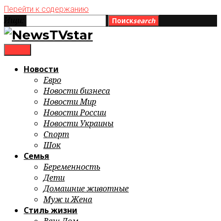
Перейти к содержанию
Ищи:
Поиск
search
menu
Новости
Евро
Новости бизнеса
Новости Мир
Новости России
Новости Украины
Спорт
Шок
Семья
Беременность
Дети
Домашние животные
Муж и Жена
Стиль жизни