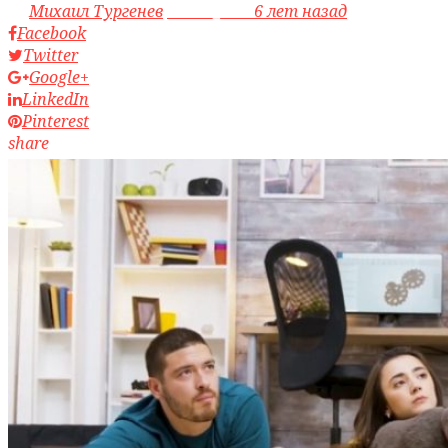
by
Михаил Тургенев
access_time
6 лет назад
Facebook
Twitter
Google+
LinkedIn
Pinterest
share