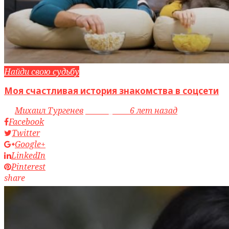
Найди свою судьбу
Моя счастливая история знакомства в соцсети
by
Михаил Тургенев
access_time
6 лет назад
Facebook
Twitter
Google+
LinkedIn
Pinterest
share