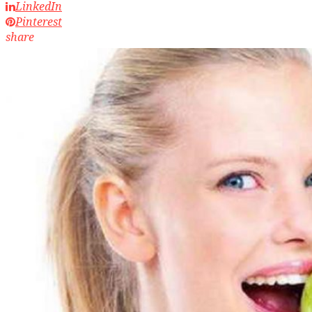
LinkedIn
Pinterest
share