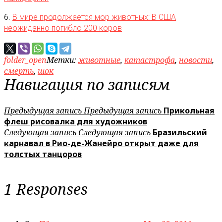
6.
В мире продолжается мор животных: В США
неожиданно погибло 200 коров
folder_open
Метки:
животные
,
катастрофа
,
новости
,
смерть
,
шок
Навигация по записям
Предыдущая запись
Предыдущая запись
Прикольная
флеш рисовалка для художников
Следующая запись
Следующая запись
Бразильский
карнавал в Рио-де-Жанейро открыт даже для
толстых танцоров
1 Responses