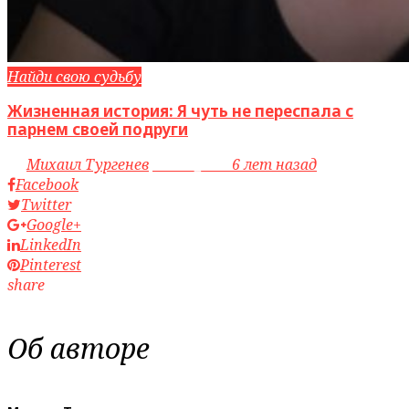
Найди свою судьбу
Жизненная история: Я чуть не переспала с
парнем своей подруги
by
Михаил Тургенев
access_time
6 лет назад
Facebook
Twitter
Google+
LinkedIn
Pinterest
share
Об авторе