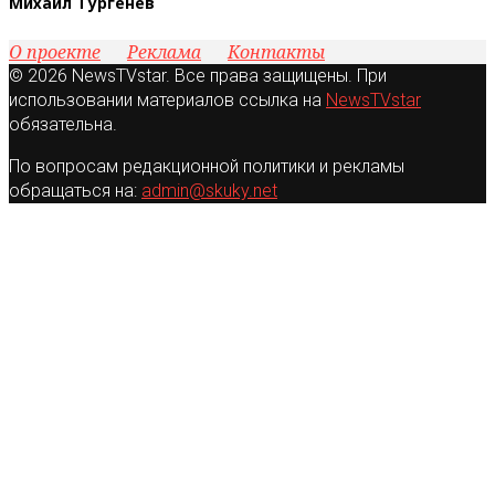
Михаил Тургенев
О проекте
Реклама
Контакты
© 2026 NewsTVstar. Все права защищены. При
использовании материалов ссылка на
NewsTVstar
обязательна.
По вопросам редакционной политики и рекламы
обращаться на:
admin@skuky.net