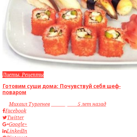
Диеты, Рецепты
Готовим суши дома: Почувствуй себя шеф-
поваром
by
Михаил Тургенев
access_time
5 лет назад
Facebook
Twitter
Google+
LinkedIn