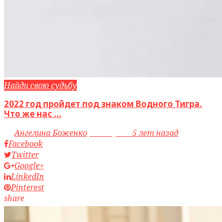
Найди свою судьбу
2022 год пройдет под знаком Водного Тигра.
Что же нас ...
by
Ангелина Боженко
access_time
5 лет назад
Facebook
Twitter
Google+
LinkedIn
Pinterest
share