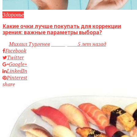
Здоровье
Какие очки лучше покупать для коррекции
зрения: важные параметры выбора?
by
Михаил Тургенев
access_time
5 лет назад
Facebook
Twitter
Google+
LinkedIn
Pinterest
share