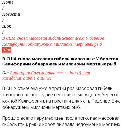
Home
/
Новости
/
Шок
/
В США снова массовая гибель животных: У берегов
Калифорнии обнаружены миллионы мертвых рыб
Шок
В США снова массовая гибель животных: У берегов
Калифорнии обнаружены миллионы мертвых рыб
От
Виктория Согомонова
access_time
15 лет
назад
chat_bubble_outline
1
В США отмечена уже в третий раз массовая гибель
животных за последние несколько месяцев: у берегов
южной Калифорнии, на пристани для яхт в Редондо-Бич,
обнаружены миллионы мертвых рыб
.
Прошло всего пару месяцев после того, как массовая
гибель птиц, рыб и коров вызвала недоумение местных