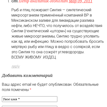
От
Пётр аналитик-геополит
Мар 09, 2011
Рыб и птиц пожирает Синтия — синтетический
микроорганизм применённый компанией BP в
Мексиканском заливе для ликвидации разлива
нефти, либо НЕЧТО, что получилось от воздействия
Синтии (генетический «шторм») на существующие
живые микроорганизмы, Синтию трудно улолвить
как яд, или инфекцию. Можно попробовать бросить
мёртвую рыбу или птицу в ведро с соляркой, если
это Синтия то она сожрёт углеводороды.
ВСЕМУ ЖИВОМУ .ИЗДЕЦ
reply
Добавить комментарий
Ваш адрес email не будет опубликован.
Обязательные
поля помечены
*