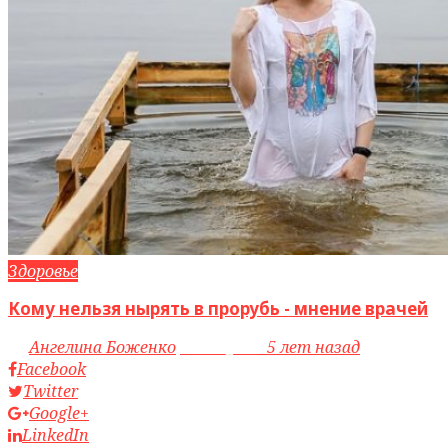
Здоровье
Кому нельзя нырять в прорубь - мнение врачей
by
Ангелина Боженко
access_time
5 лет назад
Facebook
Twitter
Google+
LinkedIn