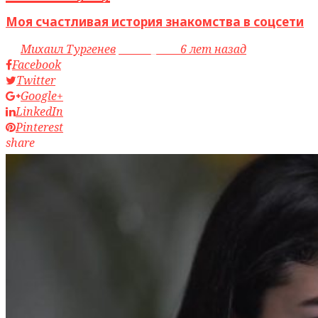
Моя счастливая история знакомства в соцсети
by
Михаил Тургенев
access_time
6 лет назад
Facebook
Twitter
Google+
LinkedIn
Pinterest
share