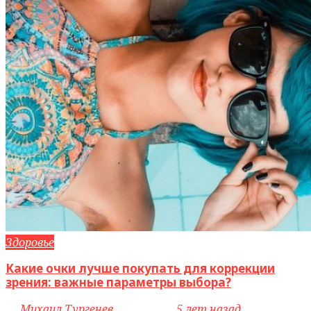
Здоровье
Какие очки лучше покупать для коррекции
зрения: важные параметры выбора?
by
Михаил Тургенев
access_time
5 лет назад