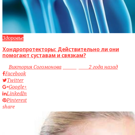
Здоровье
Хондропротекторы: Действительно ли они
помогают суставам и связкам?
by
Виктория Согомонова
access_time
2 года назад
Facebook
Twitter
Google+
LinkedIn
Pinterest
share