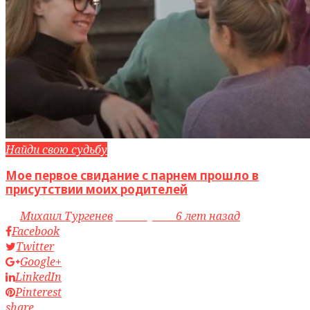
Найди свою судьбу
Мое первое свидание с парнем прошло в
присутствии моих родителей
by
Михаил Тургенев
access_time
6 лет назад
Facebook
Twitter
Google+
LinkedIn
Pinterest
share