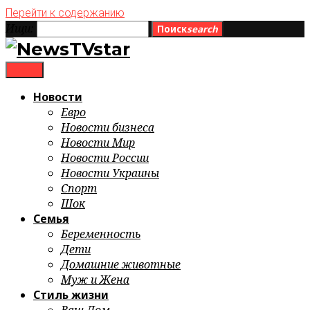
Перейти к содержанию
Ищи:
Поиск
search
menu
Новости
Евро
Новости бизнеса
Новости Мир
Новости России
Новости Украины
Спорт
Шок
Семья
Беременность
Дети
Домашние животные
Муж и Жена
Стиль жизни