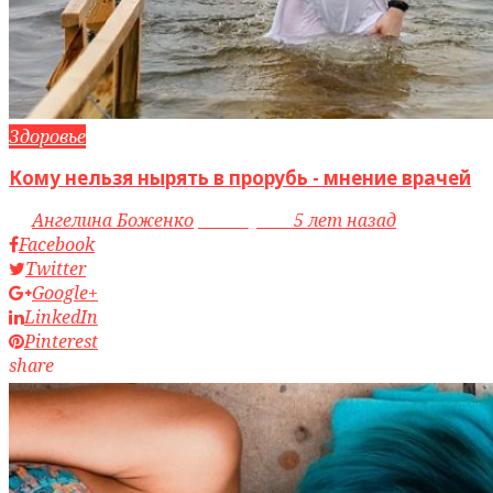
Здоровье
Кому нельзя нырять в прорубь - мнение врачей
by
Ангелина Боженко
access_time
5 лет назад
Facebook
Twitter
Google+
LinkedIn
Pinterest
share