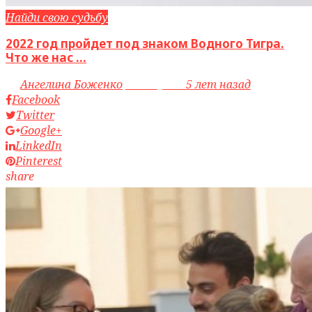
Найди свою судьбу
2022 год пройдет под знаком Водного Тигра.
Что же нас ...
by
Ангелина Боженко
access_time
5 лет назад
Facebook
Twitter
Google+
LinkedIn
Pinterest
share