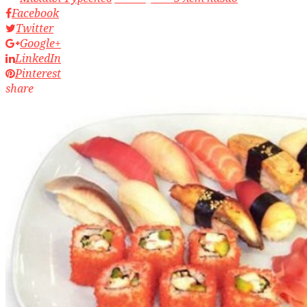
Facebook
Twitter
Google+
LinkedIn
Pinterest
share