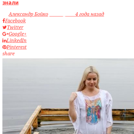
знали
by
Александр Бойко
access_time
4 года назад
Facebook
Twitter
Google+
LinkedIn
Pinterest
share