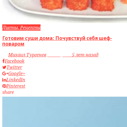
Диеты, Рецепты
Готовим суши дома: Почувствуй себя шеф-
поваром
by
Михаил Тургенев
access_time
5 лет назад
Facebook
Twitter
Google+
LinkedIn
Pinterest
share