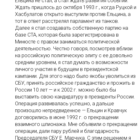
Ельцина не стал, а стал ждать развития событий.
Ждать пришлось до октября 1993 г., когда Руцкой и
Хасбулатов открыто выступили против Ельцина, а
тот в ответ расстрелял парламент из танков.
Далее я стал создавать собственную партию на
базе СТА, которая была зарегистрирована в
Минюсте с правом заниматься политической
деятельностью. Честно говоря, посмотрев вблизи
на российскую политическую элиту с ее довольно
средним уровнем, я стал думать о возможности
личного участия в будущем в президентской
кампании. Для этого надо было якобы уволиться из
СБУ, принять российское гражданство и прожить в
России 10 лет — и к 2002 г. можно было бы
выставить свою кандидатуру в президенты России.
Операция развивалась успешно, а дальше
произошло непредвиденное — Ельцин и Кравчук
договорились в июне 1992 г. о прекращении
взаимного шпионажа. Мне объявили о прекращении
операции, дали пару рублей и благодарность
Председателя СБУ Е. Марчука. С этим решением я