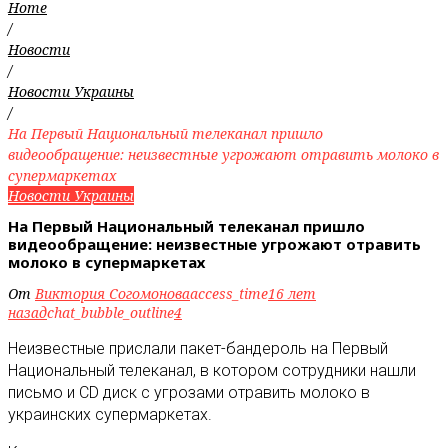
Home
/
Новости
/
Новости Украины
/
На Первый Национальный телеканал пришло
видеообращение: неизвестные угрожают отравить молоко в
супермаркетах
Новости Украины
На Первый Национальный телеканал пришло
видеообращение: неизвестные угрожают отравить
молоко в супермаркетах
От
Виктория Согомонова
access_time
16 лет
назад
chat_bubble_outline
4
Неизвестные прислали пакет-бандероль на Первый
Национальный телеканал, в котором сотрудники нашли
письмо и CD диск с угрозами отравить молоко в
украинских супермаркетах.