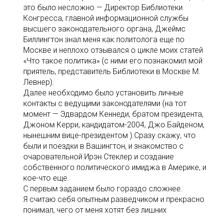
это было несложно — Директор Библиотеки
Конгресса, главной информационной службы
высшего законодательного органа, Джеймс
Биллингтон знал меня как политологa еще по
Москве и неплохо отзывался о цикле моих статей
«Что такое политика» (с ними его познакомил мой
приятель, представитель Библиотеки в Москве М.
Левнер).
Далее необходимо было установить личные
контакты с ведущими законодателями (на тот
момент — Эдвардом Кеннеди, братом президента,
Джоном Керри, кандидатом-2004, Джо Байденом,
нынешним вице-президентом ).Сразу скажу, что
были и поездки в Вашингтон, и знакомство с
очаровательной Ирэн Стеклер и создание
собственного политического имиджа в Америке, и
кое-что еще.
С первым заданием было гораздо сложнее.
Я считаю себя опытным разведчиком и прекрасно
понимал, чего от меня хотят без лишних