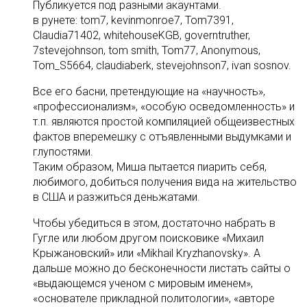
Публикуется под разными акаунтами.
в рунете: tom7, kevinmonroe7, Tom7391,
Claudia71402, whitehouseKGB, governtruther,
7stevejohnson, tom smith, Tom77, Anonymous,
Tom_S5664, claudiaberk, stevejohnson7, ivan sosnov.
Все его басни, претендующие на «научность»,
«профессионализм», «особую осведомленность» и
т.п. являются простой компиляцией общеизвестных
фактов вперемешку с отъявленными выдумками и
глупостями.
Таким образом, Миша пытается пиарить себя,
любимого, добиться получения вида на жительство
в США и разжиться деньжатами.
Чтобы убедиться в этом, достаточно набрать в
Гугле или любом другом поисковике «Михаил
Крыжановский» или «Mikhail Kryzhanovsky». А
дальше можно до бесконечности листать сайты о
«выдающемся ученом с мировым именем»,
«основателе прикладной политологии», «авторе