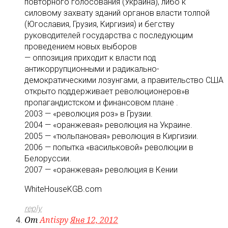
повторного голосования (Украина), либо к
силовому захвату зданий органов власти толпой
(Югославия, Грузия, Киргизия) и бегству
руководителей государства с последующим
проведением новых выборов
— оппозиция приходит к власти под
антикоррупционными и радикально-
демократическими лозунгами, a правительство США
открыто поддерживает революционеров»в
пропагандистском и финансовом плане .
2003 — «революция роз» в Грузии.
2004 — «оранжевая» революция на Украине.
2005 — «тюльпановая» революция в Киргизии.
2006 — попытка «васильковой» революции в
Белоруссии.
2007 — «оранжевая» революция в Кении
WhiteHouseKGB.com
reply
От
Antispy
Янв 12, 2012