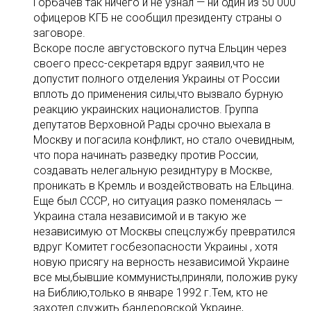
Горбачев так ничего и не узнал — ни один из 50 000
офицеров КГБ не сообщил президенту страны о
заговоре.
Вскоре после августовского путча Ельцин через
своего пресс-секретаря вдруг заявил,что не
допустит полного отделения Украины от Роcсии
вплоть до применения силы,что вызвало бурную
реакцию украинских националистов. Группа
депутатов Верховной Рады срочно выехала в
Москву и погасила конфликт, но стало очевидным,
что пора начинать разведку против России,
создавать нелегальную резиднтуру в Москве,
проникать в Кремль и воздействовать на Ельцина.
Еще был СССР, но ситуация разко поменялась —
Украина стала независимой и в такую же
независимую от Москвы спецслужбу превратился
вдруг Комитет госбезопасности Украины , хотя
новую присягу на верность независимой Украине
все мы,бывшие коммунисты,приняли, положив руку
на Библию,только в январе 1992 г.Тем, кто не
захотел служить бандеровской Украине,