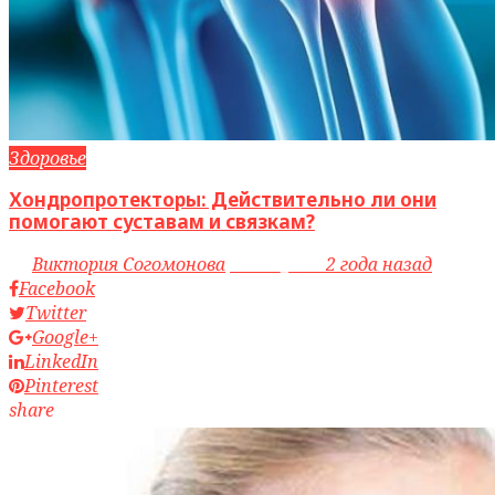
Здоровье
Хондропротекторы: Действительно ли они
помогают суставам и связкам?
by
Виктория Согомонова
access_time
2 года назад
Facebook
Twitter
Google+
LinkedIn
Pinterest
share