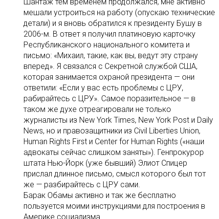
Шантаж тем временем продолжался, мне активно
мешали устроиться на работу (опускаю технические
детали) и я вновь обратился к президенту Бушу в
2006-м. В ответ я получил платиновую карточку
Республиканского национального комитета и
письмо: «Михаил, такие, как вы, ведут эту страну
вперед». Я связался с Секретной службой США,
которая занимается охраной президента — они
ответили: «Если у вас есть проблемы с ЦРУ,
рабирайтесь с ЦРУ». Самое поразительное — в
таком же духе отреагировали не только
журналисты из New York Times, New York Post и Daily
News, но и правозащитники из Civil Liberties Union,
Human Rights First и Center for Human Rights («наши
адвокаты сейчас слишком заняты»). Генпрокурор
штата Нью-Йорк (уже бывший) Элиот Спицер
прислал длинное письмо, смысл которого был тот
же — разбирайтесь с ЦРУ сами.
Барак Обамы активно и так же бесплатно
пользуется моими инструкциями для построения в
Америке социализма.