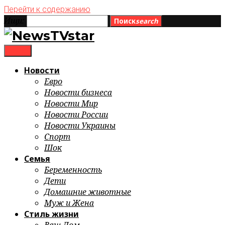
Перейти к содержанию
Ищи:
Поиск
search
menu
Новости
Евро
Новости бизнеса
Новости Мир
Новости России
Новости Украины
Спорт
Шок
Семья
Беременность
Дети
Домашние животные
Муж и Жена
Стиль жизни