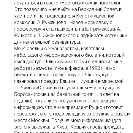
печататься в газете «Ностальгия» как политолог.
Это позволило мне выйти на Верховный Совет, в
частности, на председателя Конституционной
комиссии О. Румянцева . Через московскую
профессуру я стал выходить на Е. Примакова, А.
Руцкого и В. Жириновского и подбирать источники
для нелегальной резидентуры.
Меня свели и с журналистом , издателем
небольшого информационного бюлетня, который
имел доступ к Ельцину и который предложил мне
работать вместе. Уже в феврале 1992 г. я мог
выехать с ним в Горьковскую область, куда
планировал поездку Ельцин — лучший в мире, мой
любимый «Стечкин» с глушителем — и нету «царя
Бориса» (помешал банальный грипп — я слег на
неделю).Тогда же я получил очень серьезную
информацию, что вице-президент Руцкой готовит
переворот, а его люди складируют оружие в разных
местах Москвы. Получив мою информацию (для
этого я выезжал в Киев), Кравчук предупреждать