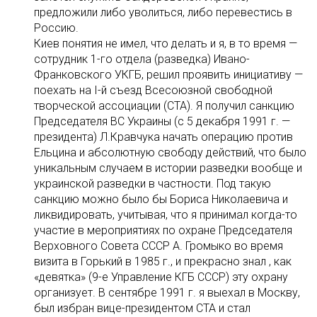
предложили либо уволиться, либо перевестись в
Россию.
Киев понятия не имел, что делать и я, в то время —
сотрудник 1-го отдела (разведка) Ивано-
Франковского УКГБ, решил проявить инициативу —
поехать на I-й съезд Всесоюзной свободной
творческой ассоциации (СТА). Я получил санкцию
Председателя ВС Украины (с 5 декабря 1991 г. —
президента) Л.Кравчука начать операцию против
Ельцина и абсолютную свободу действий, что было
уникальным случаем в истории разведки вообще и
украинской разведки в частности. Под такую
санкцию можно было бы Бориса Никoлаевича и
ликвидировать, учитывая, что я принимал когда-то
участие в мероприятиях по охране Председателя
Верховного Совета СССР А. Громыко во время
визита в Горький в 1985 г., и прекрасно знал , как
«девятка» (9-е Управление КГБ СССР) эту охрану
организует. В сентябре 1991 г. я выехал в Москву,
был избран вице-президентом СТА и стал