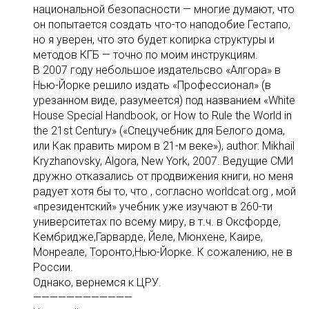
национальной безопасности — многие думают, что
он попытается создать чтo-то наподобие Гестапо,
но я уверен, что это будет копирка структуры и
методов КГБ — точно по моим инструкциям.
В 2007 году небольшое издательсво «Алгора» в
Нью-Йорке решило издать «Профессионал» (в
урезанном виде, разумеется) под названием «White
House Special Handbook, or How to Rule the World in
the 21st Century» («Спецучебник для Белого дома,
или Как править миром в 21-м веке»), author: Mikhail
Kryzhanovsky, Algora, New York, 2007. Ведущие СМИ
дружно отказались от продвижения книги, но меня
радует хотя бы то, что , согласно worldcat.org , мой
«президентский» учебник уже изучают в 260-ти
университетах по всему миру, в т.ч. в Оксфорде,
Кембридже,Гарварде, Йеле, Мюнхене, Каире,
Монреале, Торонто,Нью-Йорке. К сожалению, не в
России.
Однако, вернемся к ЦРУ.
————————————