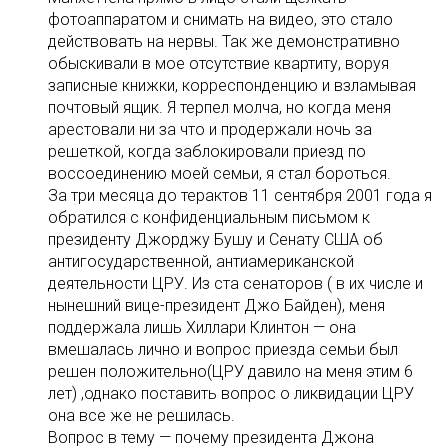
фотоаппаратом и снимать на видео, это стало
действовать на нервы. Так же демонстративно
обыскивали в мое отсутствие квартиту, воруя
записные книжки, корреспонденцию и взламывая
почтовый ящик. Я терпел молча, но когда меня
арестовали ни за что и продержали ночь за
решеткой, когда заблокировали приезд по
воссоединению моей семьи, я стал бороться.
За три месяца до терактов 11 сентября 2001 года я
обратился с конфиденциальным письмом к
президенту Джорджу Бушу и Сенату США об
антигосударственной, антиамериканской
деятельности ЦРУ. Из ста сенаторов ( в их числе и
нынешний вице-президент Джо Байден), меня
поддержала лишь Хиллари Клинтон — она
вмешалась лично и вопрос приезда семьи был
решен положительно(ЦРУ давило на меня этим 6
лет) ,однако поставить вопрос о ликвидации ЦРУ
она все же не решилась.
Вопрос в тему — почему президента Джона