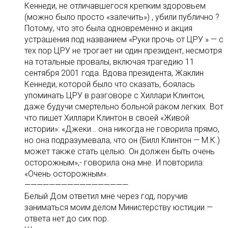
Кеннеди, не отличавшегося крепким здоровьем
(можно было просто «залечить») , убили публично ?
Потому, что это была одновременно и акция
устрашения под названием «Руки прочь от ЦРУ » — с
тех пор ЦРУ не трогает ни один президент, несмотря
на тотальные провалы, включая трагедию 11
сентября 2001 года. Вдова президента, Жаклин
Кеннеди, которой было что сказать, боялась
упоминать ЦРУ в разговоре с Хиллари Клинтон,
даже будучи смертельно больной раком легких. Вот
что пишет Хиллари Клинтон в своей «Живой
истории»: «Джеки… она никогда не говорила прямо,
но она подразумевала, что он (Билл Клинтон — М.К.)
может также стать целью. Он должен быть очень
осторожным»,- говорила она мне. И повторила:
«Очень осторожным».
—————————————————
Белый Дом ответил мне через год, поручив
заниматься моим делом Министерству юстиции —
ответа нет до сих пор.