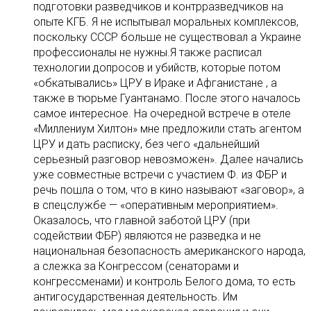
подготовки разведчиков и контрразведчиков на
опыте КГБ. Я не испытывал моральных комплексов,
поскольку СССР больше не существовал а Украине
профессионалы не нужны.Я также расписал
технологии допросов и убийств, которые потом
«обкатывались» ЦРУ в Ираке и Афганистане , а
также в тюрьме Гуантанамо. После этого началось
самое интересное. На очередной встрече в отеле
«Миллениум Хилтон» мне предложили стать агентом
ЦРУ и дать расписку, без чего «дальнейший
серьезный разговор невозможен». Далее начались
уже совместные встречи с участием Ф. из ФБР и
речь пошла о том, что в кино называют «заговор», а
в спецслужбе — «оперативным мероприятием».
Оказалось, что главной заботой ЦРУ (при
содействии ФБР) являются не разведка и не
национальная безопасность американского народа,
а слежка за Конгрессом (сенаторами и
конгрессменами) и контроль Белого дoма, то есть
антигосударственная деятельность. Им