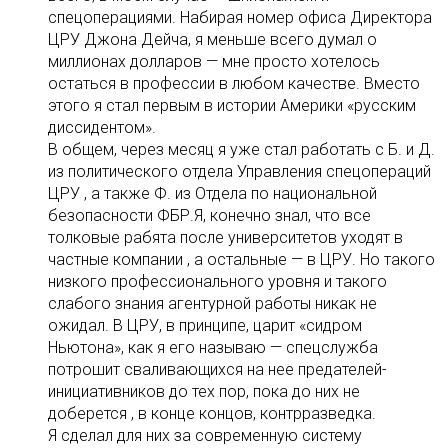
спецоперациями. Набирая номер офиса Директора
ЦРУ Джона Дейча, я меньше всего думал о
миллионах долларов — мне просто хотелось
остаться в профессии в любом качестве. Bместо
этого я стал первым в истории Америки «русским
диссидентом».
В общем, через месяц я уже стал работать с Б. и Д.
из политического отдела Управления спецопераций
ЦРУ , а также Ф. из Отдела по национальной
безопасности ФБР.Я, конечно знал, что все
толковые рабята после университетов уходят в
частные компании , а остальные — в ЦРУ. Но такого
низкого профессионального уровня и такого
слабого знания агентурной работы никак не
ожидал. В ЦРУ, в принципе, царит «сидром
Ньютона», как я его называю — спецслужба
потрошит сваливающихся на нее предателей-
инициативников до тех пор, пока до них не
доберется , в конце концов, контрразведка.
Я сделал для них за современную систему