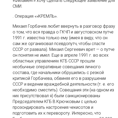
«Филамент» хочу сделать следующее заявление для
СМИ.
. Операция «»КРЕМЛЬ».
Михаил Горбачев любит ввернуть в разговор фразу
о том, что вся правда о ГКЧП и августовском путче
1991 г. известна только ему (имея в виду, что он
сам же организовал псевдопутч, чтобы спасти
СССР от развала). Михаил Сергеевич врет — о путче
он понятия не имел. Еще в апреле 1991 г. во всех
областных управлениях КГБ СССР прошли
необычные оперативные совещания личного
состава, где начальники обрушились с резкой
критикой Горбачева, обвиняя его в разрушении
СССР и ведении враждебной деятельности (т. е. его
необходимо сместить). Совещания эти (на одном из
них присутствoвал я) были санкционированы
Председателем КГБ B.Крючковым c целью
прозондировать настроения чекисотoв и
подготовить их к перевороту. Интересно, что