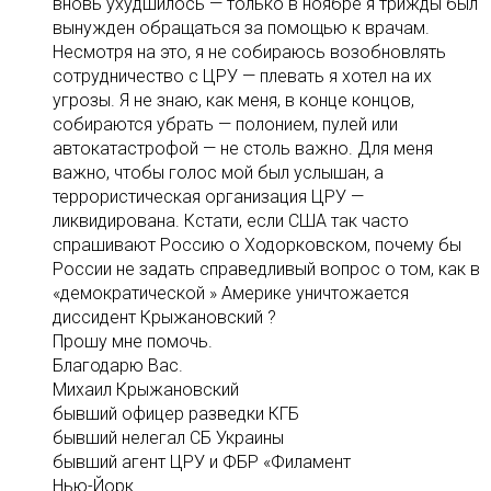
вновь ухудшилось — только в ноябре я трижды был
вынужден обращаться за помощью к врачам.
Несмотря на это, я не собираюсь возобновлять
сотрудничество с ЦРУ — плевать я хотел на их
угрозы. Я не знаю, как меня, в конце концов,
собираются убрать — полонием, пулей или
автокатастрофой — не столь важно. Для меня
важно, чтобы голос мой был услышан, а
террористическая организация ЦРУ —
ликвидирована. Кстати, если США так часто
спрашивают Россию о Ходорковском, почему бы
России не задать справедливый вопрос о том, как в
«демократической » Америке уничтожается
диссидент Крыжановский ?
Прошу мне помочь.
Благодарю Вас.
Михаил Крыжановский
бывший офицер разведки КГБ
бывший нелегал СБ Украины
бывший агент ЦРУ и ФБР «Филамент
Нью-Йорк