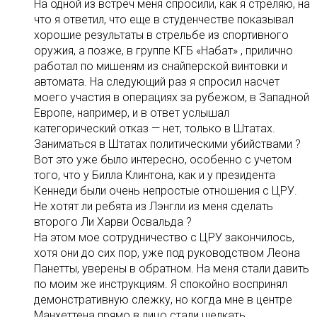
На одной из встреч меня спросили, как я стреляю, на
что я ответил, что еще в студенчестве показывал
хорошие результаты в стрельбе из спортивного
оружия, а позже, в группе КГБ «Набат» , прилично
работал по мишеням из снайперской винтовки и
автомата. На следующий раз я спросил насчет
моего участия в операциях за рубежом, в Западной
Европе, например, и в ответ услышал
категорический отказ — нет, только в Штатах.
Заниматься в Штатах политическими убийствами ?
Вот это уже было интересно, особенно с учетом
того, что у Билла Клинтона, как и у президента
Кеннеди были очень непростые отношения с ЦРУ.
Не хотят ли ребята из Лэнгли из меня сделать
второго Ли Харви Освальда ?
Hа этом мое сотрудничество с ЦРУ закончилось,
хотя они до сих пор, уже под руководством Леона
Панетты, уверены в обратном. На меня стали давить
по моим же инструкциям. Я спокойно воспринял
демонстративную слежку, но когда мне в центре
Манхеттена прямо в лицо стали щелкать