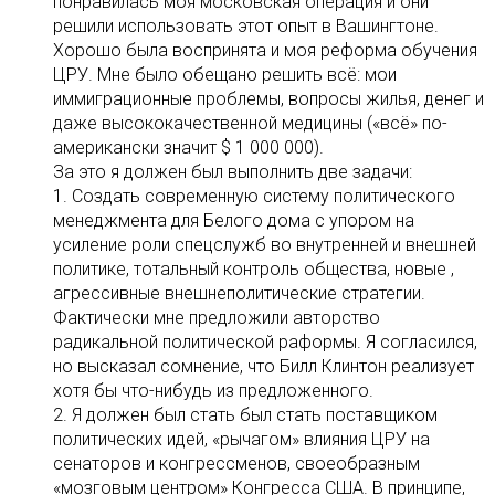
понравилась моя московская операция и они
решили использовать этот опыт в Вашингтоне.
Xорошо была воспринята и моя реформа обучения
ЦРУ. Мне было обещано решить всё: мои
иммиграционные проблемы, вопросы жилья, денег и
даже высококачественной медицины («всё» по-
американски значит $ 1 000 000).
За это я должен был выполнить две задачи:
1. Создать современную систему политического
менеджмента для Белого дoма с упором на
усиление роли спецслужб во внутренней и внешней
политикe, тотальный контроль общества, новые ,
агрессивные внешнеполитические стратегии.
Фактически мне предложили авторство
радикальной политической раформы. Я согласился,
но высказал сомнение, что Билл Клинтон реализует
хотя бы что-нибудь из предложенного.
2. Я должен был стать был стать поставщиком
политических идей, «рычагом» влияния ЦРУ на
сенаторов и конгрессменов, своеобразным
«мозговым центром» Конгресса США. В принципе,