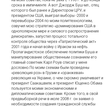
срока в импичменте. A вот Джордж Буш-мл., отец
которого был ранее и Директором ЦРУ, и
президентом США, выиграл выборы -2000 и
перевыборы-2004 по моим политтехнологиям,
озвучил мою стратегию «доминирования США в
однополярном мире и силового распространения
демократии», запустил процесс тотального
контроля общества через «Патриотический акт»
2001 года и начал войну с Ираком за нефть.
Пропагандистское обеспечение политики Буша и
манипулирование общественным сознанием его
главный советник Карл Роув списал у меня
дословно.По моим схемам были проведены
«революция роз» в Грузии и «оранжевая»
революция на Украине, о чем скромно умалчивает и
президент Саакашвили, и президент Ющенко.Обама
пользуется моими экономическими и
дипломатическими советами. Кроме того, в свой
предвыборной речи в июле 2008 г. он заявил о
необходимости создания гражданской службы