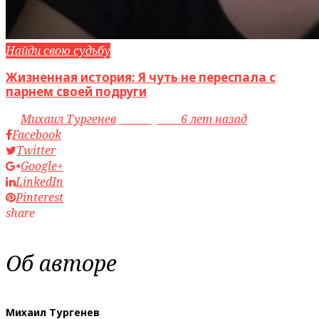
Найди свою судьбу
Жизненная история: Я чуть не переспала с
парнем своей подруги
by
Михаил Тургенев
access_time
6 лет назад
Facebook
Twitter
Google+
LinkedIn
Pinterest
share
Об авторе
Михаил Тургенев