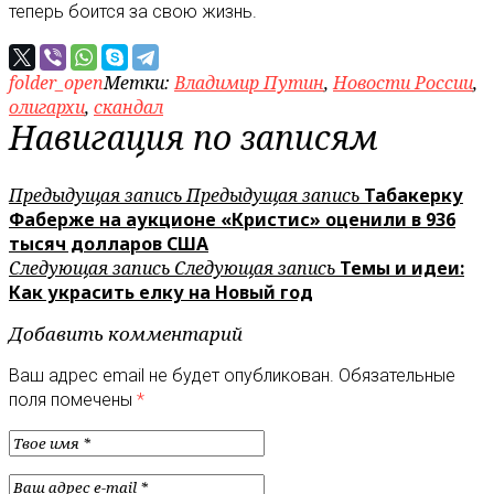
теперь боится за свою жизнь.
folder_open
Метки:
Владимир Путин
,
Новости России
,
олигархи
,
скандал
Навигация по записям
Предыдущая запись
Предыдущая запись
Табакерку
Фаберже на аукционе «Кристис» оценили в 936
тысяч долларов США
Следующая запись
Следующая запись
Темы и идеи:
Как украсить елку на Новый год
Добавить комментарий
Ваш адрес email не будет опубликован.
Обязательные
поля помечены
*