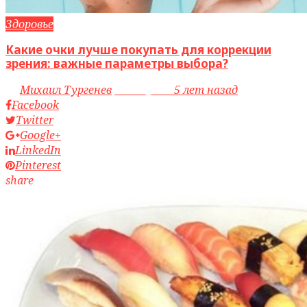
Здоровье
Какие очки лучше покупать для коррекции
зрения: важные параметры выбора?
by
Михаил Тургенев
access_time
5 лет назад
Facebook
Twitter
Google+
LinkedIn
Pinterest
share