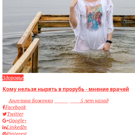
Здоровье
Кому нельзя нырять в прорубь - мнение врачей
by
Ангелина Боженко
access_time
5 лет назад
Facebook
Twitter
Google+
LinkedIn
Pinterest