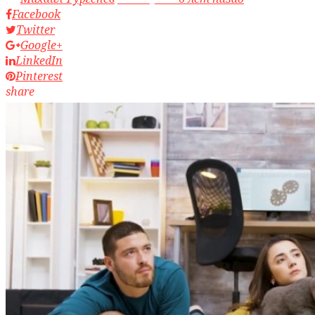
Facebook
Twitter
Google+
LinkedIn
Pinterest
share