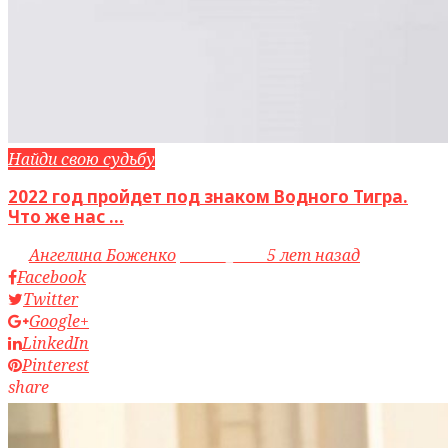
Найди свою судьбу
2022 год пройдет под знаком Водного Тигра.
Что же нас ...
by
Ангелина Боженко
access_time
5 лет назад
Facebook
Twitter
Google+
LinkedIn
Pinterest
share