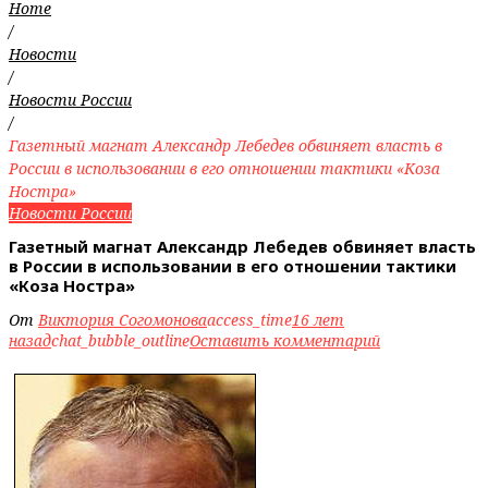
Home
/
Новости
/
Новости России
/
Газетный магнат Александр Лебедев обвиняет власть в
России в использовании в его отношении тактики «Коза
Ностра»
Новости России
Газетный магнат Александр Лебедев обвиняет власть
в России в использовании в его отношении тактики
«Коза Ностра»
От
Виктория Согомонова
access_time
16 лет
назад
chat_bubble_outline
Оставить комментарий