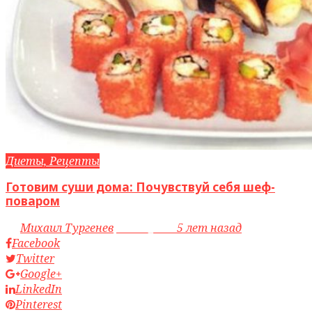
Диеты, Рецепты
Готовим суши дома: Почувствуй себя шеф-
поваром
by
Михаил Тургенев
access_time
5 лет назад
Facebook
Twitter
Google+
LinkedIn
Pinterest