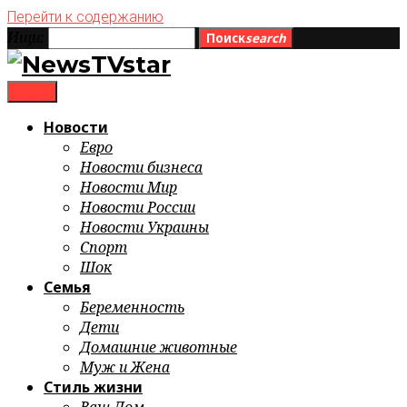
Перейти к содержанию
Ищи:
Поиск
search
menu
Новости
Евро
Новости бизнеса
Новости Мир
Новости России
Новости Украины
Спорт
Шок
Семья
Беременность
Дети
Домашние животные
Муж и Жена
Стиль жизни