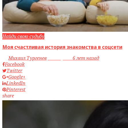
Найди свою судьбу
Моя счастливая история знакомства в соцсети
by
Михаил Тургенев
access_time
6 лет назад
Facebook
Twitter
Google+
LinkedIn
Pinterest
share