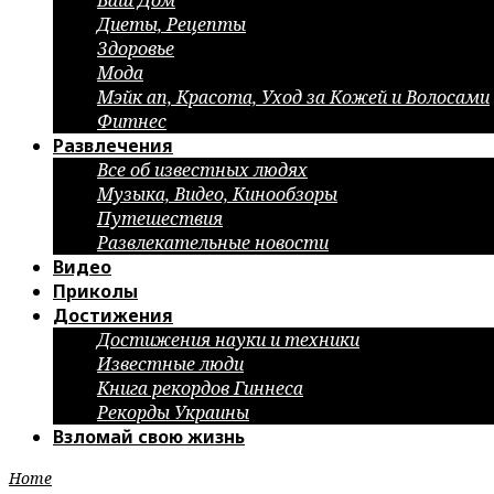
Ваш Дом
Диеты, Рецепты
Здоровье
Мода
Мэйк ап, Красота, Уход за Кожей и Волосами
Фитнес
Развлечения
Все об известных людях
Музыка, Видео, Кинообзоры
Путешествия
Развлекательные новости
Видео
Приколы
Достижения
Достижения науки и техники
Известные люди
Книга рекордов Гиннеса
Рекорды Украины
Взломай свою жизнь
Home