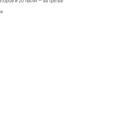
торое и 20 тысяч — за третье.
м.