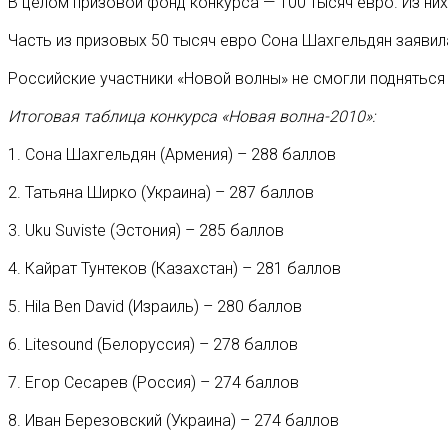
В целом призовой фонд конкурса — 100 тысяч евро. Из них 
Часть из призовых 50 тысяч евро Сона Шахгельдян заяви
Российские участники «Новой волны» не смогли подняться
Итоговая таблица конкурса «Новая волна-2010»:
1. Сона Шахгельдян (Армения) – 288 баллов
2. Татьяна Ширко (Украина) – 287 баллов
3. Uku Suviste (Эстония) – 285 баллов
4. Кайрат Тунтеков (Казахстан) – 281 баллов
5. Hila Ben David (Израиль) – 280 баллов
6. Litesound (Белоруссия) – 278 баллов
7. Егор Сесарев (Россия) – 274 баллов
8. Иван Березовский (Украина) – 274 баллов