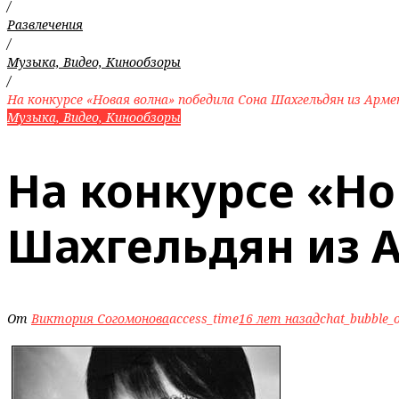
/
Развлечения
/
Музыка, Видео, Кинообзоры
/
На конкурсе «Новая волна» победила Сона Шахгельдян из Армен
Музыка, Видео, Кинообзоры
На конкурсе «Но
Шахгельдян из 
От
Виктория Согомонова
access_time
16 лет назад
chat_bubble_o