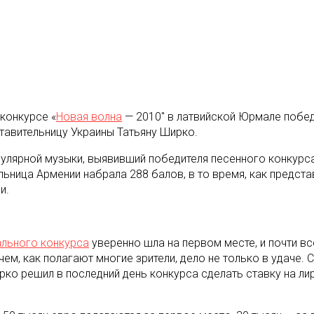
конкурсе «
Новая волна
— 2010″ в латвийской Юрмале побед
ставительницу Украины Татьяну Ширко
.
пулярной музыки, выявивший победителя песенного конкурс
ьница Армении набрала 288 балов, в то время, как предст
и.
льного конкурса
уверенно шла на первом месте, и почти все
ем, как полагают многие зрители, дело не только в удаче. 
рко решил в последний день конкурса сделать ставку на ли