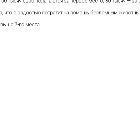
50 тысяч евро полагаются за первое место, 30 тысяч — за в
ла, что с радостью потратит на помощь бездомным животны
 выше 7-го места.