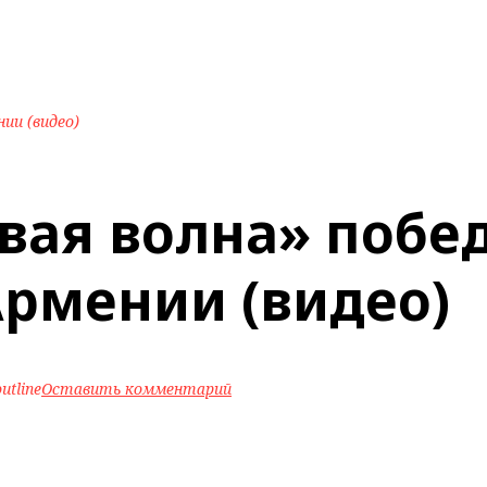
ии (видео)
вая волна» побе
Армении (видео)
utline
Оставить комментарий