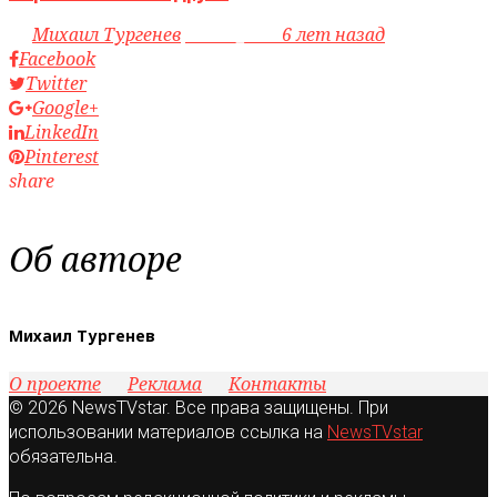
by
Михаил Тургенев
access_time
6 лет назад
Facebook
Twitter
Google+
LinkedIn
Pinterest
share
Об авторе
Михаил Тургенев
О проекте
Реклама
Контакты
© 2026 NewsTVstar. Все права защищены. При
использовании материалов ссылка на
NewsTVstar
обязательна.