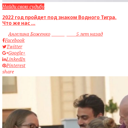
Найди свою судьбу
2022 год пройдет под знаком Водного Тигра.
Что же нас ...
by
Ангелина Боженко
access_time
5 лет назад
Facebook
Twitter
Google+
LinkedIn
Pinterest
share