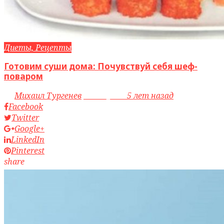
Диеты, Рецепты
Готовим суши дома: Почувствуй себя шеф-
поваром
by
Михаил Тургенев
access_time
5 лет назад
Facebook
Twitter
Google+
LinkedIn
Pinterest
share