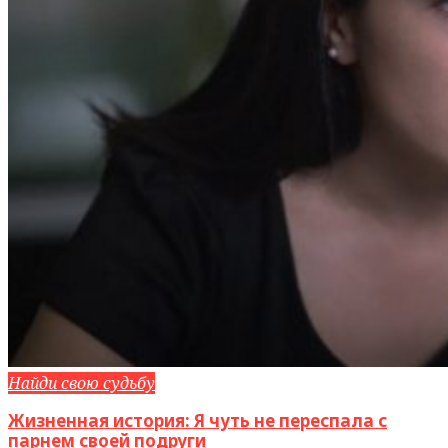
Найди свою судьбу
Жизненная история: Я чуть не переспала с
парнем своей подруги