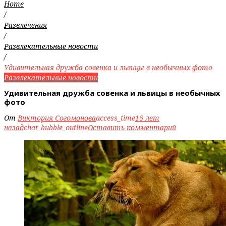
Home
/
Развлечения
/
Развлекательные новости
/
Удивительная дружба совенка и львицы в необычных фото
Развлекательные новости
Удивительная дружба совенка и львицы в необычных
фото
От
Виктория Согомонова
access_time
16 лет
назад
chat_bubble_outline
Оставить комментарий