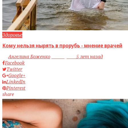
Здоровье
Кому нельзя нырять в прорубь - мнение врачей
by
Ангелина Боженко
access_time
5 лет назад
Facebook
Twitter
Google+
LinkedIn
Pinterest
share