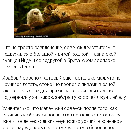
Это не просто развлечение, совенок действительно
подружился с большой и дикой кошкой — азиатской
львицей Инду и ее подругой в британском зоопарке
Пейтон, Девон
.
Храбрый совенок, который еще настолько мал, что не
научился летать, спокойно провел с львами в одной
клетке целых три дня, при этом, не вызывая никаких
подозрений у хищников, забирал у королей джунглей еду.
Удивительно, что маленький совенок после того, как
случайным образом попал в вольер к львице, остался
жив и после нескольких неуклюжих усилий, в конечном
итоге ему удалось взлететь и улететь в безопасное