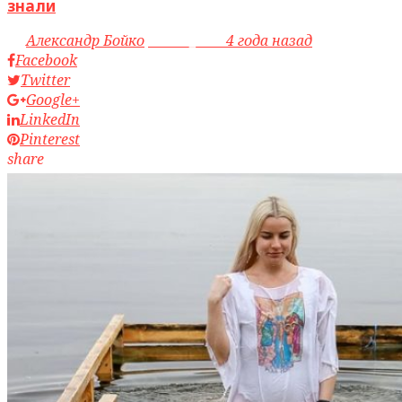
знали
by
Александр Бойко
access_time
4 года назад
Facebook
Twitter
Google+
LinkedIn
Pinterest
share