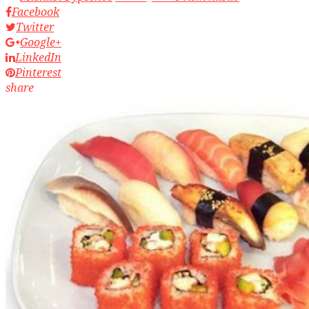
Facebook
Twitter
Google+
LinkedIn
Pinterest
share