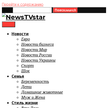
Перейти к содержанию
Ищи:
Поиск
search
menu
Новости
Евро
Новости бизнеса
Новости Мир
Новости России
Новости Украины
Спорт
Шок
Семья
Беременность
Дети
Домашние животные
Муж и Жена
Стиль жизни