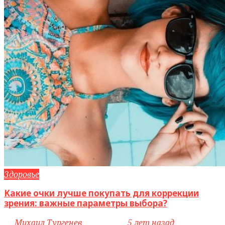
Здоровье
Какие очки лучше покупать для коррекции
зрения: важные параметры выбора?
by
Михаил Тургенев
access_time
5 лет назад