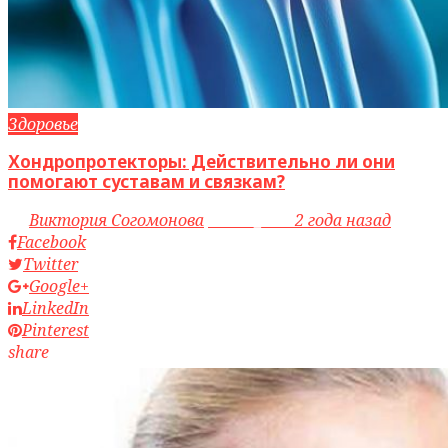
Здоровье
Хондропротекторы: Действительно ли они
помогают суставам и связкам?
by
Виктория Согомонова
access_time
2 года назад
Facebook
Twitter
Google+
LinkedIn
Pinterest
share