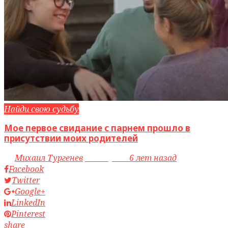
Найди свою судьбу
Мое первое свидание с парнем прошло в
присутствии моих родителей
by
Михаил Тургенев
access_time
6 лет назад
Facebook
Twitter
Google+
LinkedIn
Pinterest
share