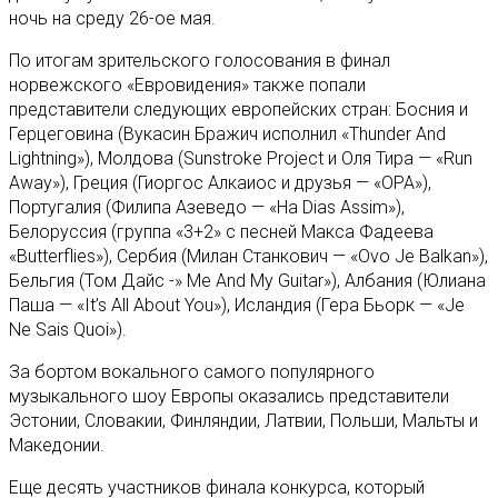
ночь на среду 26-ое мая.
По итогам зрительского голосования в финал
норвежского «Евровидения» также попали
представители следующих европейских стран: Босния и
Герцеговина (Вукасин Бражич исполнил «Thunder And
Lightning»), Молдова (Sunstroke Project и Оля Тира — «Run
Away»), Греция (Гиоргос Алкаиос и друзья — «OPA»),
Португалия (Филипа Азеведо — «Hа Dias Assim»),
Белоруссия (группа «3+2» с песней Макса Фадеева
«Butterflies»), Сербия (Милан Станкович — «Ovo Je Balkan»),
Бельгия (Том Дайс -» Me And My Guitar»), Албания (Юлиана
Паша — «It’s All About You»), Исландия (Гера Бьорк — «Je
Ne Sais Quoi»).
За бортом вокального самого популярного
музыкального шоу Европы оказались представители
Эстонии, Словакии, Финляндии, Латвии, Польши, Мальты и
Македонии.
Еще десять участников финала конкурса, который