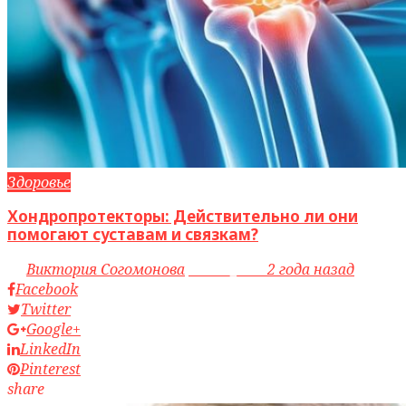
Здоровье
Хондропротекторы: Действительно ли они
помогают суставам и связкам?
by
Виктория Согомонова
access_time
2 года назад
Facebook
Twitter
Google+
LinkedIn
Pinterest
share