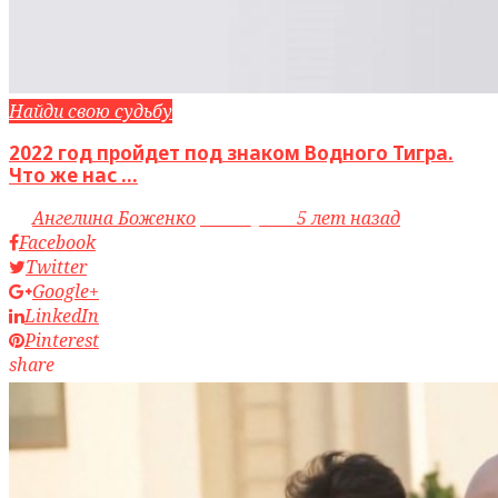
Найди свою судьбу
2022 год пройдет под знаком Водного Тигра.
Что же нас ...
by
Ангелина Боженко
access_time
5 лет назад
Facebook
Twitter
Google+
LinkedIn
Pinterest
share