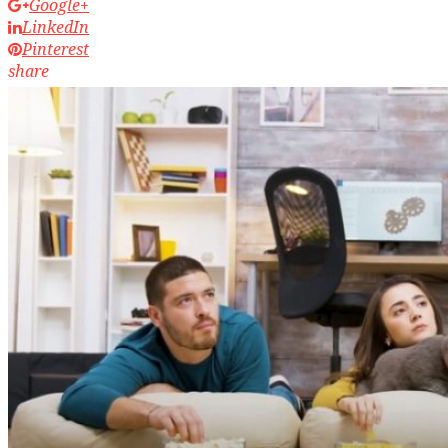
Google+
LinkedIn
Pinterest
share