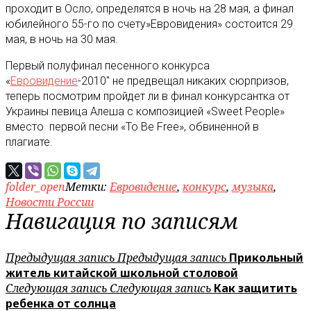
проходит в Осло, определятся в ночь на 28 мая, а финал
юбилейного 55-го по счету»Евровидения» состоится 29
мая, в ночь на 30 мая.
Первый полуфинал песенного конкурса
«
Евровидение
-2010″ не предвещал никаких сюрпризов,
теперь посмотрим пройдет ли в финал конкурсантка от
Украины певица Алеша с композицией «Sweet People»
вместо первой песни «To Be Free», обвиненной в
плагиате.
folder_open
Метки:
Евровидение
,
конкурс
,
музыка
,
Новости России
Навигация по записям
Предыдущая запись
Предыдущая запись
Прикольный
житель китайской школьной столовой
Следующая запись
Следующая запись
Как защитить
ребенка от солнца