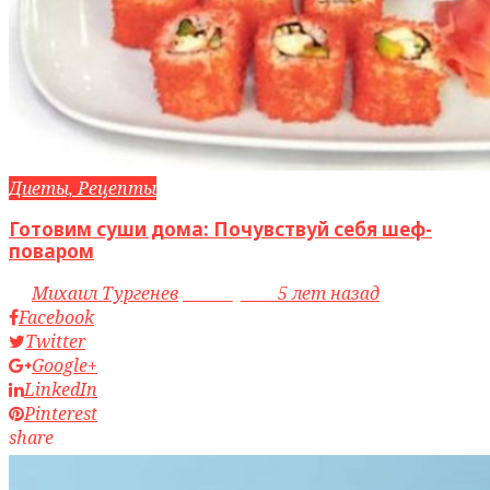
Диеты, Рецепты
Готовим суши дома: Почувствуй себя шеф-
поваром
by
Михаил Тургенев
access_time
5 лет назад
Facebook
Twitter
Google+
LinkedIn
Pinterest
share