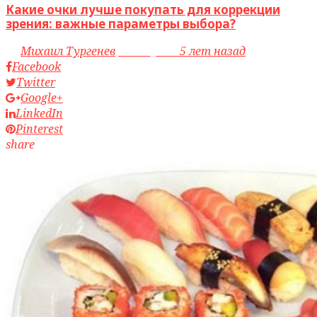
Какие очки лучше покупать для коррекции
зрения: важные параметры выбора?
by
Михаил Тургенев
access_time
5 лет назад
Facebook
Twitter
Google+
LinkedIn
Pinterest
share