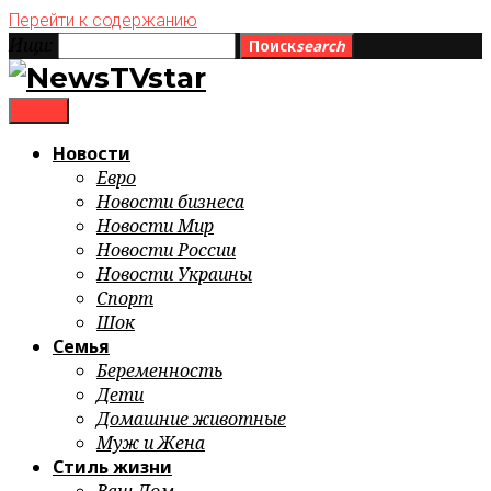
Перейти к содержанию
Ищи:
Поиск
search
menu
Новости
Евро
Новости бизнеса
Новости Мир
Новости России
Новости Украины
Спорт
Шок
Семья
Беременность
Дети
Домашние животные
Муж и Жена
Стиль жизни