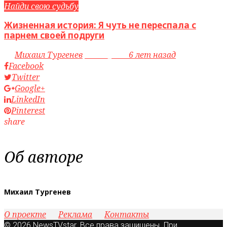
Найди свою судьбу
Жизненная история: Я чуть не переспала с
парнем своей подруги
by
Михаил Тургенев
access_time
6 лет назад
Facebook
Twitter
Google+
LinkedIn
Pinterest
share
Об авторе
Михаил Тургенев
О проекте
Реклама
Контакты
© 2026 NewsTVstar. Все права защищены. При