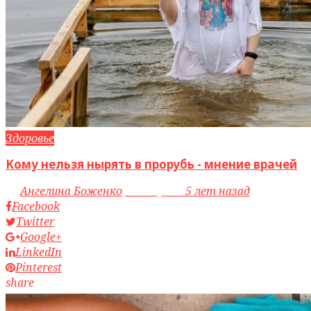
Здоровье
Кому нельзя нырять в прорубь - мнение врачей
by
Ангелина Боженко
access_time
5 лет назад
Facebook
Twitter
Google+
LinkedIn
Pinterest
share