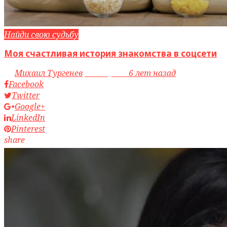
Найди свою судьбу
Моя счастливая история знакомства в соцсети
by
Михаил Тургенев
access_time
6 лет назад
Facebook
Twitter
Google+
LinkedIn
Pinterest
share