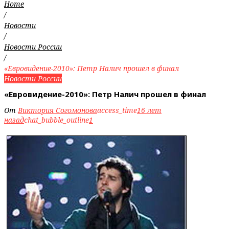
Home
/
Новости
/
Новости России
/
«Евровидение-2010»: Петр Налич прошел в финал
Новости России
«Евровидение-2010»: Петр Налич прошел в финал
От
Виктория Согомонова
access_time
16 лет
назад
chat_bubble_outline
1