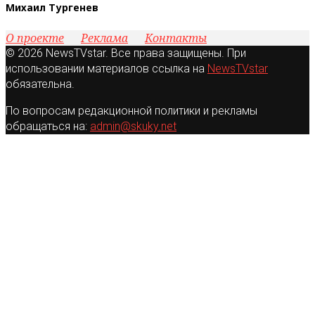
Михаил Тургенев
О проекте
Реклама
Контакты
© 2026 NewsTVstar. Все права защищены. При
использовании материалов ссылка на
NewsTVstar
обязательна.
По вопросам редакционной политики и рекламы
обращаться на:
admin@skuky.net