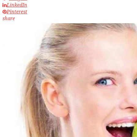
LinkedIn
Pinterest
share