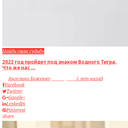
Найди свою судьбу
2022 год пройдет под знаком Водного Тигра.
Что же нас ...
by
Ангелина Боженко
access_time
5 лет назад
Facebook
Twitter
Google+
LinkedIn
Pinterest
share