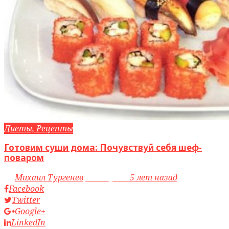
Диеты, Рецепты
Готовим суши дома: Почувствуй себя шеф-
поваром
by
Михаил Тургенев
access_time
5 лет назад
Facebook
Twitter
Google+
LinkedIn