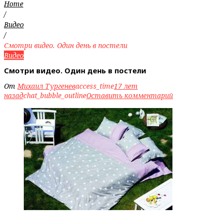
Home
/
Видео
/
Смотри видео. Один день в постели
Видео
Смотри видео. Один день в постели
От
Михаил Тургенев
access_time
17 лет
назад
chat_bubble_outline
Оставить комментарий