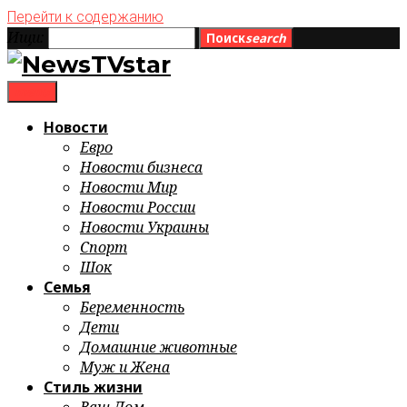
Перейти к содержанию
Ищи:
Поиск
search
menu
Новости
Евро
Новости бизнеса
Новости Мир
Новости России
Новости Украины
Спорт
Шок
Семья
Беременность
Дети
Домашние животные
Муж и Жена
Стиль жизни