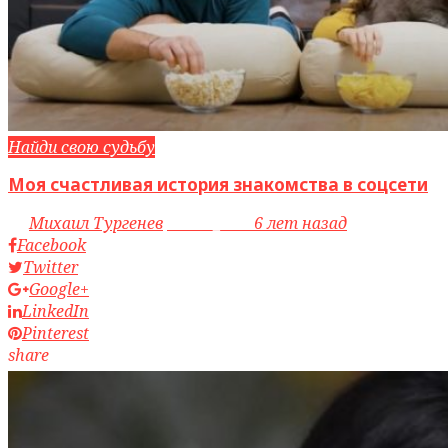
Найди свою судьбу
Моя счастливая история знакомства в соцсети
by
Михаил Тургенев
access_time
6 лет назад
Facebook
Twitter
Google+
LinkedIn
Pinterest
share