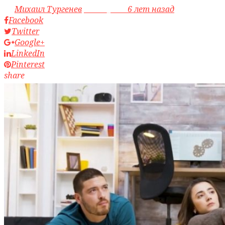
by
Михаил Тургенев
access_time
6 лет назад
Facebook
Twitter
Google+
LinkedIn
Pinterest
share