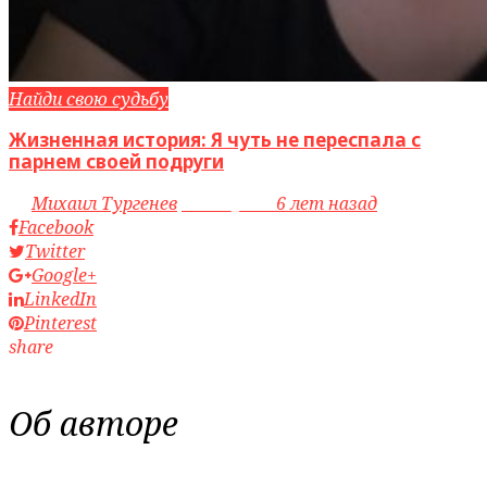
Найди свою судьбу
Жизненная история: Я чуть не переспала с
парнем своей подруги
by
Михаил Тургенев
access_time
6 лет назад
Facebook
Twitter
Google+
LinkedIn
Pinterest
share
Об авторе