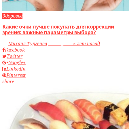
Здоровье
Какие очки лучше покупать для коррекции
зрения: важные параметры выбора?
by
Михаил Тургенев
access_time
5 лет назад
Facebook
Twitter
Google+
LinkedIn
Pinterest
share