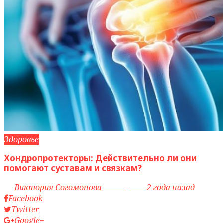
Здоровье
Хондропротекторы: Действительно ли они
помогают суставам и связкам?
by
Виктория Согомонова
access_time
2 года назад
Facebook
Twitter
Google+