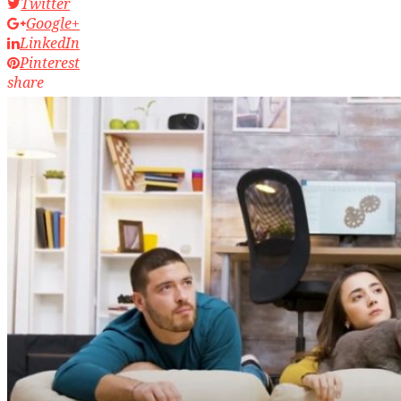
Twitter
Google+
LinkedIn
Pinterest
share