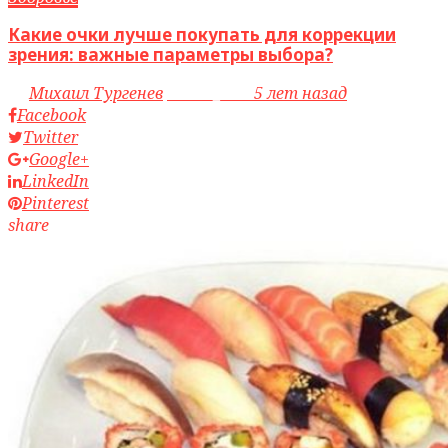
Какие очки лучше покупать для коррекции
зрения: важные параметры выбора?
by
Михаил Тургенев
access_time
5 лет назад
Facebook
Twitter
Google+
LinkedIn
Pinterest
share