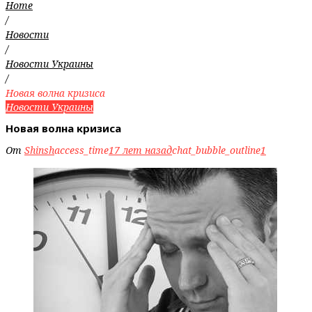
Home
/
Новости
/
Новости Украины
/
Новая волна кризиса
Новости Украины
Новая волна кризиса
От
Shinsh
access_time
17 лет назад
chat_bubble_outline
1