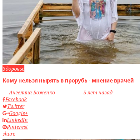
Здоровье
Кому нельзя нырять в прорубь - мнение врачей
by
Ангелина Боженко
access_time
5 лет назад
Facebook
Twitter
Google+
LinkedIn
Pinterest
share