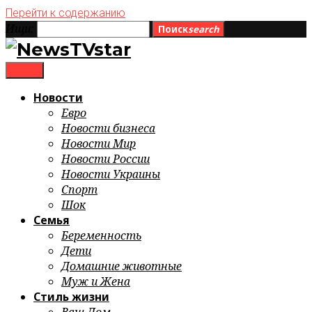
Перейти к содержанию
Ищи:
Поиск
search
menu
Новости
Евро
Новости бизнеса
Новости Мир
Новости России
Новости Украины
Спорт
Шок
Семья
Беременность
Дети
Домашние животные
Муж и Жена
Стиль жизни