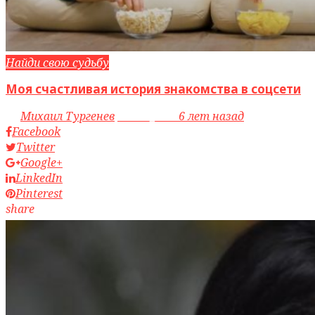
Найди свою судьбу
Моя счастливая история знакомства в соцсети
by
Михаил Тургенев
access_time
6 лет назад
Facebook
Twitter
Google+
LinkedIn
Pinterest
share