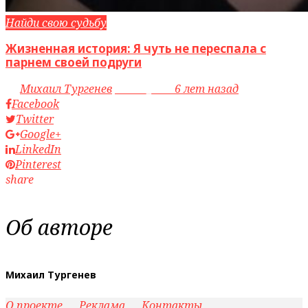
Найди свою судьбу
Жизненная история: Я чуть не переспала с
парнем своей подруги
by
Михаил Тургенев
access_time
6 лет назад
Facebook
Twitter
Google+
LinkedIn
Pinterest
share
Об авторе
Михаил Тургенев
О проекте
Реклама
Контакты