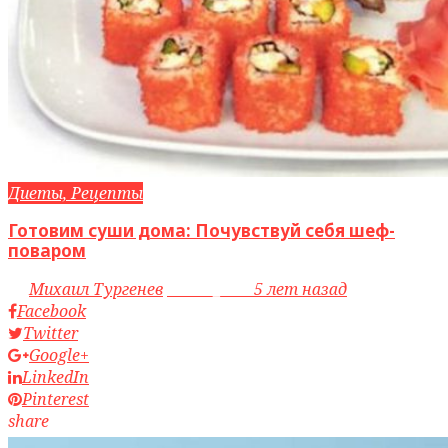
Диеты, Рецепты
Готовим суши дома: Почувствуй себя шеф-
поваром
by
Михаил Тургенев
access_time
5 лет назад
Facebook
Twitter
Google+
LinkedIn
Pinterest
share