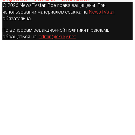
© 2026 NewsTVstar. Все права защищены. При
использовании материалов ссылка на
NewsTVstar
обязательна.
По вопросам редакционной политики и рекламы
обращаться на:
admin@skuky.net