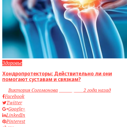
Здоровье
Хондропротекторы: Действительно ли они
помогают суставам и связкам?
by
Виктория Согомонова
access_time
2 года назад
Facebook
Twitter
Google+
LinkedIn
Pinterest