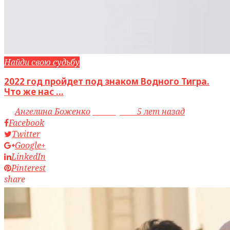
Найди свою судьбу
2022 год пройдет под знаком Водного Тигра.
Что же нас ...
by
Ангелина Боженко
access_time
5 лет назад
Facebook
Twitter
Google+
LinkedIn
Pinterest
share